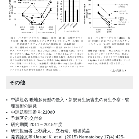
その他
中課題名:暖地多発型の侵入・新規発生病害虫の発生予察・管
理技術の開発
中課題整理番号:210d0
予算区分:交付金
研究期間:2011～2015年度
研究担当者:上杉謙太、立石靖、岩堀英晶
発表論文等:Uesugi K. et al. (2015) Nematology 17(4):425-