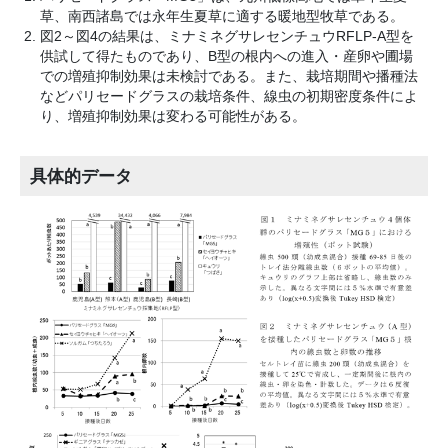
草、南西諸島では永年生夏草に適する暖地型牧草である。
図2～図4の結果は、ミナミネグサレセンチュウRFLP-A型を
供試して得たものであり、B型の根内への進入・産卵や圃場
での増殖抑制効果は未検討である。また、栽培期間や播種法
などパリセードグラスの栽培条件、線虫の初期密度条件によ
り、増殖抑制効果は変わる可能性がある。
具体的データ