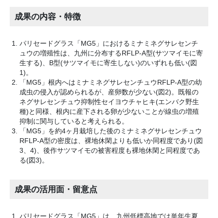
成果の内容・特徴
パリセードグラス「MG5」におけるミナミネグサレセンチ
ュウの増殖性は、九州に分布するRFLP-A型(サツマイモに寄
生する)、B型(サツマイモに寄生しない)のいずれも低い(図
1)。
「MG5」根内へはミナミネグサレセンチュウRFLP-A型の幼
成虫の侵入が認められるが、産卵数が少ない(図2)。既報の
ネグサレセンチュウ抑制性セイヨウチャヒキ(エンバク野生
種)と同様、根内に産下される卵が少ないことが線虫の増殖
抑制に関与していると考えられる。
「MG5」を約4ヶ月栽培した後のミナミネグサレセンチュウ
RFLP-A型の密度は、裸地休閑よりも低いか同程度であり(図
3、4)、後作サツマイモの被害程度も裸地休閑と同程度であ
る(図3)。
成果の活用面・留意点
パリセードグラス「MG5」は、九州低標高地では単年生夏