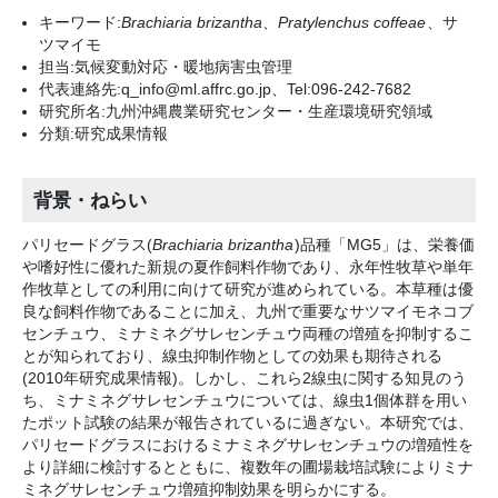
キーワード:
Brachiaria brizantha、Pratylenchus coffeae
、サ
ツマイモ
担当:気候変動対応・暖地病害虫管理
代表連絡先:q_info@ml.affrc.go.jp、Tel:096-242-7682
研究所名:九州沖縄農業研究センター・生産環境研究領域
分類:研究成果情報
背景・ねらい
パリセードグラス(
Brachiaria brizantha
)品種「MG5」は、栄養価
や嗜好性に優れた新規の夏作飼料作物であり、永年性牧草や単年
作牧草としての利用に向けて研究が進められている。本草種は優
良な飼料作物であることに加え、九州で重要なサツマイモネコブ
センチュウ、ミナミネグサレセンチュウ両種の増殖を抑制するこ
とが知られており、線虫抑制作物としての効果も期待される
(2010年研究成果情報)。しかし、これら2線虫に関する知見のう
ち、ミナミネグサレセンチュウについては、線虫1個体群を用い
たポット試験の結果が報告されているに過ぎない。本研究では、
パリセードグラスにおけるミナミネグサレセンチュウの増殖性を
より詳細に検討するとともに、複数年の圃場栽培試験によりミナ
ミネグサレセンチュウ増殖抑制効果を明らかにする。