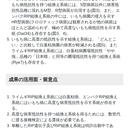
もち病抵抗性を持つ組換え系統には、S型病斑以外に病害抵
抗性品種に現れるM型、R型病斑が出現する(図3)。また、エ
ンバクRIP組換え系統の中には、いもち病菌の侵入を示す
HR型病斑(クロロティック病斑)は観察されるが他の病斑は
ほとんど認められず、極めて高度ないもち病抵抗性を示す系
統 (Oat34)も存在する(図3、4)。
いもち病に高度の抵抗性を示す組換え系統は、「どんとこ
い」と比較して白葉枯病菌の病害が軽減される(図5)。また
ライムギRIP組換え系統には、白葉枯病圃場抵抗性「やや
強」品種の「日本晴」と同等の圃場抵抗性を持つ組換え系統
(Rye7)も存在する。
成果の活用面・留意点
ライムギRIP組換え系統には白葉枯病、エンバクRIP組換え
系統にはいもち病に高度な病害抵抗性を示す系統が存在す
る。
高度な病害抵抗性を持つ組換え系統を得るためには、数世代
に渡る接種検定による選抜が必要である。
単離したRIP遺伝子及びRIP組換え系統は特許出願中であ