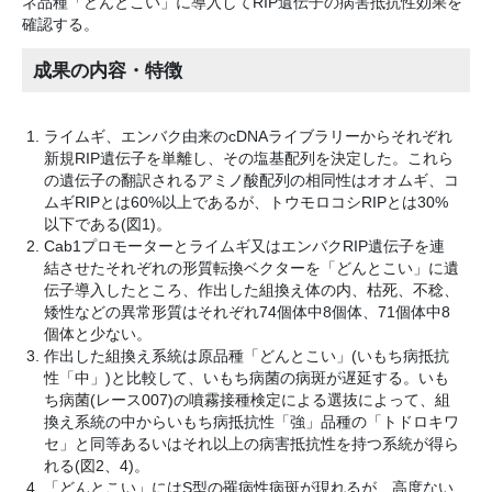
ネ品種「どんとこい」に導入してRIP遺伝子の病害抵抗性効果を
確認する。
成果の内容・特徴
ライムギ、エンバク由来のcDNAライブラリーからそれぞれ
新規RIP遺伝子を単離し、その塩基配列を決定した。これら
の遺伝子の翻訳されるアミノ酸配列の相同性はオオムギ、コ
ムギRIPとは60%以上であるが、トウモロコシRIPとは30%
以下である(図1)。
Cab1プロモーターとライムギ又はエンバクRIP遺伝子を連
結させたそれぞれの形質転換ベクターを「どんとこい」に遺
伝子導入したところ、作出した組換え体の内、枯死、不稔、
矮性などの異常形質はそれぞれ74個体中8個体、71個体中8
個体と少ない。
作出した組換え系統は原品種「どんとこい」(いもち病抵抗
性「中」)と比較して、いもち病菌の病斑が遅延する。いも
ち病菌(レース007)の噴霧接種検定による選抜によって、組
換え系統の中からいもち病抵抗性「強」品種の「トドロキワ
セ」と同等あるいはそれ以上の病害抵抗性を持つ系統が得ら
れる(図2、4)。
「どんとこい」にはS型の罹病性病斑が現れるが、高度ない