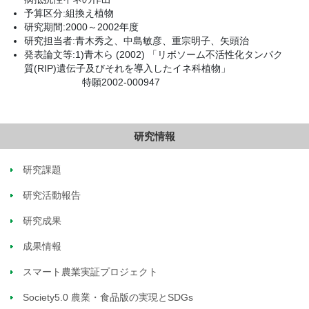
予算区分:組換え植物
研究期間:2000～2002年度
研究担当者:青木秀之、中島敏彦、重宗明子、矢頭治
発表論文等:1)青木ら (2002) 「リボソーム不活性化タンパク
質(RIP)遺伝子及びそれを導入したイネ科植物」
特願2002-000947
研究情報
研究課題
研究活動報告
研究成果
成果情報
スマート農業実証プロジェクト
Society5.0 農業・食品版の実現とSDGs