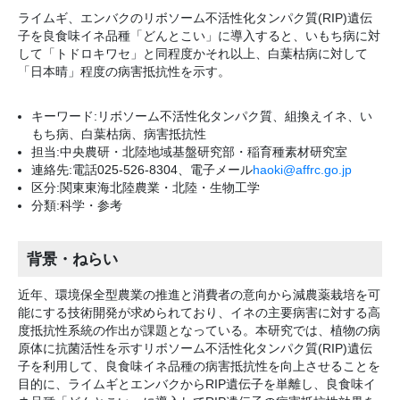
ライムギ、エンバクのリボソーム不活性化タンパク質(RIP)遺伝
子を良食味イネ品種「どんとこい」に導入すると、いもち病に対
して「トドロキワセ」と同程度かそれ以上、白葉枯病に対して
「日本晴」程度の病害抵抗性を示す。
キーワード:リボソーム不活性化タンパク質、組換えイネ、い
もち病、白葉枯病、病害抵抗性
担当:中央農研・北陸地域基盤研究部・稲育種素材研究室
連絡先:電話025-526-8304、電子メール
haoki@affrc.go.jp
区分:関東東海北陸農業・北陸・生物工学
分類:科学・参考
背景・ねらい
近年、環境保全型農業の推進と消費者の意向から減農薬栽培を可
能にする技術開発が求められており、イネの主要病害に対する高
度抵抗性系統の作出が課題となっている。本研究では、植物の病
原体に抗菌活性を示すリボソーム不活性化タンパク質(RIP)遺伝
子を利用して、良食味イネ品種の病害抵抗性を向上させることを
目的に、ライムギとエンバクからRIP遺伝子を単離し、良食味イ