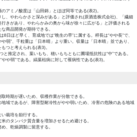
のアミノ酸度は「山田錦」とほぼ同等である(表2)。
し、やわらかさと深みがある」と評価され(原酒造株式会社)、「繊細
奥行きがあり、やわらかみの奥から味が徐々に広がる」と評価される
たな商品開発が期待できる。
は8日ほど早く、育成地では“晩生の早”に属する。稈長は“やや長”で、
“やや弱”、千粒重は「日本晴」より重い。収量は「日本晴」並であり、
もつと考えられる(表3)。
つと推定され、葉いもち、穂いもちともに圃場抵抗性は“中”である。
“やや弱”である。縞葉枯病に対して罹病性である(表3)。
刈取時期が遅いため、収穫作業が分散できる。
の地域であるが、障害型耐冷性がやや弱いため、冷害の危険のある地域
ない栽培を励行する。
玄米のタンパク質含量を増加させるため避ける。
努め、乾燥調製に留意する。