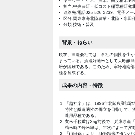
キーワード:イネ、酒米、高度精米耐
担当:中央農研・低コスト稲育種研究
連絡先:電話025-526-3239、電子メー
区分:関東東海北陸農業・北陸・水田
分類:技術・普及
背景・ねらい
現在、酒造会社では、各社の個性を生か
まっている。酒造好適米として大吟醸酒
培が困難である。このため、寒冷地南部
種を育成する。
成果の内容・特徴
「越神楽」は、1996年北陸農業試
特性と醸造適性の両立を目指して、酒
造用品種である。
玄米千粒重は25g前後で、兵庫県産
精米時の砕米率は、年次によって変動
「山田錦」より、45%精米のタンパ