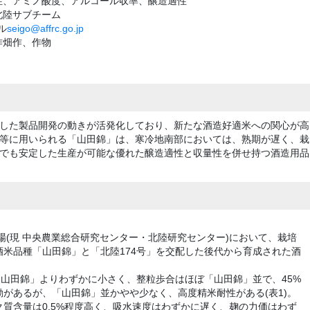
性、アミノ酸度、アルコール収率、醸造適性
北陸サブチーム
ル
seigo@affrc.go.jp
作畑作、作物
した製品開発の動きが活発化しており、新たな酒造好適米への関心が高
等に用いられる「山田錦」は、寒冷地南部においては、熟期が遅く、栽
でも安定した生産が可能な優れた醸造適性と収量性を併せ持つ酒造用品
験場(現 中央農業総合研究センター・北陸研究センター)において、栽培
米品種「山田錦」と「北陸174号」を交配した後代から育成された酒
「山田錦」よりわずかに小さく、整粒歩合はほぼ「山田錦」並で、45%
があるが、「山田錦」並かやや少なく、高度精米耐性がある(表1)。
ク質含量は0.5%程度高く、吸水速度はわずかに遅く、麹の力価はわず