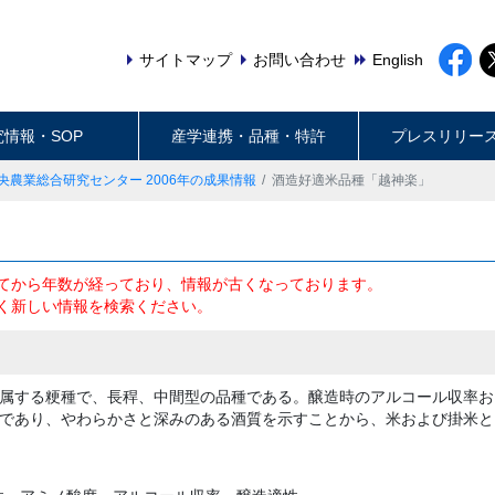
サイトマップ
お問い合わせ
English
究情報・SOP
産学連携・品種・特許
プレスリリー
央農業総合研究センター 2006年の成果情報
酒造好適米品種「越神楽」
てから年数が経っており、情報が古くなっております。
く新しい情報を検索ください。
属する粳種で、長稈、中間型の品種である。醸造時のアルコール収率お
であり、やわらかさと深みのある酒質を示すことから、米および掛米と