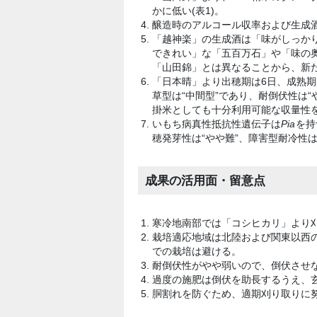
かに低い(表1)。
醸造時のアルコール収率および生成酒
「越神楽」の生成酒は「味がしっかり
できれい」な「五百万石」や「味の
「山田錦」とは異なることから、新
「日本晴」より出穂期は6日、成熟期
草型は“中間型”であり、耐倒伏性は
掛米としても十分利用可能な収量性を
いもち病真性抵抗性遺伝子は
Pia
を持
穂発芽性は“やや難”、障害型耐冷性は
成果の活用面・留意点
寒冷地南部では「コシヒカリ」より
栽培適応地域は北陸および関東以西
での栽培は避ける。
耐倒伏性がやや弱いので、倒伏させ
過度の施肥は倒伏を助長するうえ、
胴割れを防ぐため、適期刈り取りに