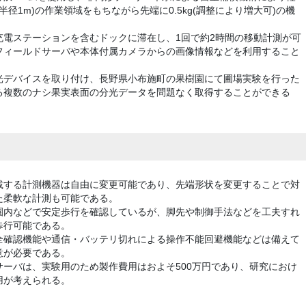
囲(半径1m)の作業領域をもちながら先端に0.5kg(調整により増大可)の機
充電ステーションを含むドックに滞在し、1回で約2時間の移動計測が可
フィールドサーバや本体付属カメラからの画像情報などを利用すること
光デバイスを取り付け、長野県小布施町の果樹園にて圃場実験を行った
る複数のナシ果実表面の分光データを問題なく取得することができる
載する計測機器は自由に変更可能であり、先端形状を変更することで対
た柔軟な計測も可能である。
園内などで安定歩行を確認しているが、脚先や制御手法などを工夫すれ
歩行可能である。
全確認機能や通信・バッテリ切れによる操作不能回避機能などは備えて
意が必要である。
ーバは、実験用のため製作費用はおよそ500万円であり、研究におけ
用が考えられる。