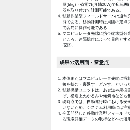
量(5kg)・省電力(各軸20W)で広範
器を取り付けて計測可能である。
移動作業型フィールドサーバは通常
能である。移動計測時は周囲の定点
で容易に操作可能である。
マニピュレータ先端に携帯端末型分
ところ、遠隔操作によって目的とす
(図3)。
成果の活用面・留意点
本体またはマニピュレータ先端に搭
象を挟む・裏返す・どかす、といっ
移動機構ユニットは、あぜ道や果樹
ば、構造上ぬかるみや傾斜地なども
現時点では、自動運行時における安
いないため、システム利用時には注
今回開発した移動作業型フィールドサ
る現場詳細データの取得などへの活