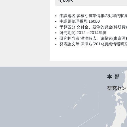
その他
中課題名:多様な農業情報の効率的収
中課題整理番号:160b0
予算区分:交付金、競争的資金(科研費)
研究期間:2012～2014年度
研究担当者:深津時広、遠藤玄(東京医
発表論文等:深津ら(2014)農業情報研究、23
本部
研究セン