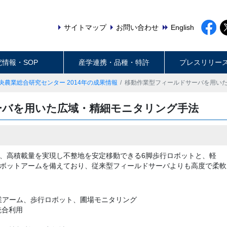
サイトマップ
お問い合わせ
English
究情報・SOP
産学連携・品種・特許
プレスリリー
央農業総合研究センター 2014年の成果情報
移動作業型フィールドサーバを用い
ーバを用いた広域・精細モニタリング手法
、高積載量を実現し不整地を安定移動できる6脚歩行ロボットと、軽
ボットアームを備えており、従来型フィールドサーバよりも高度で柔軟
業アーム、歩行ロボット、圃場モニタリング
統合利用