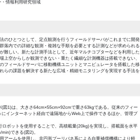
ー・情報利用研究領域
法のひとつとして、定点観測を行うフィールドサーバがこれまでに開発
群落内での詳細な観測・複雑な手順を必要とする計測などが求められる
が難しい。新たな計測手法として、近年マルチコプターなどを利用した
場上空からしか観測できない・重たく繊細な計測機器は搭載できない、
のフィールドサーバに移動機構ユニットとマニピュレータを搭載した移
れらの課題を解決する新たな広域・精細モニタリングを実現する手法を
1)は、大きさ64cm×55cm×92cmで重さ63kgである。従来のフィー
にインターネット経由で遠隔地からWeb上で操作できるほか、管理プ
。
ロボットを使用することで、高積載量(20kg)を実現し、搭載面を水平
in)できる(図2)。
業用アームを使用し、非円形プーリバネ系による自重補償機構により軽