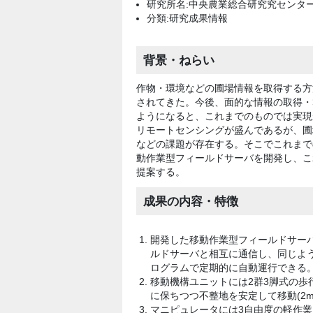
研究所名:中央農業総合研究究センタ
分類:研究成果情報
背景・ねらい
作物・環境などの圃場情報を取得する方
されてきた。今後、面的な情報の取得・
ようになると、これまでのものでは実現
リモートセンシングが盛んであるが、圃
などの課題が存在する。そこでこれまで
動作業型フィールドサーバを開発し、こ
提案する。
成果の内容・特徴
開発した移動作業型フィールドサーバ(図
ルドサーバと相互に通信し、同じよう
ログラムで定期的に自動運行できる
移動機構ユニットには2群3脚式の歩行
に保ちつつ不整地を安定して移動(2m/m
マニピュレータには3自由度の軽作