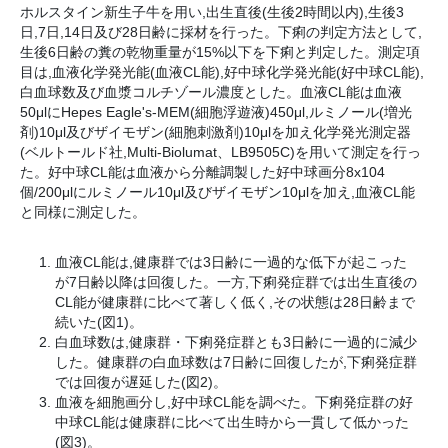
ホルスタイン新生子牛を用い,出生直後(生後2時間以内),生後3
日,7日,14日及び28日齢に採材を行った。下痢の判定方法として,
生後6日齢の糞の乾物重量が15%以下を下痢と判定した。測定項
目は,血液化学発光能(血液CL能),好中球化学発光能(好中球CL能),
白血球数及び血漿コルチゾール濃度とした。血液CL能は血液
50μlにHepes Eagle's-MEM(細胞浮遊液)450μl,ルミノール(増光
剤)10μl及びザイモザン(細胞刺激剤)10μlを加え化学発光測定器
(ベルトールド社,Multi-Biolumat、LB9505C)を用いて測定を行っ
た。好中球CL能は血液から分離調製した好中球画分8x104
個/200μlにルミノール10μl及びザイモザン10μlを加え,血液CL能
と同様に測定した。
血液CL能は,健康群では3日齢に一過的な低下が起こった
が7日齢以降は回復した。一方,下痢発症群では出生直後の
CL能が健康群に比べて著しく低く,その状態は28日齢まで
続いた(図1)。
白血球数は,健康群・下痢発症群とも3日齢に一過的に減少
した。健康群の白血球数は7日齢に回復したが,下痢発症群
では回復が遅延した(図2)。
血液を細胞画分し,好中球CL能を調べた。下痢発症群の好
中球CL能は健康群に比べて出生時から一貫して低かった
(図3)。