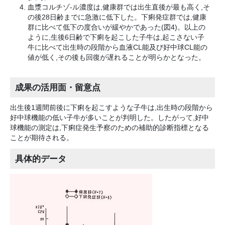
血漿コルチゾ-ル濃度は,健康群では出生直後が最も高く,そ
の後28日齢までに急激に低下した。下痢発症群では,健康
群に比べて低下の度合いが緩やかであった(図4)。以上の
ように,生後6日齢で下痢を起こした子牛は,起こさない子
牛に比べて出生時の段階から血液CL能及び好中球CL能の
値が低く,その後も回復が遅れることが明らかとなった。
成果の活用面・留意点
出生後1週間前後に下痢を起こすような子牛は,出生時の段階から
好中球機能の低い子牛が多いことが判明した。したがって,好中
球機能の測定は,下痢症発生予察のための補助的診断指標となる
ことが期待される。
具体的データ