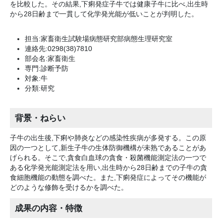
を比較した。その結果,下痢発症子牛では健康子牛に比べ,出生時
から28日齢まで一貫して化学発光能が低いことが判明した。
担当:家畜衛生試験場病態研究部病態生理研究室
連絡先:0298(38)7810
部会名:家畜衛生
専門:診断予防
対象:牛
分類:研究
背景・ねらい
子牛の出生後,下痢や肺炎などの感染性疾病が多発する。この原
因の一つとして,新生子牛の生体防御機構が未熟であることがあ
げられる。そこで,貪食白血球の貪食・殺菌機能測定法の一つで
ある化学発光能測定法を用い,出生時から28日齢までの子牛の貪
食細胞機能の動態を調べた。また,下痢発症によってその機能が
どのような修飾を受けるかを調べた。
成果の内容・特徴