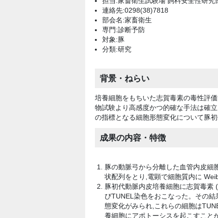
担当:家畜衛生試験場 飼料安全性研究部
連絡先:0298(38)7818
部会名:家畜衛生
専門:診断予防
対象:豚
分類:研究
背景・ねらい
培養細胞をもちいた志賀毒素の毒性評価
物試験より高感度かつ的確な手法は確立
の指標となる細胞形態変化について豚初
成果の内容・特徴
豚の動脈弓から分離した血管内皮細胞
状配列をとり,電顕で細胞質内に Weibe
豚初代動脈内皮培養細胞に志賀毒素 (V
びTUNEL染色をおこなった。その結
態変化がみられ,これらの細胞はTUNE
養細胞にアポトーシスを起こすこと