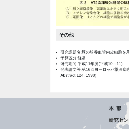
その他
研究課題名:豚の培養血管内皮細胞を
予算区分:経常
研究期間:平成11年度(平成10～11)
発表論文等:第16回ヨーロッパ獣医病理学会(16th Me
Abstract 124, 1998)
本部
研究セン