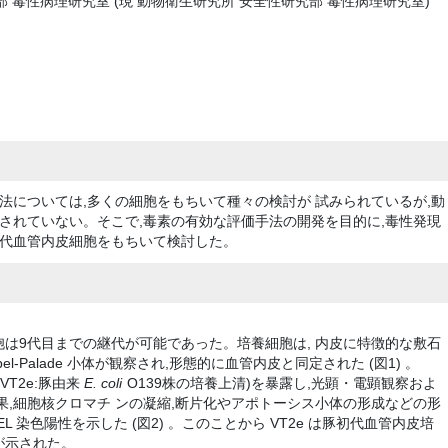
 毒性病理研究室 (現 動物衛生研究所 安全性研究部 毒性病理研究室)
法については,多くの細胞をもちいて種々の検討が 試みられているが,動
されていない。そこで,毒素の有効な評価手法の開発を目的に,毒性発現
代血管内皮細胞をもちいて検討した。
は9代目までの継代が可能であった。培養細胞は, 内皮に特徴的な敷石
l-Palade 小体が観察され,形態的に血管内皮と同定された (図1) 。
T2e:豚由来
E. coli
O139株の培養上清)を暴露し,光顕・電顕観察およ
果,細胞核クロマチ ンの凝縮,断片化やアポトーシス小体の形成などの形
L 染色陽性を示した (図2) 。このことから VT2e は豚初代血管内皮培
が示された。