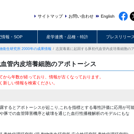
サイトマップ
お問い合わせ
English
究情報・SOP
産学連携・品種・特許
プレスリリー
物衛生研究所 2000年の成果情報
志賀毒素に起因する豚初代血管内皮培養細胞の
代血管内皮培養細胞のアポトーシス
てから年数が経っており、情報が古くなっております。
く新しい情報を検索ください。
露するとアポトーシスが起こり,これを指標とする毒性評価に応用が可
や豚での血管障害機序と破壊を通じた血行性播種解析のモデルにもな