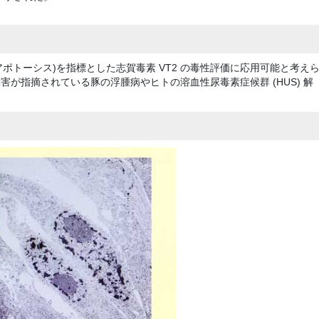
ポトーシス)を指標とした志賀毒素 VT2 の毒性評価に応用可能と考え
害が指摘されている豚の浮腫病やヒトの溶血性尿毒素症候群 (HUS) 解