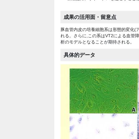
成果の活用面・留意点
豚血管内皮の培養細胞系は形態的変化(ア
れる。さらに,この系はVT2による血管障
析のモデルとなることが期待される。
具体的データ