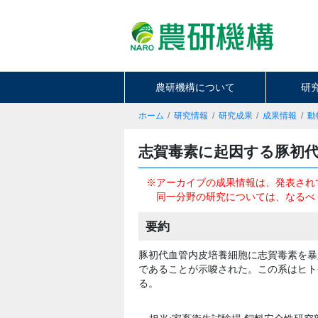
農研機構について
研
ホーム
研究情報
研究成果
成果情報
動
志賀毒素に起因する豚初
※アーカイブの成果情報は、発表され
同一分野の研究については、なるべ
要約
豚初代血管内皮培養細胞に志賀毒素を暴
であることが示唆された。この系はヒト
る。