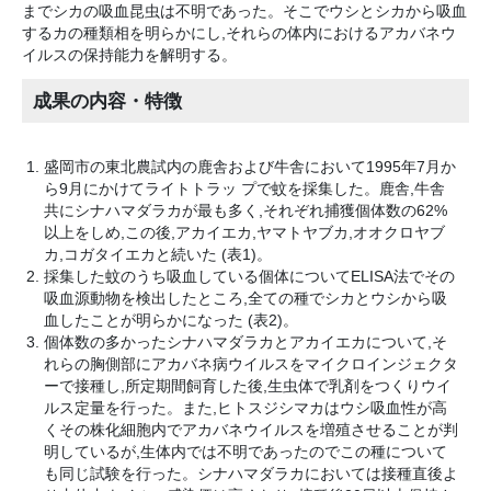
までシカの吸血昆虫は不明であった。そこでウシとシカから吸血
するカの種類相を明らかにし,それらの体内におけるアカバネウ
イルスの保持能力を解明する。
成果の内容・特徴
盛岡市の東北農試内の鹿舎および牛舎において1995年7月か
ら9月にかけてライトトラッ プで蚊を採集した。鹿舎,牛舎
共にシナハマダラカが最も多く,それぞれ捕獲個体数の62%
以上をしめ,この後,アカイエカ,ヤマトヤブカ,オオクロヤブ
カ,コガタイエカと続いた (表1)。
採集した蚊のうち吸血している個体についてELISA法でその
吸血源動物を検出したところ,全ての種でシカとウシから吸
血したことが明らかになった (表2)。
個体数の多かったシナハマダラカとアカイエカについて,そ
れらの胸側部にアカバネ病ウイルスをマイクロインジェクタ
ーで接種し,所定期間飼育した後,生虫体で乳剤をつくりウイ
ルス定量を行った。また,ヒトスジシマカはウシ吸血性が高
くその株化細胞内でアカバネウイルスを増殖させることが判
明しているが,生体内では不明であったのでこの種について
も同じ試験を行った。シナハマダラカにおいては接種直後よ