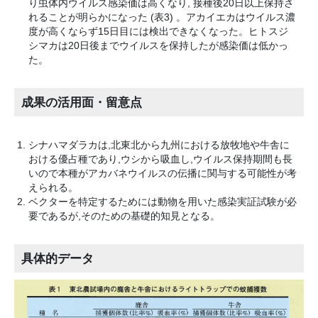
り虫体内ウイルス感染価は高くなり, 接種後20日以上保持さ
れることが明らかになった (表3) 。アカイエカはウイルス濃
度が高くならず15日目には検出できなくなった。ヒトスジ
シマカは20日後までウイルスを保持したが感染価は低かっ
た。
成果の活用面・留意点
シナハマダラカは,北東北から九州における放牧地や牛舎に
おける優占種であり,ウシから吸血し,ウイルス保持期間も長
いので本種がアカバネウイルスの伝播に関与する可能性が考
えられる。
ベクターを特定するためには動物を用いた感染実証試験が必
要であるが,そのための基礎的知見となる。
具体的データ