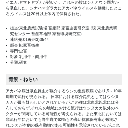
イエカ,ヤマトヤブカが続いた。これらの蚊はシカとウシ両方か
ら吸血した。シナハマダラカにアカバネウイルスを接種したとこ
ろ,ウイルスは20日以上体内で保持された。
担当:東北農業試験場 畜産部 家畜虫害研究室 (現 東北農業研
究センター 畜産草地部 家畜環境研究室)
連絡先:019(643)3544
部会名:家畜衛生
専門:虫害
対象:乳用牛・肉用牛
分類:研究
背景・ねらい
アカバネ病は吸血昆虫が媒介するウシの重要疾病であり,5～10年
周期で流行が見られる。 日本における媒介昆虫としてはウシヌ
カカが最も疑わしいとされているが,この種は北東北以北には分
布しておらず,それらの地域における流行はウシヌカカ以外のベ
クターが関与している可能性が考えられる。また東北においては
非流行年においても野生鹿で62%もの高い抗体保有率が確認さ
れ,シカが本病の保有動物である可能性も示唆されているが,これ