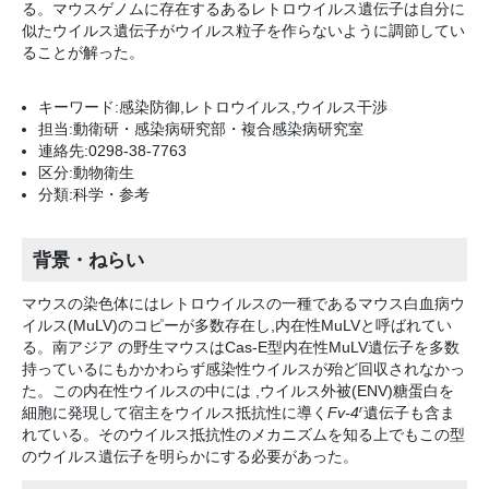
る。マウスゲノムに存在するあるレトロウイルス遺伝子は自分に
似たウイルス遺伝子がウイルス粒子を作らないように調節してい
ることが解った。
キーワード:感染防御,レトロウイルス,ウイルス干渉
担当:動衛研・感染病研究部・複合感染病研究室
連絡先:0298-38-7763
区分:動物衛生
分類:科学・参考
背景・ねらい
マウスの染色体にはレトロウイルスの一種であるマウス白血病ウ
イルス(MuLV)のコピーが多数存在し,内在性MuLVと呼ばれてい
る。南アジア の野生マウスはCas-E型内在性MuLV遺伝子を多数
持っているにもかかわらず感染性ウイルスが殆ど回収されなかっ
た。この内在性ウイルスの中には ,ウイルス外被(ENV)糖蛋白を
r
細胞に発現して宿主をウイルス抵抗性に導く
Fv-4
遺伝子も含ま
れている。そのウイルス抵抗性のメカニズムを知る上でもこの型
のウイルス遺伝子を明らかにする必要があった。