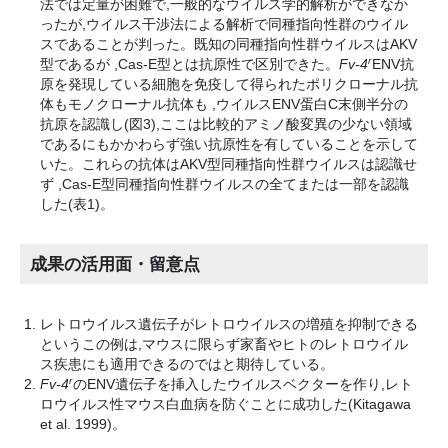
法では定量が困難で,一般的なウイルス学的解析ができなか
ったが,ウイルス干渉法による解析で同種指向性群のウイル
スであることが判った。既知の同種指向性群ウイルスはAKV
r
型であるが ,Cas-E型とは抗原性で区別できた。
Fv-4
ENV抗
原を発現している細胞を免疫して得られたポリクローナル抗
体もモノクローナル抗体も ,ウイルスENV蛋白C末側半分の
抗原を認識し(図3),ここは比較的アミノ酸変異の少ない領域
であるにもかかわらず強い抗原性を有していることを示して
いた。これらの抗体はAKV型同種指向性群ウイルスは認識せ
ず ,Cas-E型同種指向性群ウイルスの全てまたは一部を認識
した(表1)。
成果の活用面・留意点
レトロウイルス遺伝子がレトロウイルスの増殖を抑制できる
というこの例は,マウスに限らず家畜やヒトのレトロウイル
ス疾患にも適用できるのではと期待している。
r
Fv-4
のENV遺伝子を挿入したウイルスベクターを作り,レト
ロウイルス性マウス白血病を防ぐことに成功した(Kitagawa
et al. 1999)。