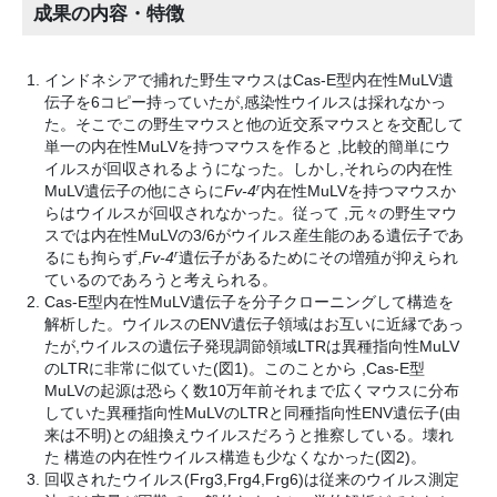
成果の内容・特徴
インドネシアで捕れた野生マウスはCas-E型内在性MuLV遺
伝子を6コピー持っていたが,感染性ウイルスは採れなかっ
た。そこでこの野生マウスと他の近交系マウスとを交配して
単一の内在性MuLVを持つマウスを作ると ,比較的簡単にウ
イルスが回収されるようになった。しかし,それらの内在性
r
MuLV遺伝子の他にさらに
Fv-4
内在性MuLVを持つマウスか
らはウイルスが回収されなかった。従って ,元々の野生マウ
スでは内在性MuLVの3/6がウイルス産生能のある遺伝子であ
r
るにも拘らず,
Fv-4
遺伝子があるためにその増殖が抑えられ
ているのであろうと考えられる。
Cas-E型内在性MuLV遺伝子を分子クローニングして構造を
解析した。ウイルスのENV遺伝子領域はお互いに近縁であっ
たが,ウイルスの遺伝子発現調節領域LTRは異種指向性MuLV
のLTRに非常に似ていた(図1)。このことから ,Cas-E型
MuLVの起源は恐らく数10万年前それまで広くマウスに分布
していた異種指向性MuLVのLTRと同種指向性ENV遺伝子(由
来は不明)との組換えウイルスだろうと推察している。壊れ
た 構造の内在性ウイルス構造も少なくなかった(図2)。
回収されたウイルス(Frg3,Frg4,Frg6)は従来のウイルス測定