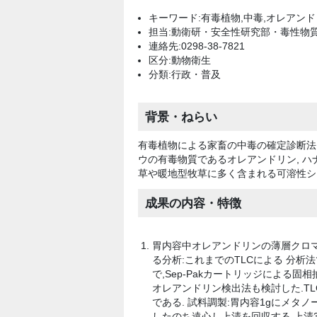
キーワード:有毒植物,中毒,オレアンド
担当:動衛研・安全性研究部・毒性物
連絡先:0298-38-7821
区分:動物衛生
分類:行政・普及
背景・ねらい
有毒植物による家畜の中毒の確定診断法
ウの有毒物質であるオレアンドリン, 
草や暖地型牧草に多く含まれる可溶性シ
成果の内容・特徴
胃内容中オレアンドリンの薄層クロマト
る分析:これまでのTLCによる 分析
で,Sep-Pakカートリッジによる固
オレアンドリン検出法も検討した.TLC
である. 試料調製:胃内容1gにメタノ
したのち遠心し上清を回収する.上清30 