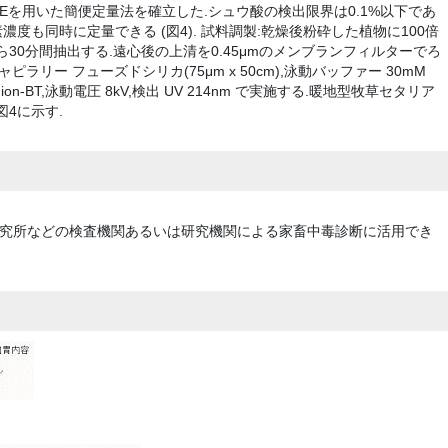
CEを用いた簡便定量法を確立した.シュウ酸の検出限界は0.1%以下であ
濃度も同時に定量できる (図4). 試料調製:乾燥後粉砕した植物に100倍
30分間抽出する.遠心後の上清を0.45μmのメンブランフィルターでろ
ピラリー フューズドシリカ(75μm x 50cm),泳動バッファー 30mM
Anion-BT,泳動電圧 8kV,検出 UV 214nm で実施する.暖地型牧草セタリア
4に示す.
研究所などの検査機関あるいは研究機関による家畜中毒診断に活用でき