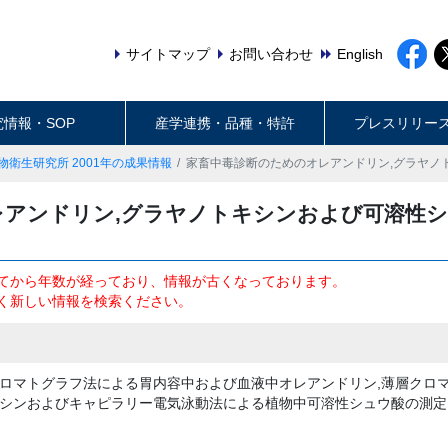
サイトマップ
お問い合わせ
English
究情報・SOP
産学連携・品種・特許
プレスリリー
物衛生研究所 2001年の成果情報
家畜中毒診断のためのオレアンドリン,グラヤノ
レアンドリン,グラヤノトキシンおよび可溶性シ
てから年数が経っており、情報が古くなっております。
く新しい情報を検索ください。
ロマトグラフ法による胃内容中および血液中オレアンドリン,薄層クロ
シンおよびキャピラリー電気泳動法による植物中可溶性シュウ酸の測定