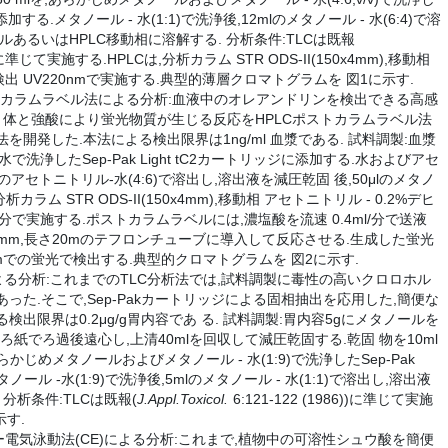
に添加する.メタノール - 水(1:1)で洗浄後,12mlのメタノール - 水(6:4)で溶
あるいはHPLC移動相に溶解する. 分析条件:TLCは既報
87))に準じて実施する.HPLCは,分析カラム STR ODS-II(150x4mm),移動相
l/分,検出 UV220nmで実施する.典型的薄層クロマトグラムを 図1に示す.
トカラムラベル法による分析:血液中のオレアンドリンを検出できる高感
糖 体と強酸により蛍光物質が生じる反応をHPLCポストカラムラベル法
開発した.本法による検出限界は1ng/ml 血漿である. 試料調製:血漿
で洗浄したSep-Pak Light tC2カートリッジに添加する.水およびアセ
lのアセトニトリル-水(4:6)で溶出し,溶出液を減圧乾固 後,50μlのメタノ
カラム STR ODS-II(150x4mm),移動相 アセトニトリル - 0.2%デヒ
ml/分で実施する.ポストカラムラベルには,濃塩酸を流速 0.4ml/分で送液
25mm,長さ20mのテフロンチューブに導入して反応させる.生成した蛍光
5nmでの蛍光で検出する.典型的クロマトグラムを 図2に示す.
よる分析:これまでのTLC分析法では,試料調製に毒性の高いクロロホル
った.そこで,Sep-Pakカートリッジによる固相抽出を応用した,簡便な
出限界は0.2μg/g胃内容であ る. 試料調製:胃内容5gにメタノールを
.ろ紙でろ過後遠心し,上清40mlを回収して減圧乾固する.乾固 物を10ml
あらかじめメタノールおよびメタノール - 水(1:9)で洗浄したSep-Pak
ノール -水(1:9)で洗浄後,5mlのメタノール - 水(1:1)で溶出し,溶出液
分析条件:TLCは既報(
J.Appl.Toxicol.
6:121-122 (1986))に準じて実施
す.
電気泳動法(CE)による分析:これまで,植物中の可溶性シュウ酸を簡便