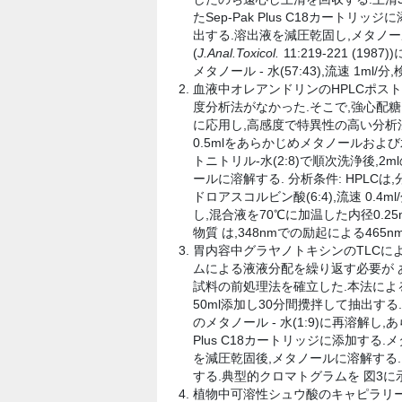
たSep-Pak Plus C18カートリッジ
出する.溶出液を減圧乾固し,メタノール
(
J.Anal.Toxicol.
11:219-221 (19
メタノール - 水(57:43),流速 1m
血液中オレアンドリンのHPLCポス
度分析法がなかった.そこで,強心配
に応用し,高感度で特異性の高い分析法を
0.5mlをあらかじめメタノールおよび水
トニトリル-水(2:8)で順次洗浄後,2m
ールに溶解する. 分析条件: HPLCは,分析
ドロアスコルビン酸(6:4),流速 0.4
し,混合液を70℃に加温した内径0.
物質 は,348nmでの励起による46
胃内容中グラヤノトキシンのTLCに
ムによる液液分配を繰り返す必要が あ
試料の前処理法を確立した.本法による検
50ml添加し30分間攪拌して抽出する
のメタノール - 水(1:9)に再溶解し,
Plus C18カートリッジに添加する.メタ
を減圧乾固後,メタノールに溶解する. 
する.典型的クロマトグラムを 図3に示
植物中可溶性シュウ酸のキャピラリー