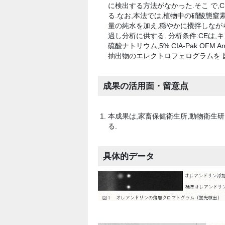
に検出する方法がなかった.そこ で,
る.なお,本法では,植物中の硝酸態窒素
量の純水を加え,穏やかに攪拌しながら
過し分析に供する. 分析条件:CEは,キャ
硫酸ナトリウム,5% CIA-Pak OFM 
抽出物のエレクトロフェログラムを 図
成果の活用面・留意点
本成果は,家畜保健衛生所,動物衛生
る.
具体的データ