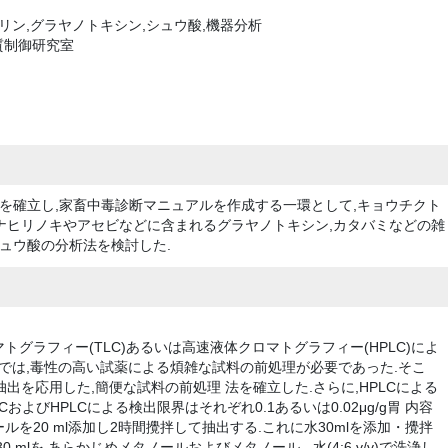
リン,グラヤノトキシン,シュウ酸,機器分析
質制御研究室
を確立し,家畜中毒診断マニュアルを作成する一環として,キョウチクト
ハナヒリノキやアセビなどに含まれるグラヤノトキシン,カタバミなどの雑
ュウ酸の分析法を検討した.
グラフィー(TLC)あるいは高速液体クロマトグラフィー(HPLC)によ
法では,毒性の高い試薬による煩雑な試料の前処理が必要であった.そこ
相抽出を応用した,簡便な試料の前処理 法を確立した.さらに,HPLCによる
およびHPLCによる検出限界はそれぞれ0.1あるいは0.02μg/g胃 内容
ールを20 ml添加し2時間攪拌して抽出する.これに水30mlを添加・攪拌
mlを,あらかじめメタノールおよびメタノール - 水(4:6,v/v)で洗浄し