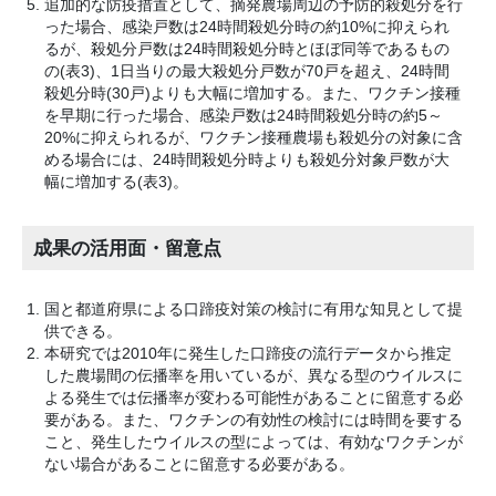
追加的な防疫措置として、摘発農場周辺の予防的殺処分を行
った場合、感染戸数は24時間殺処分時の約10%に抑えられ
るが、殺処分戸数は24時間殺処分時とほぼ同等であるもの
の(表3)、1日当りの最大殺処分戸数が70戸を超え、24時間
殺処分時(30戸)よりも大幅に増加する。また、ワクチン接種
を早期に行った場合、感染戸数は24時間殺処分時の約5～
20%に抑えられるが、ワクチン接種農場も殺処分の対象に含
める場合には、24時間殺処分時よりも殺処分対象戸数が大
幅に増加する(表3)。
成果の活用面・留意点
国と都道府県による口蹄疫対策の検討に有用な知見として提
供できる。
本研究では2010年に発生した口蹄疫の流行データから推定
した農場間の伝播率を用いているが、異なる型のウイルスに
よる発生では伝播率が変わる可能性があることに留意する必
要がある。また、ワクチンの有効性の検討には時間を要する
こと、発生したウイルスの型によっては、有効なワクチンが
ない場合があることに留意する必要がある。