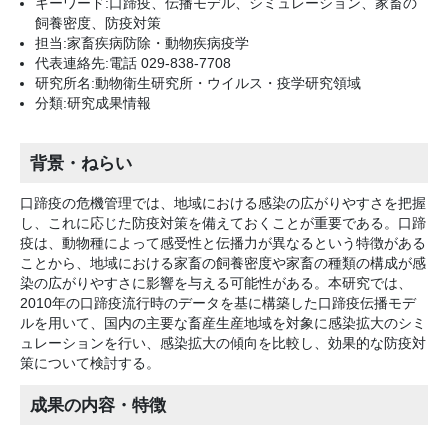
キーワード:口蹄疫、伝播モデル、シミュレーション、家畜の
飼養密度、防疫対策
担当:家畜疾病防除・動物疾病疫学
代表連絡先:電話 029-838-7708
研究所名:動物衛生研究所・ウイルス・疫学研究領域
分類:研究成果情報
背景・ねらい
口蹄疫の危機管理では、地域における感染の広がりやすさを把握
し、これに応じた防疫対策を備えておくことが重要である。口蹄
疫は、動物種によって感受性と伝播力が異なるという特徴がある
ことから、地域における家畜の飼養密度や家畜の種類の構成が感
染の広がりやすさに影響を与える可能性がある。本研究では、
2010年の口蹄疫流行時のデータを基に構築した口蹄疫伝播モデ
ルを用いて、国内の主要な畜産生産地域を対象に感染拡大のシミ
ュレーションを行い、感染拡大の傾向を比較し、効果的な防疫対
策について検討する。
成果の内容・特徴