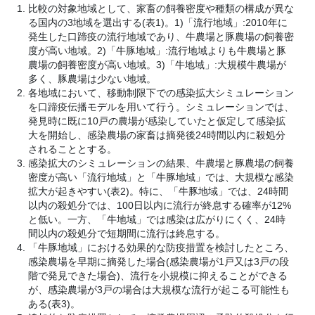
比較の対象地域として、家畜の飼養密度や種類の構成が異な
る国内の3地域を選出する(表1)。1)「流行地域」:2010年に
発生した口蹄疫の流行地域であり、牛農場と豚農場の飼養密
度が高い地域。2)「牛豚地域」:流行地域よりも牛農場と豚
農場の飼養密度が高い地域。3)「牛地域」:大規模牛農場が
多く、豚農場は少ない地域。
各地域において、移動制限下での感染拡大シミュレーション
を口蹄疫伝播モデルを用いて行う。シミュレーションでは、
発見時に既に10戸の農場が感染していたと仮定して感染拡
大を開始し、感染農場の家畜は摘発後24時間以内に殺処分
されることとする。
感染拡大のシミュレーションの結果、牛農場と豚農場の飼養
密度が高い「流行地域」と「牛豚地域」では、大規模な感染
拡大が起きやすい(表2)。特に、「牛豚地域」では、24時間
以内の殺処分では、100日以内に流行が終息する確率が12%
と低い。一方、「牛地域」では感染は広がりにくく、24時
間以内の殺処分で短期間に流行は終息する。
「牛豚地域」における効果的な防疫措置を検討したところ、
感染農場を早期に摘発した場合(感染農場が1戸又は3戸の段
階で発見できた場合)、流行を小規模に抑えることができる
が、感染農場が3戸の場合は大規模な流行が起こる可能性も
ある(表3)。