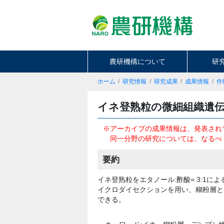
農研機構について
研
ホーム
研究情報
研究成果
成果情報
作
イネ登熟粒の微細組織遺
※アーカイブの成果情報は、発表され
同一分野の研究については、なるべ
要約
イネ登熟粒をエタノール:酢酸= 3:1による固
イクロダイセクションを用い、糊粉層と
できる。