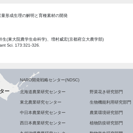
収量形成生理の解明と育種素材の開発
幹生(東大院農学生命科学)、増村威宏(京都府立大農学部)
nt Sci. 173:321-326.
NARO開発戦略センター(NDSC)
ター
北海道農業研究センター
野菜花き研究部門
東北農業研究センター
生物機能利用研究部門
中日本農業研究センター
農業環境研究部門
西日本農業研究センター
植物防疫研究部門