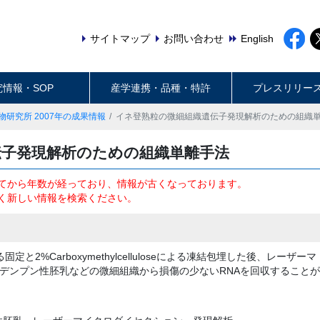
サイトマップ
お問い合わせ
English
究情報・SOP
産学連携・品種・特許
プレスリリー
物研究所 2007年の成果情報
イネ登熟粒の微細組織遺伝子発現解析のための組織
伝子発現解析のための組織単離手法
てから年数が経っており、情報が古くなっております。
く新しい情報を検索ください。
定と2%Carboxymethylcelluloseによる凍結包埋した後、レーザーマ
デンプン性胚乳などの微細組織から損傷の少ないRNAを回収することが