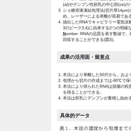
(al)やデンプン性胚乳の中心部(ce)
ショ糖溶液凍結包埋法(切片厚14μm
め、レーザーによる単離が容易であ
抽出したRNAでキャピラリー電気泳動
3のピーク3,4)に由来する2つの明
N
umber: RNAの品質を表す数値
回収することができる(図3)。
成果の活用面・留意点
本法により単離した50片から、およそ10
包埋から切片の作成までは-80℃で保
本法により得られたRNAは損傷の程
を得ることができる。
本法は胚乳にデンプンが蓄積し始める
具体的データ