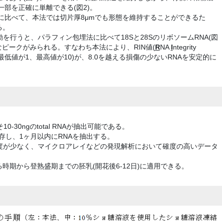
の一部を正確に単離できる(図2)。
)に比べて、本法では切片厚8μmでも形態を維持することができるた
る。
を行うと、パラフィン包埋法に比べて18Sと28SのリボソームRNA(図
確なピークがみられる。すなわち本法により、RIN値(
R
NA
I
ntegrity
で、最低値が1、最高値が10)が、8.0を越える損傷の少ないRNAを安定的に
-30ngのtotal RNAが抽出可能である。
存し、1ヶ月以内にRNAを抽出する。
度が少なく、マイクロアレイなどの発現解析において確度の高いデータ
時期から登熟盛期までの胚乳(開花後6-12日)に適用できる。