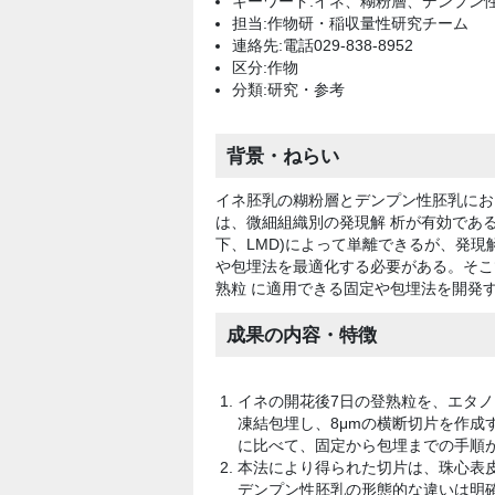
キーワード:イネ、糊粉層、デンプン
担当:作物研・稲収量性研究チーム
連絡先:電話029-838-8952
区分:作物
分類:研究・参考
背景・ねらい
イネ胚乳の糊粉層とデンプン性胚乳にお
は、微細組織別の発現解 析が有効であ
下、LMD)によって単離できるが、発現
や包埋法を最適化する必要がある。そこ
熟粒 に適用できる固定や包埋法を開発
成果の内容・特徴
イネの開花後7日の登熟粒を、エタノール:酢酸 
凍結包埋し、8μmの横断切片を作成
に比べて、固定から包埋までの手順が
本法により得られた切片は、珠心表
デンプン性胚乳の形態的な違いは明確