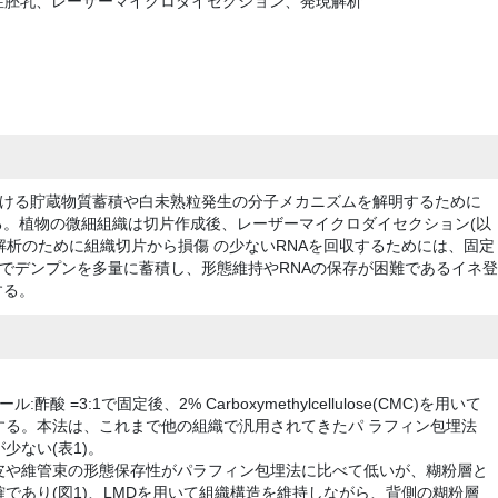
性胚乳、レーザーマイクロダイセクション、発現解析
ける貯蔵物質蓄積や白未熟粒発生の分子メカニズムを解明するために
る。植物の微細組織は切片作成後、レーザーマイクロダイセクション(以
解析のために組織切片から損傷 の少ないRNAを回収するためには、固定
でデンプンを多量に蓄積し、形態維持やRNAの保存が困難であるイネ登
する。
=3:1で固定後、2% Carboxymethylcellulose(CMC)を用いて
する。本法は、これまで他の組織で汎用されてきたパ ラフィン包埋法
少ない(表1)。
皮や維管束の形態保存性がパラフィン包埋法に比べて低いが、糊粉層と
であり(図1)、LMDを用いて組織構造を維持しながら、背側の糊粉層