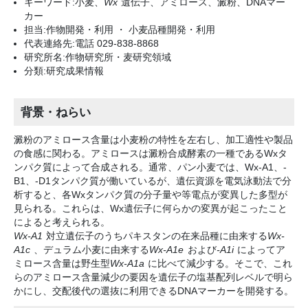
キーワード:小麦、
Wx
遺伝子、アミロース、澱粉、DNAマー
カー
担当:作物開発・利用 ・ 小麦品種開発・利用
代表連絡先:電話 029-838-8868
研究所名:作物研究所・麦研究領域
分類:研究成果情報
背景・ねらい
澱粉のアミロース含量は小麦粉の特性を左右し、加工適性や製品
の食感に関わる。アミロースは澱粉合成酵素の一種であるWxタ
ンパク質によって合成される。通常、パン小麦では、Wx-A1、-
B1、-D1タンパク質が働いているが、遺伝資源を電気泳動法で分
析すると、各Wxタンパク質の分子量や等電点が変異した多型が
見られる。これらは、Wx遺伝子に何らかの変異が起こったこと
によると考えられる。
Wx-A1
対立遺伝子のうちパキスタンの在来品種に由来する
Wx-
A1c
、デュラム小麦に由来する
Wx-A1e
および
-A1i
によってア
ミロース含量は野生型
Wx-A1a
に比べて減少する。そこで、これ
らのアミロース含量減少の要因を遺伝子の塩基配列レベルで明ら
かにし、交配後代の選抜に利用できるDNAマーカーを開発する。