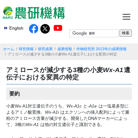
English
ホーム
研究情報
研究成果
成果情報
作物研究所 2013年の成果情報
アミロースが減少する3種の小麦Wx-A1遺伝子における変異の特定
アミロースが減少する3種の小麦
Wx-A1
遺
伝子における変異の特定
要約
小麦Wx-A1対立遺伝子のうち、
Wx-A1c
と
-A1e
は一塩基多型に
よるアミノ酸置換、
Wx-A1i
はエクソンへの挿入配列によって澱
粉のアミロース含量が減少する。開発したDNAマーカーによっ
て、3種の
Wx-A1
は他の対立遺伝子と識別できる。