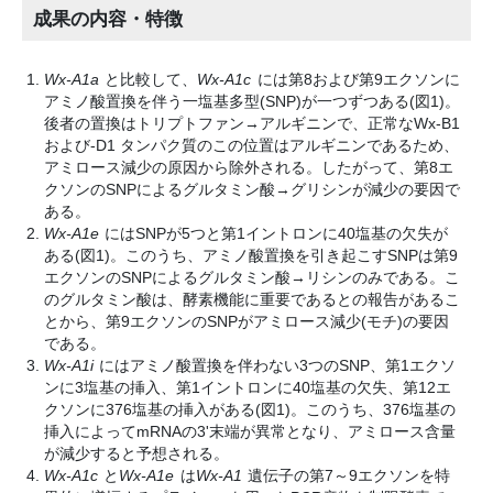
成果の内容・特徴
Wx-A1a
と比較して、
Wx-A1c
には第8および第9エクソンに
アミノ酸置換を伴う一塩基多型(SNP)が一つずつある(図1)。
後者の置換はトリプトファン→アルギニンで、正常なWx-B1
および-D1 タンパク質のこの位置はアルギニンであるため、
アミロース減少の原因から除外される。したがって、第8エ
クソンのSNPによるグルタミン酸→グリシンが減少の要因で
ある。
Wx-A1e
にはSNPが5つと第1イントロンに40塩基の欠失が
ある(図1)。このうち、アミノ酸置換を引き起こすSNPは第9
エクソンのSNPによるグルタミン酸→リシンのみである。こ
のグルタミン酸は、酵素機能に重要であるとの報告があるこ
とから、第9エクソンのSNPがアミロース減少(モチ)の要因
である。
Wx-A1i
にはアミノ酸置換を伴わない3つのSNP、第1エクソ
ンに3塩基の挿入、第1イントロンに40塩基の欠失、第12エ
クソンに376塩基の挿入がある(図1)。このうち、376塩基の
挿入によってmRNAの3'末端が異常となり、アミロース含量
が減少すると予想される。
Wx-A1c
と
Wx-A1e
は
Wx-A1
遺伝子の第7～9エクソンを特