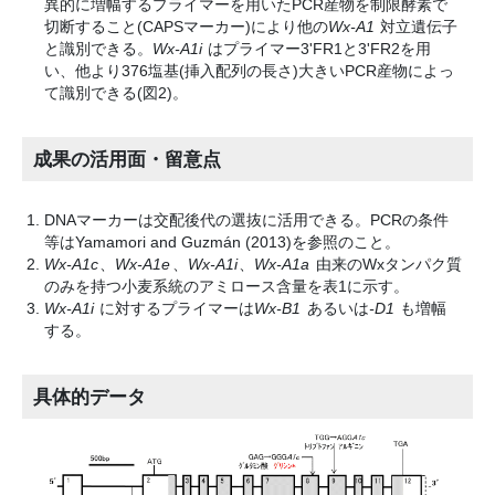
異的に増幅するプライマーを用いたPCR産物を制限酵素で
切断すること(CAPSマーカー)により他の
Wx-A1
対立遺伝子
と識別できる。
Wx-A1i
はプライマー3'FR1と3'FR2を用
い、他より376塩基(挿入配列の長さ)大きいPCR産物によっ
て識別できる(図2)。
成果の活用面・留意点
DNAマーカーは交配後代の選抜に活用できる。PCRの条件
等はYamamori and Guzmán (2013)を参照のこと。
Wx-A1c
、
Wx-A1e
、
Wx-A1i
、
Wx-A1a
由来のWxタンパク質
のみを持つ小麦系統のアミロース含量を表1に示す。
Wx-A1i
に対するプライマーは
Wx-B1
あるいは
-D1
も増幅
する。
具体的データ