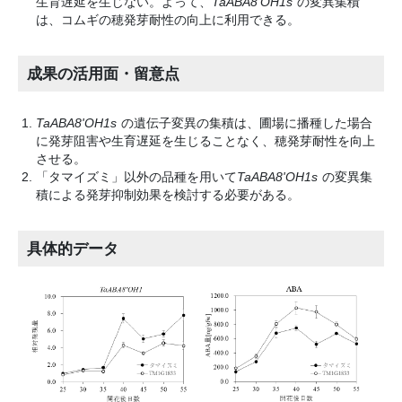
生育遅延を生じない。よって、
TaABA8'OH1s
の変異集積
は、コムギの穂発芽耐性の向上に利用できる。
成果の活用面・留意点
TaABA8'OH1s
の遺伝子変異の集積は、圃場に播種した場合
に発芽阻害や生育遅延を生じることなく、穂発芽耐性を向上
させる。
「タマイズミ」以外の品種を用いて
TaABA8'OH1s
の変異集
積による発芽抑制効果を検討する必要がある。
具体的データ