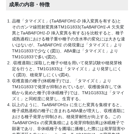
成果の内容・特徴
品種「タマイズミ」(
TaABA8'OH1-D
挿入変異を有する)と
そのガンマ線照射変異体TM1G1833(
TaABA8'OH1-A
欠失変
異と
TaABA8'OH1-D
挿入変異を有する)を比較すると、種子
成熟過程における種子重や種子の含水率の変化には大きな違
いはないが、
TaABA8'OH1
の発現量は「タマイズミ」より
TM1G1833で少なく(図1)、ABA量は「タマイズミ」より
TM1G1833で多い(図2)。
.収穫適期に採取した種子や穂を用いて発芽試験や穂発芽検
定を行うと、TM1G1833は「タマイズミ」より発芽しにく
く(図3)、穂発芽しにくい(図4)。
収穫直後の種子(休眠種子)では、「タマイズミ」より
TM1G1833で発芽が抑制されているが、収穫後保存して休
眠から覚めた種子(非休眠種子)では、TM1G1833は「タマイ
ズミ」と同程度に発芽し、生育する。
以上のように、
TaABA8'OH1s
に生じた変異を集積すると、
種子成熟過程の種子に含まれるABA量が増大し、収穫適期に
おける種子発芽が抑制され、穂発芽耐性が向上する。この
TaABA8'OH1s
の変異集積による発芽抑制効果は休眠種子で
顕著であり、非休眠種子を圃場に播種した際には発芽阻害や