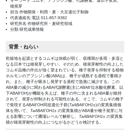
キーワード:コムギ、アブシジン酸、代謝酵素、遺伝子変異、
穂発芽
担当:作物開発・利用・麦・大豆遺伝子制御
代表連絡先:電話 011-857-9382
研究所名:作物研究所・麦研究領域
分類:研究成果情報
背景・ねらい
乾燥地を起源とするコムギは休眠が弱く、収穫期が多雨・多湿と
なる日本では穂発芽しやすい。そのため、穂発芽耐性の向上した
コムギ品種の作出が強く望まれている。種子発芽を抑制する植物
ホルモンのアブシジン酸(ABA)は、種子が成熟する過程で蓄積さ
れ、また、種子が吸水し発芽する過程で急激に減少する。この
ABA量の減少に関わるABA代謝酵素(主にABA8'位水酸化酵素、以
下ABA8'OH)が機能を失えば、種子の中に含まれるABA量が維持
されて、発芽が抑制される可能性がある。そこで、コムギの種子
で発現するABA8'OH同祖遺伝子群(
TaABA8'OH1s
)の変異集積個
体を用いて、
TaABA8'OH1s
の変異集積がABA量や種子発芽に与
える影響について圃場レベルで解析し、
TaABA8'OH1s
の変異集
積が穂発芽耐性の向上につながるかどうか検討する。