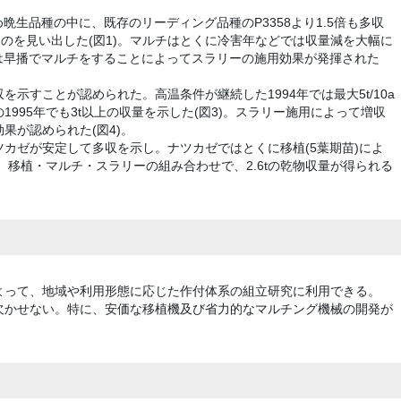
め晩生品種の中に、既存のリーディング品種のP3358より1.5倍も多収
するものを見い出した(図1)。マルチはとくに冷害年などでは収量減を大幅に
1は早播でマルチをすることによってスラリーの施用効果が発揮された
示すことが認められた。高温条件が継続した1994年では最大5t/10a
995年でも3t以上の収量を示した(図3)。スラリー施用によって増収
果が認められた(図4)。
カゼが安定して多収を示し。ナツカゼではとくに移植(5葉期苗)によ
、移植・マルチ・スラリーの組み合わせで、2.6tの乾物収量が得られる
よって、地域や利用形態に応じた作付体系の組立研究に利用できる。
欠かせない。特に、安価な移植機及び省力的なマルチング機械の開発が