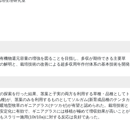
栽培生理研究室
有機物還元容量の増強を図ることを目指し、多収が期待できる主要草
の解明と、栽培技術の改善による超多収周年作付体系の基本技術を開発
の探索を行った結果、茎葉と子実の両方を利用する草種・品種としてト
数品種)が、茎葉のみを利用するものとしてソルガム(新育成品種のテンタカ
暖地型牧草のギニアグラス(ナツカゼ)が有望と認められた。栽培技術と
安定化に有効で、ギニアグラスには移植が極めて増収効果が高いことが
ラリー施用(10t/10a)に対する反応は良好であった。