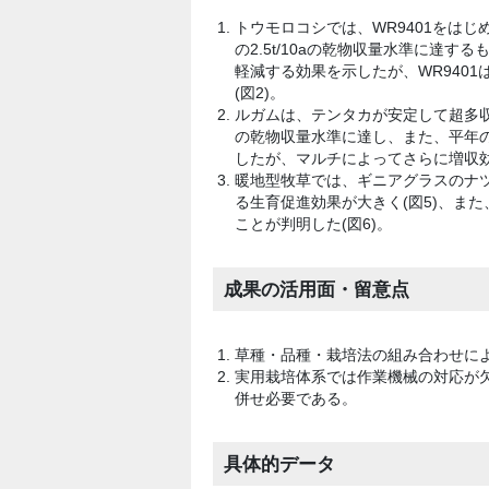
トウモロコシでは、WR9401をはじ
の2.5t/10aの乾物収量水準に達
軽減する効果を示したが、WR940
(図2)。
ルガムは、テンタカが安定して超多収を
の乾物収量水準に達し、また、平年の1
したが、マルチによってさらに増収効
暖地型牧草では、ギニアグラスのナツ
る生育促進効果が大きく(図5)、また
ことが判明した(図6)。
成果の活用面・留意点
草種・品種・栽培法の組み合わせに
実用栽培体系では作業機械の対応が
併せ必要である。
具体的データ