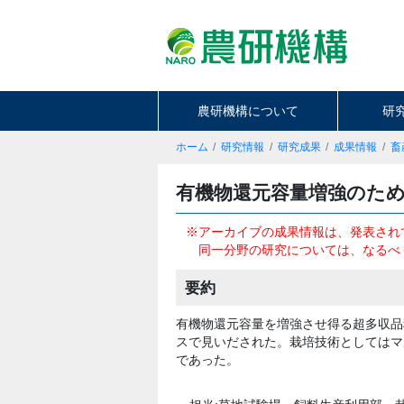
農研機構について
研
ホーム
研究情報
研究成果
成果情報
畜
有機物還元容量増強のた
※アーカイブの成果情報は、発表され
同一分野の研究については、なるべ
要約
有機物還元容量を増強させ得る超多収品
スで見いだされた。栽培技術としてはマ
であった。