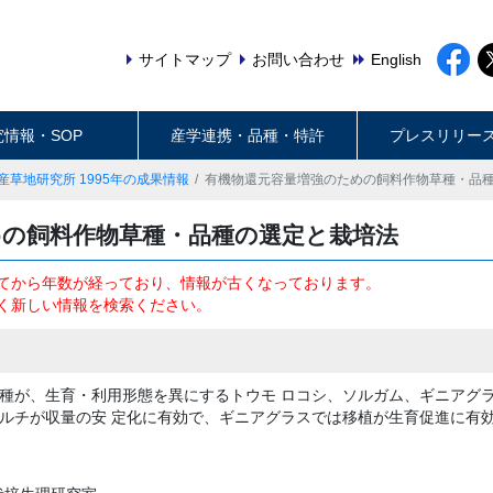
サイトマップ
お問い合わせ
English
究情報・SOP
産学連携・品種・特許
プレスリリー
産草地研究所 1995年の成果情報
有機物還元容量増強のための飼料作物草種・品
めの飼料作物草種・品種の選定と栽培法
てから年数が経っており、情報が古くなっております。
く新しい情報を検索ください。
種が、生育・利用形態を異にするトウモ ロコシ、ソルガム、ギニアグ
ルチが収量の安 定化に有効で、ギニアグラスでは移植が生育促進に有