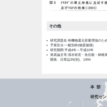
その他
研究課題名:有機物還元容量増強のた
予算区分:一般別枠(物質循環)
研究期間:平成4年～平成10年
発表論文等:清水矩宏・魚住順・林根
開発、日草誌39(別)、1994
本部
研究セン