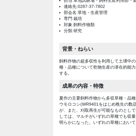
担当:草地試験場・飼料生産利用部・
連絡先:0287-37-7802
部会名:草地・生産管理
専門:栽培
対象:飼料作物類
分類:研究
背景・ねらい
飼料作物の超多収性を利用して土壌中の
種・品種について乾物生産の潜在的能力
する。
成果の内容・特徴
夏作の主要飼料作物から多収草種・品種
ウモロコシ(WR9401をはじめ晩生の
が、また、刈取再生が可能なものとして
しては、マルチがいずれの草種でも収量
明らかになった。いずれの草種においてもス