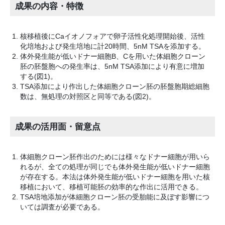
成果の内容・特徴
核移植後にCaイオノフォアで卵子活性化処理開始後、活性
化培地および発生培地に計20時間、5nM TSAを添加する。
体外発生能が低いドナー細胞B、Cを用いた体細胞クローン
胚の胚盤胞への発生率は、5nM TSA添加により有意に増加
する(図1)。
TSA添加により作出した体細胞クローン胚の胚盤胞期総細胞
数は、無処理の対照区と同等である(図2)。
成果の活用面・留意点
体細胞クローン胚作出のためには様々なドナー細胞が用いら
れるが、全ての処理が同じでも体外発生能が低いドナー細胞
が存在する。本法は体外発生能が低いドナー細胞を用いた核
移植において、移植可能胚の効率的な作出に活用できる。
TSA培地添加が体細胞クローン胚の受胎能に及ぼす影響につ
いては調査が必要である。