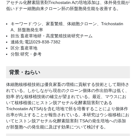
アセチル化酵素阻害剤Trichostatin Aの培地添加は、体外発生能が
低いドナー細胞由来クローン胚の胚盤胞発生能を改善する。
キーワード:ウシ、家畜繁殖、体細胞クローン、Trichostatin
A、胚盤胞発生率
担当:畜産草地研・高度繁殖技術研究チーム
連絡先:電話029-838-7382
区分:畜産草地
分類:研究・参考
背景・ねらい
体細胞核移植技術は優良家畜の増殖に貢献する技術として期待さ
れている。しかしながら現在のクローン個体の作出効率は低く、
効率 的な核移植技術の確立が望まれている。最近、マウスにお
いて核移植後にヒストン脱アセチル化酵素阻害剤である
Trichostatin A(TSA)を含む培地で胚を培養することにより個体作
出率が向上することが報告されている。本研究はウシ核移植にお
いてヒストン脱アセチル化酵素阻害剤 TSAの発生培地への添加
が胚盤胞への発生能に及ぼす効果について検討する。