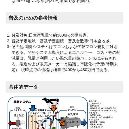
は2970 kg-CO
/年(約21%)削減できる(図2)。
2
普及のための参考情報
普及対象:日生産乳量で約3000kgの酪農家。
普及予定地域・普及予定面積・普及台数等:日本全地域。
その他:開発システムはフロンおよび代替フロン規制に対応
できる。開発システム導入によるエネルギー、コスト等の削
減量は、乳量と利用したい温水量の熱バランスに左右され
る。製造および販売メーカーと協議し市販化の予定(時期未
定)、現時点での価格は概算で400から450万円である。
具体的データ