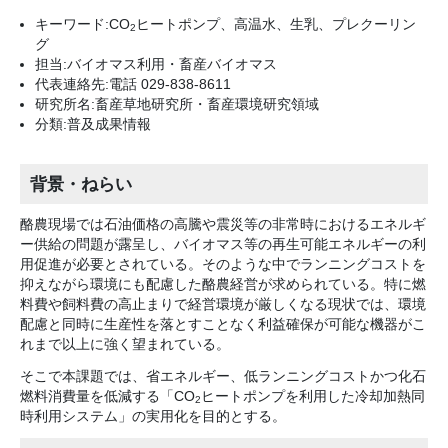
キーワード:CO
ヒートポンプ、高温水、生乳、プレクーリン
2
グ
担当:バイオマス利用・畜産バイオマス
代表連絡先:電話 029-838-8611
研究所名:畜産草地研究所・畜産環境研究領域
分類:普及成果情報
背景・ねらい
酪農現場では石油価格の高騰や震災等の非常時におけるエネルギ
ー供給の問題が露呈し、バイオマス等の再生可能エネルギーの利
用促進が必要とされている。そのような中でランニングコストを
抑えながら環境にも配慮した酪農経営が求められている。特に燃
料費や飼料費の高止まりで経営環境が厳しくなる現状では、環境
配慮と同時に生産性を落とすことなく利益確保が可能な機器がこ
れまで以上に強く望まれている。
そこで本課題では、省エネルギー、低ランニングコストかつ化石
燃料消費量を低減する「CO
ヒートポンプを利用した冷却加熱同
2
時利用システム」の実用化を目的とする。