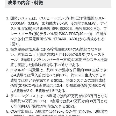
成果の内容・特徴
開発システムは、CO
ヒートポンプ((株)三洋電機製:CGU-
2
V300MA、3.0kW、加熱能力9.0kW、冷却能力6.5kW)、アイ
スビルダ((株)三洋電機製:SPK-IS200B、熱容量200 MJ)、プ
レートクーラ((株)デラバル製:P30A-PR37(40mm))、貯湯タ
ンク((株)三洋電機製:SPK-HTB460、460L)から構成される
(図1)。
栃木県那須塩原市にある搾乳頭数80頭のA農場(つなぎ飼
い、搾乳ユニット搬送方式)と同110頭のB農場(フリースト
ール、8頭複列パラレルパーラー方式)に本開発システムを設
置し実証した削減効果は以下の通りである。
エネルギー消費量は、約80°Cの温水を日量約980L生成でき
るA農場では導入前に比べて約49%、約2620L生成できるB
農場では約34%削減できる(図2)。開発システムの加熱成績
係数(加熱COP)は両農場共に2.4、冷却成績係数(冷却COP)
はA農場が2.0、B農場が1.5である。
ランニングコストは、A農場では約37万円が約23万円となり
年間約14万円(約39%)、B農場では約47万円が約38万円とな
り年間約9万円(約19%)削減できる(図2)。
CO
排出量は、A農場では4490kg-CO
/年(約40%)、B農場で
2
2