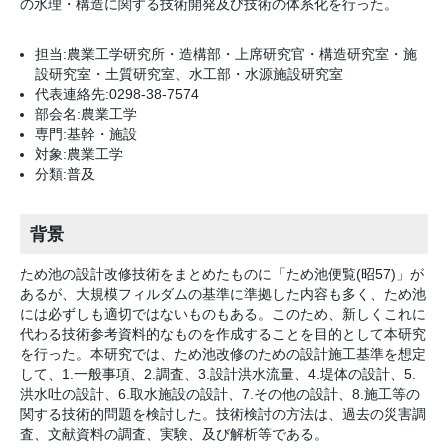
の水理・構造に関する技術開発及び技術の体系化を行った。
担当:農業工学研究所・造構部・上席研究官・構造研究室・施
設研究室・土質研究室、水工部・水源施設研究室
代表連絡先:0298-38-7574
部会名:農業工学
専門:基幹・施設
対象:農業工学
分類:普及
背景
ため池の設計改修技術をまとめたものに「ため池便覧(昭57)」が
あるが、大規模フィルダムの基準に準拠した内容も多く、ため池
には必ずしも適切ではないものもある。このため、新しくこれに
代わる技術参考資料的なものを作成することを目的として本研究
を行った。本研究では、ため池改修のための設計施工基準を想定
して、1.一般事項、2.調査、3.設計洪水流量、4.堤体の設計、5.
洪水吐の設計、6.取水施設の設計、7.その他の設計、8.施工等の
関する技術的問題を検討した。技術検討の方法は、過去の災害調
査、文献資料の調査、実験、及び解析等である。