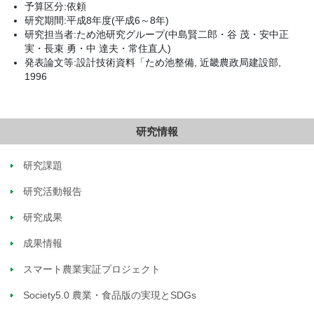
予算区分:依頼
研究期間:平成8年度(平成6～8年)
研究担当者:ため池研究グループ(中島賢二郎・谷 茂・安中正
実・長束 勇・中 達夫・常住直人)
発表論文等:設計技術資料「ため池整備, 近畿農政局建設部,
1996
研究情報
研究課題
研究活動報告
研究成果
成果情報
スマート農業実証プロジェクト
Society5.0 農業・食品版の実現とSDGs