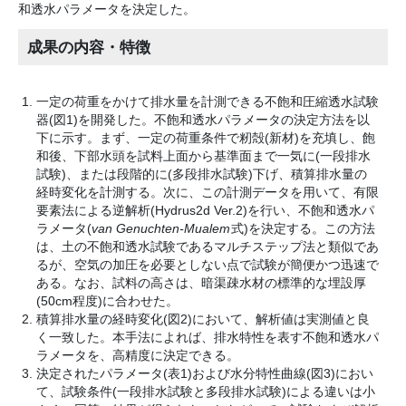
和透水パラメータを決定した。
成果の内容・特徴
一定の荷重をかけて排水量を計測できる不飽和圧縮透水試験
器(図1)を開発した。不飽和透水パラメータの決定方法を以
下に示す。まず、一定の荷重条件で籾殻(新材)を充填し、飽
和後、下部水頭を試料上面から基準面まで一気に(一段排水
試験)、または段階的に(多段排水試験)下げ、積算排水量の
経時変化を計測する。次に、この計測データを用いて、有限
要素法による逆解析(Hydrus2d Ver.2)を行い、不飽和透水パ
ラメータ(
van Genuchten-Mualem
式)を決定する。この方法
は、土の不飽和透水試験であるマルチステップ法と類似であ
るが、空気の加圧を必要としない点で試験が簡便かつ迅速で
ある。なお、試料の高さは、暗渠疎水材の標準的な埋設厚
(50cm程度)に合わせた。
積算排水量の経時変化(図2)において、解析値は実測値と良
く一致した。本手法によれば、排水特性を表す不飽和透水パ
ラメータを、高精度に決定できる。
決定されたパラメータ(表1)および水分特性曲線(図3)におい
て、試験条件(一段排水試験と多段排水試験)による違いは小