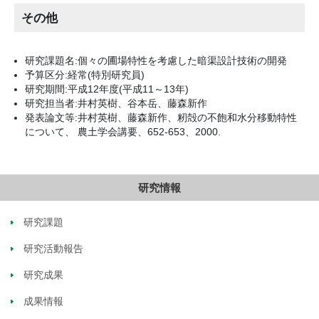
その他
研究課題名:個々の圃場特性を考慮した暗渠設計技術の開発
予算区分:経常(特別研究員)
研究期間:平成12年度(平成11～13年)
研究担当者:井村英樹、谷本岳、藤森新作
発表論文等:井村英樹、藤森新作、籾殻の不飽和水分移動特性
について、 農土学会講要、652-653、2000.
研究情報
研究課題
研究活動報告
研究成果
成果情報