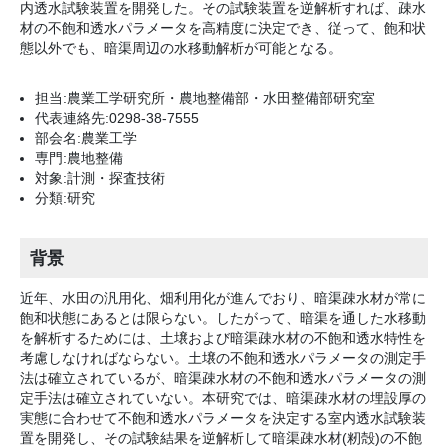
内透水試験装置を開発した。その試験装置を逆解析すれば、疎水
材の不飽和透水パラメータを高精度に決定でき、従って、飽和状
態以外でも、暗渠周辺の水移動解析が可能となる。
担当:農業工学研究所・農地整備部・水田整備部研究室
代表連絡先:0298-38-7555
部会名:農業工学
専門:農地整備
対象:計測・探査技術
分類:研究
背景
近年、水田の汎用化、畑利用化が進んでおり、暗渠疎水材が常に
飽和状態にあるとは限らない。したがって、暗渠を通した水移動
を解析するためには、土壌および暗渠疎水材の不飽和透水特性を
考慮しなければならない。土壌の不飽和透水パラメータの測定手
法は確立されているが、暗渠疎水材の不飽和透水パラメータの測
定手法は確立されていない。本研究では、暗渠疎水材の埋設厚の
実態に合わせて不飽和透水パラメータを決定する室内透水試験装
置を開発し、その試験結果を逆解析して暗渠疎水材(籾殻)の不飽