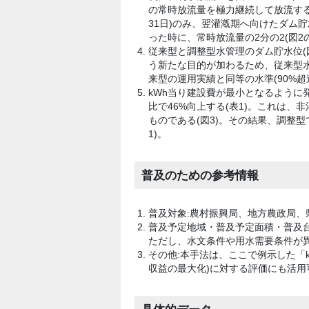
の常時放流量を極力継続して放流する
31日)のみ、翌灌漑期へ向けたダム
った時に、常時放流量の2分の2(図2
従来型と調整型水管理のダム貯水位(
う新たな目的が加わるため、従来型
来型の運用実績と同等の水準(90%超
kWh当り建設費が最小となるように
比で46%向上する(表1)。これは
ものである(図3)。その結果、調整型
1)。
普及のための参考情報
普及対象:農村振興局、地方農政局、
普及予定地域・普及予定面積・普及台
ただし、水文条件や用水需要条件が異
その他:本手法は、ここで例示した「
収益の最大化)に対する評価にも活用