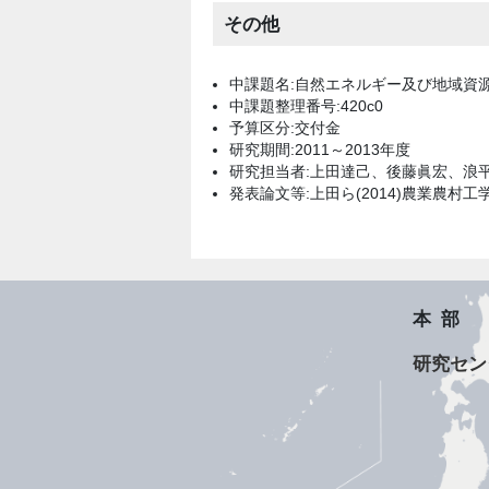
その他
中課題名:自然エネルギー及び地域資
中課題整理番号:420c0
予算区分:交付金
研究期間:2011～2013年度
研究担当者:上田達己、後藤眞宏、浪
発表論文等:上田ら(2014)農業農村工学会誌
本部
研究セン