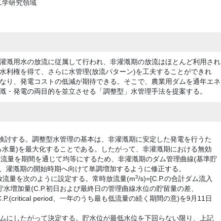
工学研究領域
灌漑用水の放流に従属して行われ、非灌漑期の放流はほとんど利用され
水利権を得て、さらに水管理(放流パターン)を工夫することができれ
なり、発電コストの低減が期待できる。そこで、農業用ダムを通年エネ
漑・発電の両目的を並立させる「調整型」水管理手法を提案する。
て検討する。調整型水管理の基本は、非灌漑期に安定した発電を行うた
る水量)を最大化することである。したがって、非灌漑期における無効
放流量を期間を通じて均等にするため、非灌漑期のダム管理曲線(基準貯
b)へ、灌漑期の開始時期へ向けて単調増加するように修正する。
3
流量を次のように設定する。常時放流量(m
/s)=[C.P.の合計ダム流入
目標貯水増加量(C.P.初日および最終日の管理曲線水位の貯留量の差、
、C.P.(critical period、一年のうち最も低流量の続く期間の意)を9月11日
ズムにしたがって決定する。貯水位が最低水位を下回らない限り、上記