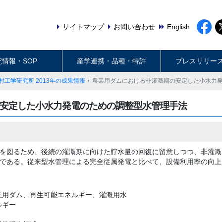
サイトマップ
お問い合わせ
English
究情報・SOP
産学連携・品種・特許
プレスリリー
村工学研究所 2013年の成果情報
農業用ダムにおける非灌漑期の安定した小水力
安定した小水力発電のための調整型水管理手法
を図るため、後続の灌漑期に向けた貯水量の回復に留意しつつ、非灌漑
である。従来型水管理による完全従属発電と比べて、設備利用率の向上
業用ダム、再生可能エネルギー、灌漑用水
ルギー