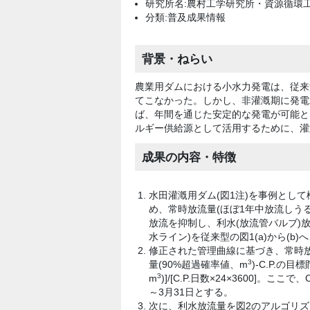
研究所名:農村工学研究所・資源循環
分類:普及成果情報
背景・ねらい
農業用ダムにおける小水力発電は、従来
てこなかった。しかし、非灌漑期に発電
ば、年間を通じた安定的な発電が可能と
ルギー供給源として活用するために、灌
成果の内容・特徴
水田灌漑用ダム(図1注)を事例とし
め、常時放流量(ほぼ1年中放流しう
放流を抑制し、利水(放流管バルブ)
水ライン)を従来型の図1(a)から(
修正された管理曲線に基づき、常時放
3
量(90%超過確率値、m
)-C.P.の
3
m
)]/[C.P.日数×24×3600]。ここで
～3月31日とする。
次に、利水放流量を図2のアルゴリ