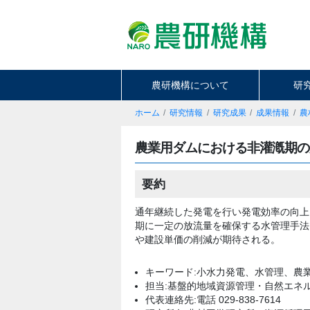
農研機構について
研
ホーム
研究情報
研究成果
成果情報
農
農業用ダムにおける非灌漑期の
要約
通年継続した発電を行い発電効率の向上
期に一定の放流量を確保する水管理手法
や建設単価の削減が期待される。
キーワード:小水力発電、水管理、農
担当:基盤的地域資源管理・自然エネ
代表連絡先:電話 029-838-7614