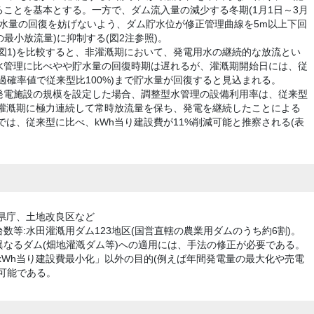
ことを基本とする。一方で、ダム流入量の減少する冬期(1月1日～3月
貯水量の回復を妨げないよう、ダム貯水位が修正管理曲線を5m以上下回
の最小放流量)に抑制する(図2注参照)。
図1)を比較すると、非灌漑期において、発電用水の継続的な放流とい
水管理に比べやや貯水量の回復時期は遅れるが、灌漑期開始日には、従
過確率値で従来型比100%)まで貯水量が回復すると見込まれる。
発電施設の規模を設定した場合、調整型水管理の設備利用率は、従来型
、非灌漑期に極力連続して常時放流量を保ち、発電を継続したことによる
では、従来型に比べ、kWh当り建設費が11%削減可能と推察される(表
県庁、土地改良区など
数等:水田灌漑用ダム123地区(国営直轄の農業用ダムのうち約6割)。
なるダム(畑地灌漑ダム等)への適用には、手法の修正が必要である。
kWh当り建設費最小化」以外の目的(例えば年間発電量の最大化や売電
可能である。