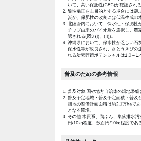
いて、高い保肥性(CEC)が確認される(図
酸性矯正を主目的とする場合には鶏
炭が、保肥性の改良には低温生成の
北陸管内において、保水性・保肥性
チップ由来のバイオ炭を選択し、農
認される(図3 (I)、(II))。
沖縄県において、保水性が乏しい石
保水性等が改良され、さとうきびの生
れる炭素貯留ポテンシャルは1.0～1.4 
普及のための参考情報
普及対象:国や地方自治体の畑地帯総
普及予定地域・普及予定面積・普及
畑地の整備計画面積は約2.1万ha
となる圃場。
その他:木質系、鶏ふん、集落排水汚泥
円/10kg程度、数百円/10kg程度であ