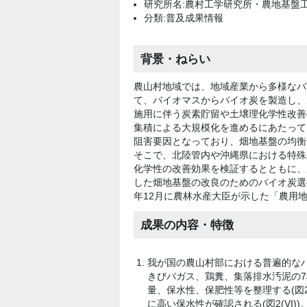
研究所名:農村工学研究所・農地基盤
分類:普及成果情報
背景・ねらい
農山村地域では、地域産業から多様なバ
て、バイオマスからバイオ炭を製造し、
施用に伴う炭素貯留や土壌理化学性改善
集積による大規模化を進めるにあたって
阻害要因となっており、畑地基盤の均衡
そこで、北陸管内や沖縄県における特殊
化学性の改善効果を検証するとともに、
した畑地基盤の改良のためのバイオ炭選
年12月に農林水産大臣が示した「農用
成果の内容・特徴
我が国の農山村部における普遍的なバ
きびバガス、鶏糞、集落排水汚泥の7種
量、保水性、保肥性等を整理する(図
に高い保水性が確認される(図2(VI))