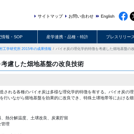
サイトマップ
お問い合わせ
English
究情報・SOP
産学連携・品種・特許
プレスリリー
村工学研究所 2015年の成果情報
バイオ炭の理化学的特徴を考慮した畑地基盤の
を考慮した畑地基盤の改良技術
造される各種のバイオ炭は多様な理化学的特徴を有する。バイオ炭の理
を行いながら畑地基盤を効果的に改良でき、特殊土壌地帯等における畑
料、熱分解温度、土壌改良、炭素貯留
全管理