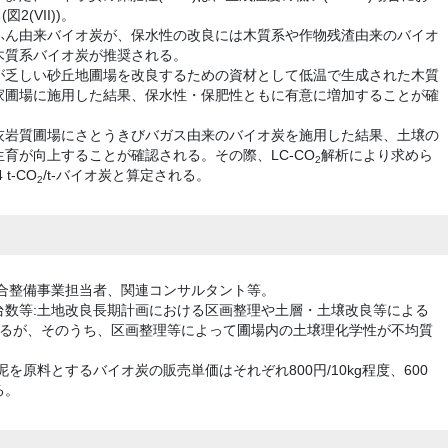
2(VII))。
ふん由来バイオ炭が、保水性の改良には木質系や作物残渣由来のバイオ
木質系バイオ炭が推奨される。
が乏しい砂丘地圃場を改良するための資材として低温で生成された木質
家圃場に施用した結果、保水性・保肥性ともに有意に増加することが確
灰岩質圃場にさとうきびバガス由来のバイオ炭を施用した結果、土壌の
育が向上することが確認される。その際、LC-CO
解析により求めら
2
t-CO
/t-バイオ炭と算定される。
2
合整備事業担当者、関連コンサルタント等。
台数等:土地改良長期計画における区画整理や土層・土壌改良等による
であるが、そのうち、区画整理等によって圃場内の土壌理化学性が不均質
を原料とするバイオ炭の販売単価はそれぞれ800円/10kg程度、600
る。