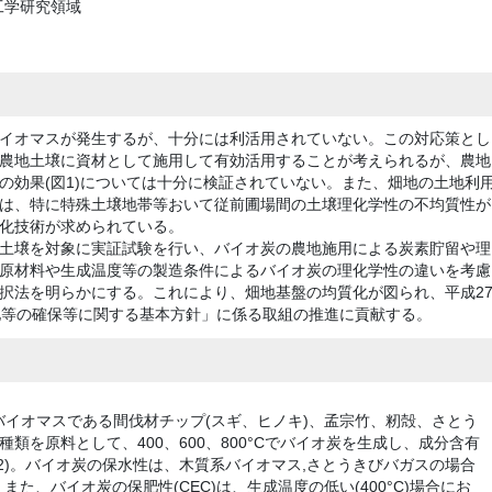
工学研究領域
イオマスが発生するが、十分には利活用されていない。この対応策とし
農地土壌に資材として施用して有効活用することが考えられるが、農地
の効果(図1)については十分に検証されていない。また、畑地の土地利
は、特に特殊土壌地帯等おいて従前圃場間の土壌理化学性の不均質性が
化技術が求められている。
土壌を対象に実証試験を行い、バイオ炭の農地施用による炭素貯留や理
原材料や生成温度等の製造条件によるバイオ炭の理化学性の違いを考慮
択法を明らかにする。これにより、畑地基盤の均質化が図られ、平成2
地等の確保等に関する基本方針」に係る取組の推進に貢献する。
イオマスである間伐材チップ(スギ、ヒノキ)、孟宗竹、籾殻、さとう
類を原料として、400、600、800°Cでバイオ炭を生成し、成分含有
2)。バイオ炭の保水性は、木質系バイオマス,さとうきびバガスの場合
。また、バイオ炭の保肥性(CEC)は、生成温度の低い(400°C)場合にお