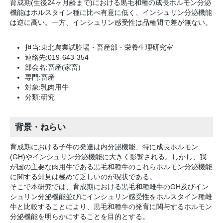
育成期(生後24ヶ月齢まで)における黒毛和種の成長ホルモン分泌
機能はホルスタイン種に比べ有意に低く、インシュリン分泌機能
は逆に高い。一方、インシュリン感受性は品種間で差が無ない。
担当:東北農業試験場・畜産部・栄養生理研究室
連絡先:019-643-354
部会名:畜産(家畜)
専門:畜産
対象:乳肉用牛
分類:研究
背景・ねらい
育成期における子牛の発達は内分泌機能、特に成長ホルモン
(GH)やインシュリン分泌機能に大きく影響される。しかし、我
が国の主要な肉用牛である黒毛和種牛のこれらホルモン分泌機能
に関する知見は極めて乏しいのが現状である。
そこで本研究では、育成期における黒毛和種雌牛のGH及びイン
シュリン分泌機能並びにインシュリン感受性をホルスタイン種雌
牛と比較することにより、黒毛和種牛の発育に関与するホルモン
分泌機能を明らかにすることを目的とする。