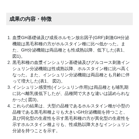
成果の内容・特徴
血漿GH基礎値及び成長ホルモン放出因子(GRF)刺激GH分泌
機能は黒毛和種の方がホルスタイン種に比べ低かった。ま
た、GH分泌機能は両品種とも性成熟以降、低下した(表1、
図1)。
黒毛和種の血漿インシュリン基礎値及びグルコース刺激イン
シュリン分泌機能は性成熟以降、ホルスタイン種に比べ高く
なった。また、インシュリン分泌機能は両品種とも月齢に伴
って増大した(表1、 図2)。
インシュリン感受性(インシュリン作用)は両品種とも哺乳期
に比べ離乳後低下したが、品種間で大きな違いは認められな
かった( 図3)。
これらの結果は、大型の品種であるホルスタイン種が小型の
品種である黒毛和種よりも大きいGH分泌機能を持つこと、
及び同化型の生産性を示す黒毛和種の方が異化型の生産性を
示すホルスタイン種よりも、性成熟以降大きなインシュリン
分泌を持つことを示す。