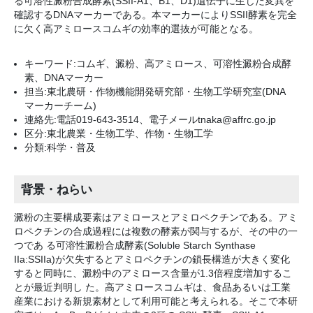
る可溶性澱粉合成酵素(SSII-A1、B1、D1)遺伝子に生じた変異を
確認するDNAマーカーである。本マーカーによりSSII酵素を完全
に欠く高アミロースコムギの効率的選抜が可能となる。
キーワード:コムギ、澱粉、高アミロース、可溶性澱粉合成酵
素、DNAマーカー
担当:東北農研・作物機能開発研究部・生物工学研究室(DNA
マーカーチーム)
連絡先:電話019-643-3514、電子メールtnaka@affrc.go.jp
区分:東北農業・生物工学、作物・生物工学
分類:科学・普及
背景・ねらい
澱粉の主要構成要素はアミロースとアミロペクチンである。アミ
ロペクチンの合成過程には複数の酵素が関与するが、その中の一
つであ る可溶性澱粉合成酵素(Soluble Starch Synthase
IIa:SSIIa)が欠失するとアミロペクチンの鎖長構造が大きく変化
すると同時に、澱粉中のアミロース含量が1.3倍程度増加するこ
とが最近判明し た。高アミロースコムギは、食品あるいは工業
産業における新規素材として利用可能と考えられる。そこで本研