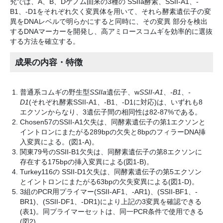
究では、A、B、Dゲノム由来の3種の SSIIa酵素、SSII-A1、-
B1、-D1をそれぞれ欠く変異体を用いて、それら酵素遺伝子の変
異をDNAレベルで明らかにすると同時に、その変異 部分を検出
するDNAマーカーを開発し、高アミロースコムギを効率的に選抜
する方法を確立する。
成果の内容・特徴
普通系コムギの野生型
SSIIa
遺伝子、w
SSII-A1
、
-B1
、
-
D1
(それぞれ酵素SSII-A1、-B1、-D1に対応)は、いずれも8
エクソンからなり、3遺伝子間の相同性は82-87%である。
Chosen57のSSII-A1欠失は、同酵素遺伝子の第1エクソンと
イントロンにまたがる289bpの欠失と8bpのフィラーDNA挿
入変異による。(図1-A)。
関東79号のSSII-B1欠失は、同酵素遺伝子の第8エクソンに
存在する175bpの挿入変異による(図1-B)。
Turkey116の SSII-D1欠失は、同酵素遺伝子の第5エクソン
とイントロンにまたがる63bpの欠失変異による(図1-D)。
3組のPCR用プライマー(SSII-AF1、-AR1)、(SSII-BF1、-
BR1)、(SSII-DF1、-DR1)により上記の3変異を確認できる
(表1)。同プライマーセットは、同一PCR条件で使用できる
(図2)。