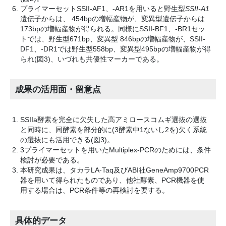
プライマーセットSSII-AF1、-AR1を用いると野生型
SSII-A1
遺伝子からは、 454bpの増幅産物が、変異型遺伝子からは
173bpの増幅産物が得られる。同様にSSII-BF1、-BR1セッ
トでは、野生型671bp、変異型 846bpの増幅産物が、SSII-
DF1、-DR1では野生型558bp、変異型495bpの増幅産物が得
られ(図3)、いづれも共優性マーカーである。
成果の活用面・留意点
SSIIa酵素を完全に欠失した高アミロースコムギ選抜の選抜
と同時に、同酵素を部分的に(3酵素中1ないし2を)欠く系統
の選抜にも活用できる(図3)。
3プライマーセットを用いたMultiplex-PCRのためには、条件
検討が必要である。
本研究成果は、タカラLA-Taq及びABI社GeneAmp9700PCR
器を用いて得られたものであり、他社酵素、PCR機器を使
用する場合は、PCR条件等の再検討を要する。
具体的データ