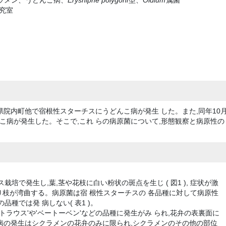
クラメン、うどんこ病、
Eryshiphe polygoni
型、
Oidium
属菌
研究室
大分県院内町他で宿根性スターチスにうどんこ病が発生 した。また,同年10
こ病が発生した。そこで,これ らの病原菌について,形態観察と病原性の
培で発生し,葉,茎や花枝に白い粉状の斑点を生じ ( 図1 ), 症状が激
枝が湾曲する。病原菌は宿 根性スターチスの 各品種に対して病原性
種では発 病しない( 表1 )。
トラウス'や'ベートーベン'などの品種に発生がみ られ,花弁の表裏面に
。本病の発生はシクラメンの花弁のみに限られ,シクラメンのその他の部位