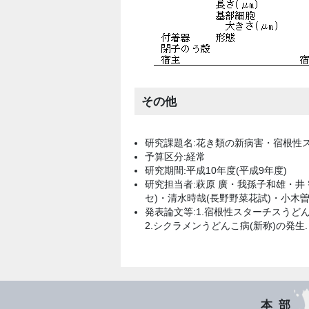
その他
研究課題名:花き類の新病害・宿根性
予算区分:経常
研究期間:平成10年度(平成9年度)
研究担当者:萩原 廣・我孫子和雄・井 
セ)・清水時哉(長野野菜花試)・小木曽
発表論文等:1.宿根性スターチスうどんこ
2.シクラメンうどんこ病(新称)の発生.
本部