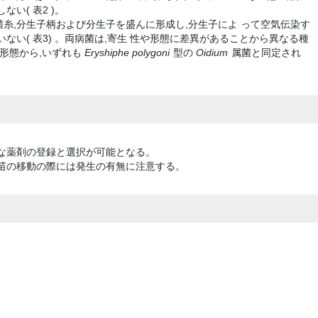
い( 表2 )。
糸,分生子柄および分生子を盛んに形成し,分生子によ って空気伝染す
ない( 表3) 。両病菌は,寄生 性や形態に差異があることから異なる種
の形態から,いずれも
Eryshiphe polygoni
型の
Oidium
属菌と同定され
な薬剤の登録と選択が可能となる。
苗の移動の際には発生の有無に注意する。