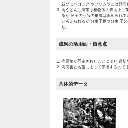
並びにベゴニア やプリムラには発病しな
両うどんこ病菌は植物体の表面上に菌
るが,閉子のう殻の形成は認められてい
と考えられるが,分生子柄や分生 子
た。
成果の活用面・留意点
病原菌が同定されたことにより,適切
両病害とも苗によって伝播するので,
具体的データ