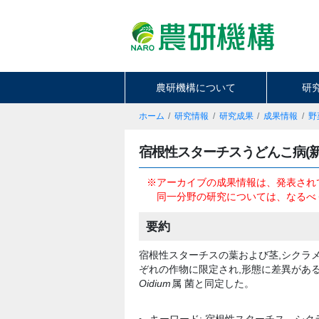
農研機構について
研
ホーム
研究情報
研究成果
成果情報
野
宿根性スターチスうどんこ病(新
※アーカイブの成果情報は、発表され
同一分野の研究については、なるべ
要約
宿根性スターチスの葉および茎,シクラ
ぞれの作物に限定され,形態に差異がある
Oidium
属 菌と同定した。