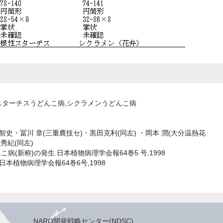
スターチスうどんこ病,シクラメンうどんこ病
智史・冨川 章(三重農技セ)・黒田克利(同左) ・岡本 潤(大分温熱花
秀紀(同左)
病(新称)の発生.日本植物病理学会報64巻5 号,1998
日本植物病理学会報64巻6号,1998
NARO開発戦略センター(NDSC)