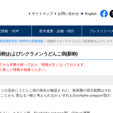
サイトマップ
お問い合わせ
English
究情報・SOP
産学連携・品種・特許
プレスリリー
菜茶業研究所 1998年の成果情報
宿根性スターチスうどんこ病(新称)およびシクラ
称)およびシクラメンうどんこ病(新称)
てから年数が経っており、情報が古くなっております。
く新しい情報を検索ください。
メンの花弁にうどんこ病の発生が確認さ れた。病原菌の宿主範囲はそれ
ことから 異なる >種と考えられるが,いずれも
Eryshiphe polygoni
型の