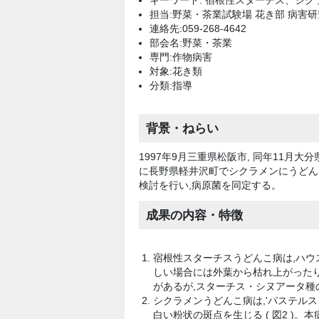
キーワード: 宿根性スターチス、シ
担当:野菜・茶業試験場 花き部 病害
連絡先:059-268-4642
部会名:野菜・茶業
専門:作物病害
対象:花き類
分類:指導
背景・ねらい
1997年9月三重県松阪市, 同年11月
に長野県軽井沢町でシクラメンにうどん
検討を行い,病原菌を同定する。
成果の内容・特徴
宿根性スターチスうどんこ病は,ハウス栽
しい場合には外葉から枯れ上がったり
があるが,スターチス・シヌアータ種の品
シクラメンうどんこ病は,'パステルス
白い粉状の斑点を生じる ( 図2 )