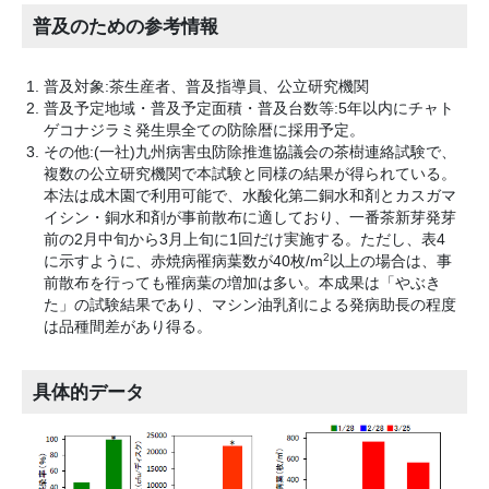
普及のための参考情報
普及対象:茶生産者、普及指導員、公立研究機関
普及予定地域・普及予定面積・普及台数等:5年以内にチャト
ゲコナジラミ発生県全ての防除暦に採用予定。
その他:(一社)九州病害虫防除推進協議会の茶樹連絡試験で、
複数の公立研究機関で本試験と同様の結果が得られている。
本法は成木園で利用可能で、水酸化第二銅水和剤とカスガマ
イシン・銅水和剤が事前散布に適しており、一番茶新芽発芽
前の2月中旬から3月上旬に1回だけ実施する。ただし、表4
2
に示すように、赤焼病罹病葉数が40枚/m
以上の場合は、事
前散布を行っても罹病葉の増加は多い。本成果は「やぶき
た」の試験結果であり、マシン油乳剤による発病助長の程度
は品種間差があり得る。
具体的データ