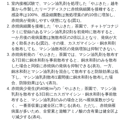
室内接種試験で、マシン油乳剤を処理した「やぶきた」越冬
葉から作製したリーフディスクに赤焼病細菌を接種すると、
感染率は100%、感染細菌数は無処理葉の約10倍に増加し、
赤焼病が発病しやすい状態になる(図1)。
赤焼病細菌を接種した「やぶきた」茶園で、チャトゲコナジ
ラミに登録のあるマシン油乳剤2剤を初発時に散布すると、
一か月後の発病葉数は無散布区の2倍以上となり、発病が大
きく助長される(図2)。その後、カスガマイシン・銅水和剤
を散布しても、マシン油散布区の発病増加は抑制できない。
赤焼病初発の「やぶきた」茶園では、マシン油乳剤を散布す
る7日前に銅水和剤を事前散布すると、銅水和剤のみを散布
した場合と同様に赤焼病の発病を抑制できる(表3)。一方、
銅水和剤とマシン油乳剤を混合して散布すると防除効果は低
下し、マシン油乳剤散布1週間後に銅水和剤を散布した場
合、防除効果はない(表3)。
2
赤焼病少発生(約40枚/m
)の「やぶきた」茶園で、マシン油
乳剤を散布する3日前にカスガマイシン・銅水和剤を事前散
布すると、マシン油乳剤のみの場合と比べ罹病葉数が少な
く、一番茶収量は健全区に準じる(表4)。ただし、赤焼病罹
病葉が多いため、全窒素と遊離アミノ酸の含有量は健全区よ
り減少する(表4)。