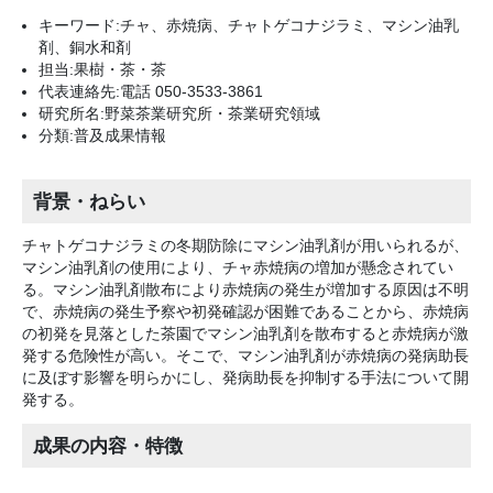
キーワード:チャ、赤焼病、チャトゲコナジラミ、マシン油乳
剤、銅水和剤
担当:果樹・茶・茶
代表連絡先:電話 050-3533-3861
研究所名:野菜茶業研究所・茶業研究領域
分類:普及成果情報
背景・ねらい
チャトゲコナジラミの冬期防除にマシン油乳剤が用いられるが、
マシン油乳剤の使用により、チャ赤焼病の増加が懸念されてい
る。マシン油乳剤散布により赤焼病の発生が増加する原因は不明
で、赤焼病の発生予察や初発確認が困難であることから、赤焼病
の初発を見落とした茶園でマシン油乳剤を散布すると赤焼病が激
発する危険性が高い。そこで、マシン油乳剤が赤焼病の発病助長
に及ぼす影響を明らかにし、発病助長を抑制する手法について開
発する。
成果の内容・特徴