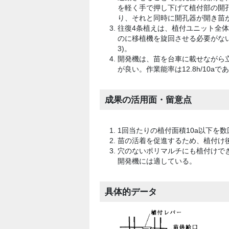
を軽く手で押し下げて植付部の開
り、それと同時に開孔器が開き苗
往復4条植えは、植付ユニット全
のに移植機を旋回させる必要がな
3)。
開発機は、苗を台車に載せながら
が良い。作業能率は12.8h/10a
成果の活用面・留意点
1回当たりの植付面積10a以下を
苗の活着を促進するため、植付け
穴のないポリマルチにも植付けで
開発機には適している。
具体的データ