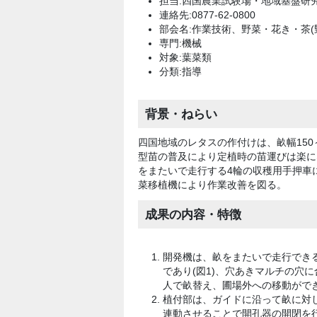
担当:四国農業試験場・地域基盤研
連絡先:0877-62-0800
部会名:作業技術、野菜・花き・茶(
専門:機械
対象:葉菜類
分類:指導
背景・ねらい
四国地域のレタスの作付けは、畝幅150～
型苗の普及により定植時の苗運びは楽に
をまたいで走行する4輪の収穫用手押車
菜移植機により作業改善を図る。
成果の内容・特徴
開発機は、畝をまたいで走行でき
であり(図1)、穴あきマルチの穴に
人で畝替え、圃場外への移動がで
植付部は、ガイドに沿って畝に対
連動させることで開孔器の開閉を行