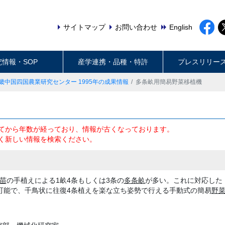
サイトマップ
お問い合わせ
English
究情報・SOP
産学連携・品種・特許
プレスリリー
畿中国四国農業研究センター 1995年の成果情報
多条畝用簡易野菜移植機
てから年数が経っており、情報が古くなっております。
く新しい情報を検索ください。
苗
の手植えによる1畝4条もしくは3条の
多条畝
が多い。これに対応した
可能で、千鳥状に往復4条植えを楽な立ち姿勢で行える手動式の簡易
野