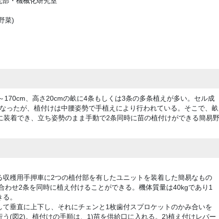
究部・機械化研究室
野菜)
170cm、高さ20cmの畝に4条もしくは3条の多条植えが多い。セル成
なったが、植付けは中腰姿勢で手植えにより行われている。そこで、畝
に装着でき、立ち姿勢のまま手動で2条同時に苗の植付けができる簡易
る収穫用手押車に2つの植付部を有したユニットを装着した簡易なもの
合わせ2条を同時に植え付けることができる。機体質量は40kgであり1
きる。
して垂直に上下し、それにチェンと1枚歯付スプロケットのかみ合いを
う(図2)。植付けの手順は、1)苗を供給口に入れる。2)植え付けレバー