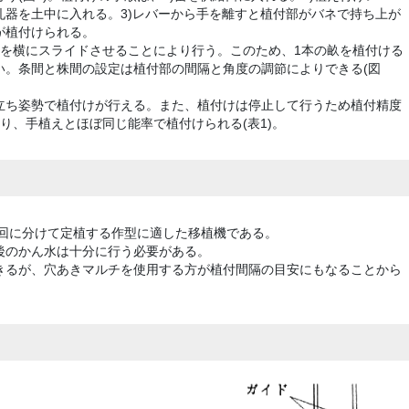
孔器を土中に入れる。3)レバーから手を離すと植付部がバネで持ち上が
が植付けられる。
体を横にスライドさせることにより行う。このため、1本の畝を植付ける
い。条間と株間の設定は植付部の間隔と角度の調節によりできる(図
立ち姿勢で植付けが行える。また、植付けは停止して行うため植付精度
であり、手植えとほぼ同じ能率で植付けられる(表1)。
数回に分けて定植する作型に適した移植機である。
後のかん水は十分に行う必要がある。
きるが、穴あきマルチを使用する方が植付間隔の目安にもなることから