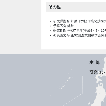
その他
研究課題名:野菜作の軽作業化技術
予算区分:経常
研究期間:平成7年度(平成5～7～10
発表論文等:第92回農業機械学会関
本部
研究セン