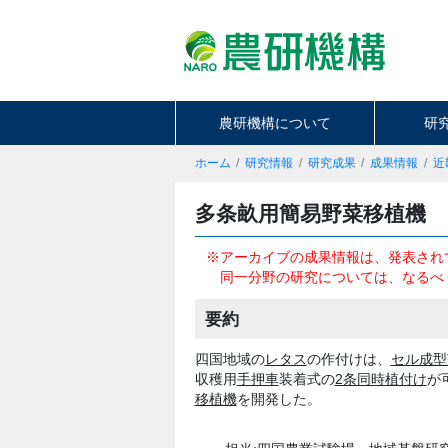
農研機構について
研
ホーム
研究情報
研究成果
成果情報
近
多条畝用簡易野菜移植機
※アーカイブの成果情報は、発表され
同一分野の研究については、なるべ
要約
四国地域の
レタス
の作付けは、
セル成型
収穫用
手押車
装着式の
2条同時植付け
が
移植機
を開発した。