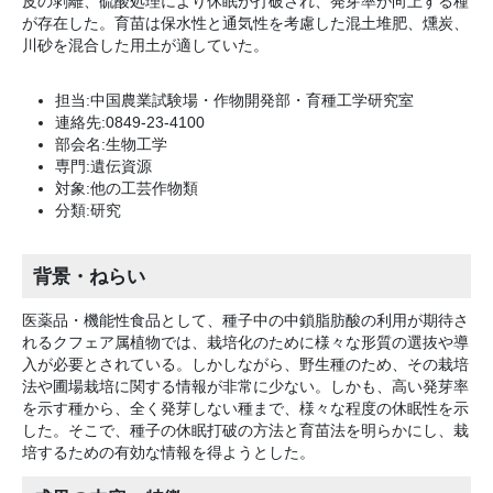
皮の剥離、硫酸処理により休眠が打破され、発芽率が向上する種
が存在した。育苗は保水性と通気性を考慮した混土堆肥、燻炭、
川砂を混合した用土が適していた。
担当:中国農業試験場・作物開発部・育種工学研究室
連絡先:0849-23-4100
部会名:生物工学
専門:遺伝資源
対象:他の工芸作物類
分類:研究
背景・ねらい
医薬品・機能性食品として、種子中の中鎖脂肪酸の利用が期待さ
れるクフェア属植物では、栽培化のために様々な形質の選抜や導
入が必要とされている。しかしながら、野生種のため、その栽培
法や圃場栽培に関する情報が非常に少ない。しかも、高い発芽率
を示す種から、全く発芽しない種まで、様々な程度の休眠性を示
した。そこで、種子の休眠打破の方法と育苗法を明らかにし、栽
培するための有効な情報を得ようとした。