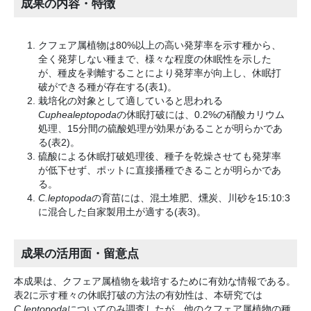
成果の内容・特徴
クフェア属植物は80%以上の高い発芽率を示す種から、
全く発芽しない種まで、様々な程度の休眠性を示した
が、種皮を剥離することにより発芽率が向上し、休眠打
破ができる種が存在する(表1)。
栽培化の対象として適していると思われる
Cuphealeptopoda
の休眠打破には、0.2%の硝酸カリウム
処理、15分間の硫酸処理が効果があることが明らかであ
る(表2)。
硫酸による休眠打破処理後、種子を乾燥させても発芽率
が低下せず、ポットに直接播種できることが明らかであ
る。
C.leptopoda
の育苗には、混土堆肥、燻炭、川砂を15:10:3
に混合した自家製用土が適する(表3)。
成果の活用面・留意点
本成果は、クフェア属植物を栽培するために有効な情報である。
表2に示す種々の休眠打破の方法の有効性は、本研究では
C.leptopoda
についてのみ調査したが、他のクフェア属植物の種