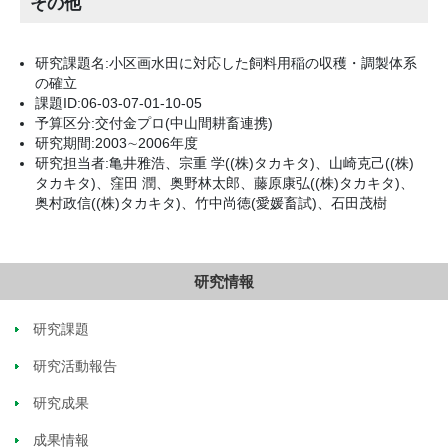
その他
研究課題名:小区画水田に対応した飼料用稲の収穫・調製体系
の確立
課題ID:06-03-07-01-10-05
予算区分:交付金プロ(中山間耕畜連携)
研究期間:2003∼2006年度
研究担当者:亀井雅浩、宗重 学((株)タカキタ)、山崎克己((株)
タカキタ)、窪田 潤、奥野林太郎、藤原康弘((株)タカキタ)、
奥村政信((株)タカキタ)、竹中尚徳(愛媛畜試)、石田茂樹
研究情報
研究課題
研究活動報告
研究成果
成果情報