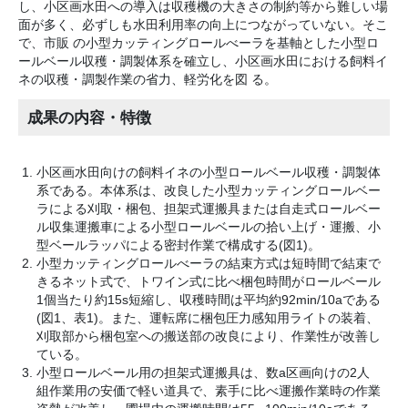
し、小区画水田への導入は収穫機の大きさの制約等から難しい場
面が多く、必ずしも水田利用率の向上につながっていない。そこ
で、市販 の小型カッティングロールべーラを基軸とした小型ロ
ールベール収穫・調製体系を確立し、小区画水田における飼料イ
ネの収穫・調製作業の省力、軽労化を図 る。
成果の内容・特徴
小区画水田向けの飼料イネの小型ロールベール収穫・調製体
系である。本体系は、改良した小型カッティングロールベー
ラによる刈取・梱包、担架式運搬具または自走式ロールベー
ル収集運搬車による小型ロールベールの拾い上げ・運搬、小
型ベールラッパによる密封作業で構成する(図1)。
小型カッティングロールべーラの結束方式は短時間で結束で
きるネット式で、トワイン式に比べ梱包時間がロールベール
1個当たり約15s短縮し、収穫時間は平均約92min/10aである
(図1、表1)。また、運転席に梱包圧力感知用ライトの装着、
刈取部から梱包室への搬送部の改良により、作業性が改善し
ている。
小型ロールベール用の担架式運搬具は、数a区画向けの2人
組作業用の安価で軽い道具で、素手に比べ運搬作業時の作業