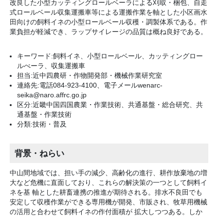
改良した小型カッティングロールベーラによる刈取・梱包、自走
式ロールベール収集運搬車等による運搬作業を軸とした小区画水
田向けの飼料イネの小型ロールベール収穫・調製体系である。作
業負担が軽減でき、ラップサイレージの品質は概ね良好である。
キーワード:飼料イネ、小型ロールベール、カッティングロー
ルべーラ、収集運搬車
担当:近中四農研・作物開発部・機械作業研究室
連絡先:電話084-923-4100、電子メールwenarc-
seika@naro.affrc.go.jp
区分:近畿中国四国農業・作業技術、共通基盤・総合研究、共
通基盤・作業技術
分類:技術・普及
背景・ねらい
中山間地域では、担い手の減少、高齢化の進行、耕作放棄地の増
大など危機に直面しており、これらの解決策の一つとして飼料イ
ネを基 軸とした耕畜連携の推進が期待される。排水不良田でも
安定して収穫作業ができる専用機が開発、市販され、牧草用機械
の活用と合わせて飼料イネの作付面積が 拡大しつつある。しか