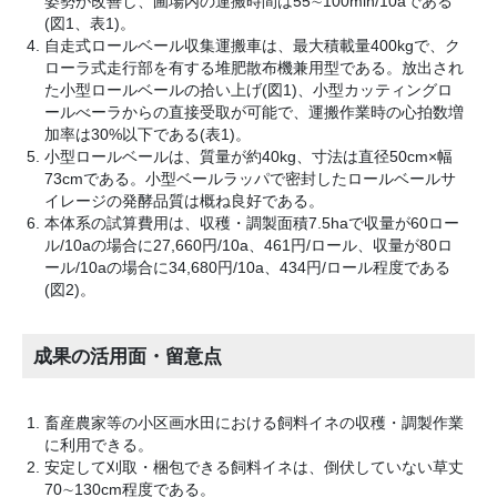
姿勢が改善し、圃場内の運搬時間は55∼100min/10aである
(図1、表1)。
自走式ロールベール収集運搬車は、最大積載量400kgで、ク
ローラ式走行部を有する堆肥散布機兼用型である。放出され
た小型ロールベールの拾い上げ(図1)、小型カッティングロ
ールべーラからの直接受取が可能で、運搬作業時の心拍数増
加率は30%以下である(表1)。
小型ロールベールは、質量が約40kg、寸法は直径50cm×幅
73cmである。小型ベールラッパで密封したロールベールサ
イレージの発酵品質は概ね良好である。
本体系の試算費用は、収穫・調製面積7.5haで収量が60ロー
ル/10aの場合に27,660円/10a、461円/ロール、収量が80ロ
ール/10aの場合に34,680円/10a、434円/ロール程度である
(図2)。
成果の活用面・留意点
畜産農家等の小区画水田における飼料イネの収穫・調製作業
に利用できる。
安定して刈取・梱包できる飼料イネは、倒伏していない草丈
70∼130cm程度である。