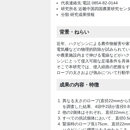
代表連絡先:電話 0854-82-0144
研究所名:近畿中国四国農業研究セン
分類:研究成果情報
背景・ねらい
近年、ハクビシンによる農作物被害や家
電気柵などの物理的防除が試みられてい
や農業施設内まで伸びる電線などがハク
シンにとって侵入可能な足場条件を具体
そこで本研究では、侵入経路の把握をす
ロープの太さおよび弛みについて行動学
成果の内容・特徴
異なる太さのロープ(直径22mmから3
を調査した結果、4頭中2頭が直径0.
他の2個体はそれぞれ、直径22mmと
すべての供試個体において、直径0.5
緊張時のロープ長175cm、直径22m
ハクビシンに綱渡りをさせたところ、