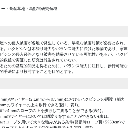
ター・畜産草地・鳥獣害研究領域
屋への侵入被害が各地で発生している。早急な被害対策が必要とされ、
る。ハクビシンは木登り能力やバランス能力に長けた動物であり、家屋
ビシンの侵入経路となり被害を助長させている可能性があるが、ハクビ
的数値で実証した研究は報告されていない。
るための基礎的知見を得るために、バランス能力に注目し、歩行可能な
的手法により検討することを目的とする。
mm)やワイヤー(2.1mmから0.3mm)におけるハクビシンの綱渡り能力
8mmのワイヤーの上を歩行できる(図1、表1)。
直径4mmのロープの上を歩行して渡ることができる(表1)。
mmのワイヤーにおいては綱渡りをすることができない(表1)。
mのロープを用いて大きな弛みがある条件(緊張時ロープ長+5?50cm)で
ロープの上をすべての個体が歩行できる(図2、表2)。