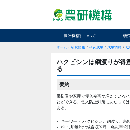
農研機構について
研
ホーム
研究情報
研究成果
成果情報
近
ハクビシンは綱渡りが得
る
要約
果樹園や家屋で侵入被害が増えているハ
とができる。侵入防止対策にあたっては
ある。
キーワード:ハクビシン、綱渡り、鳥
担当:基盤的地域資源管理・鳥獣害管