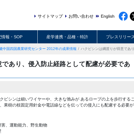
サイトマップ
お問い合わせ
English
究情報・SOP
産学連携・品種・特許
プレスリリー
畿中国四国農業研究センター 2012年の成果情報
ハクビシンは綱渡りが得意であ
意であり、侵入防止経路として配慮が必要であ
クビシンは細いワイヤーや、大きな弛みが あるロープの上を歩行する
、果樹の枝固定用針金や電話線などを伝っての侵入にも配慮する必要が
獣害、運動能力、野生動物
理