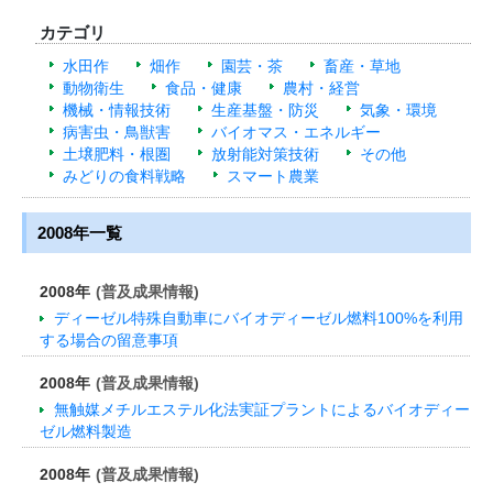
カテゴリ
水田作
畑作
園芸・茶
畜産・草地
動物衛生
食品・健康
農村・経営
機械・情報技術
生産基盤・防災
気象・環境
病害虫・鳥獣害
バイオマス・エネルギー
土壌肥料・根圏
放射能対策技術
その他
みどりの食料戦略
スマート農業
2008年一覧
2008年
(普及成果情報)
ディーゼル特殊自動車にバイオディーゼル燃料100%を利用
する場合の留意事項
2008年
(普及成果情報)
無触媒メチルエステル化法実証プラントによるバイオディー
ゼル燃料製造
2008年
(普及成果情報)