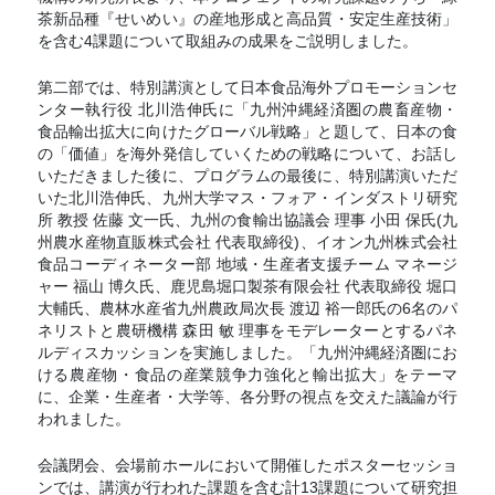
茶新品種『せいめい』の産地形成と高品質・安定生産技術」
を含む4課題について取組みの成果をご説明しました。
第二部では、特別講演として日本食品海外プロモーションセ
ンター執行役 北川浩伸氏に「九州沖縄経済圏の農畜産物・
食品輸出拡大に向けたグローバル戦略」と題して、日本の食
の「価値」を海外発信していくための戦略について、お話し
いただきました後に、プログラムの最後に、特別講演いただ
いた北川浩伸氏、九州大学マス・フォア・インダストリ研究
所 教授 佐藤 文一氏、九州の食輸出協議会 理事 小田 保氏(九
州農水産物直販株式会社 代表取締役)、イオン九州株式会社
食品コーディネーター部 地域・生産者支援チーム マネージ
ャー 福山 博久氏、鹿児島堀口製茶有限会社 代表取締役 堀口
大輔氏、農林水産省九州農政局次長 渡辺 裕一郎氏の6名のパ
ネリストと農研機構 森田 敏 理事をモデレーターとするパネ
ルディスカッションを実施しました。「九州沖縄経済圏にお
ける農産物・食品の産業競争力強化と輸出拡大」をテーマ
に、企業・生産者・大学等、各分野の視点を交えた議論が行
われました。
会議閉会、会場前ホールにおいて開催したポスターセッショ
ンでは、講演が行われた課題を含む計13課題について研究担