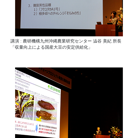
講演 : 農研機構九州沖縄農業研究センター 澁谷 美紀 所長
「収量向上による国産大豆の安定供給化」