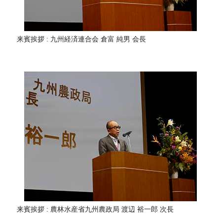
来賓挨拶 : 九州経済連合会 倉富 純男 会長
来賓挨拶 : 農林水産省九州農政局 渡辺 裕一郎 次長