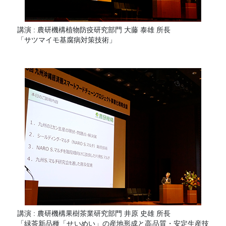
講演 : 農研機構植物防疫研究部門 大藤 泰雄 所長
「サツマイモ基腐病対策技術」
講演 : 農研機構果樹茶業研究部門 井原 史雄 所長
「緑茶新品種「せいめい」の産地形成と高品質・安定生産技