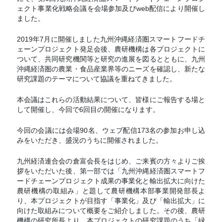
ェクト事業化戦略会議を会場参加及びweb配信により開催し
ました。
2019年7月に開催しました九州沖縄経済圏スマートフードチ
ェーンプロジェクト発足会後、農研機構は各プロジェクトに
ついて、共同研究機関等と研究の進展を図るとともに、九州
沖縄経済圏の農業・食品産業界等のニーズを確認し、新たな
研究課題のテーマについて協議を重ねてきました。
本会議はこれらの活動結果について、皆様にご報告する場と
して開催し、今回で6回目の開催になります。
今回の会議には会場90名、ウェブ配信173名の参加お申し込
みをいただき、盛況のうちに開催されました。
九州経済連合会の倉富会長をはじめ、ご来賓の方々よりご挨
拶をいただいた後、第一部では「九州沖縄経済圏スマートフ
ードチェーンプロジェクト成果の事業化と輸出拡大に向けた
農研機構の取組み」と題して農研機構本部事業開発部長よ
り、本プロジェクトが目指す「事業化」及び「輸出拡大」に
向けた取組みについて概要をご紹介しました。その後、農研
機構の研究所長より、本プロジェクトの研究課題のうち「緑