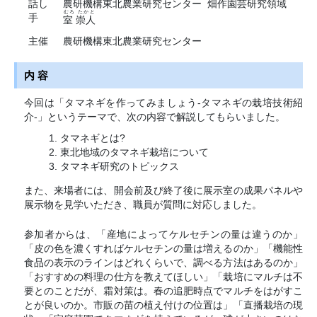
話し
農研機構東北農業研究センター 畑作園芸研究領域
むろ たかと
手
室 崇人
主催
農研機構東北農業研究センター
内 容
今回は「タマネギを作ってみましょう-タマネギの栽培技術紹
介-」というテーマで、次の内容で解説してもらいました。
タマネギとは?
東北地域のタマネギ栽培について
タマネギ研究のトピックス
また、来場者には、開会前及び終了後に展示室の成果パネルや
展示物を見学いただき、職員が質問に対応しました。
参加者からは、「産地によってケルセチンの量は違うのか」
「皮の色を濃くすればケルセチンの量は増えるのか」「機能性
食品の表示のラインはどれくらいで、調べる方法はあるのか」
「おすすめの料理の仕方を教えてほしい」「栽培にマルチは不
要とのことだが、霜対策は。春の追肥時点でマルチをはがすこ
とが良いのか。市販の苗の植え付けの位置は」「直播栽培の現