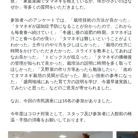
状」「家庭菜園でタマネギを植えているが、球が小さいのはな
ぜか」等多くの質問をいただきました。
参加者へのアンケートでは、「栽培技術の方法が良かった」
「タマネギが認知症予防になることが分かったので、これから
も毎食食べ続けていく」「冬越し後の追肥の時期。タマネギは
汁ごと食べるのが良い」「タマネギは難しいということがよく
わかった。土作りのやり方を少しほしかった」「栽培の仕方に
時間をかけていただきたかった。スライドを教本としてあれば
なお良かった」「トピックスが役立った」「タマネギの播種後
の管理が知られて良かった。栽培法の説明に時間を多く取って
ほしかった」「又野菜の作り方等あったら勉強したい」「改め
てタマネギ栽培の見聞が広がった。新しい技術の参考になっ
た」「盛岡地域にあった育て方の説明を学び、今週早速実践し
てみたいと思った」などのご意見が寄せられました。
なお、今回の市民講座には16名の参加がありました。
今年度はコロナ対策として、スタッフ及び参加者に入館前の検
温・手指の消毒をお願いしております。