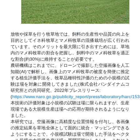
放牧や採草を行う牧草地では、飼料の生産性や品質の向上を
目的としてイネ科牧草とマメ科牧草の混播栽培が広く行われ
ています。そのメリットを最大限に引き出すためには、草地
内のマメ科牧草の割合を把握し、飼料中のマメ科牧草を適正
な割合(約30%)に維持することが必要です。
農研機構はこれまでに、ドローンで撮影した空撮画像を人工
知能(AI)で解析し、画像上のマメ科牧草の被度を簡便に推定
する植生評価手法を、牧草品種特性評価のための小規模の試
験ほ場を対象に開発してきました(株式会社バンダイナムコ
研究所との共同研究、2022年プレスリリース:
(
https://www.naro.go.jp/publicity_report/press/laboratory/harc/15
本技術の評価対象は小規模の試験ほ場に限られますが、生産
現場である大規模生産ほ場への応用が期待されるようになり
ました。
本研究では、空撮画像に高精度な位置情報を付与し、各画像
の推定結果を草地全体として面的に統合・マッピングできる
ようにすることで、小規模試験ほ場で開発した手法をヘクタ