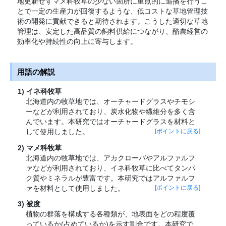
地更新せずマメ科牧草の少ない箇所に重点的に追播を行うこ
とで一定の生産力が回復するような、低コストな草地管理技
術の開発に貢献できると期待されます。こうした適切な草地
管理は、安定した高品質の飼料供給につながり、酪農経営の
効率化や持続性の向上に寄与します。
用語の解説
イネ科牧草
北海道内の牧草地では、オーチャードグラスやチモシ
ーなどが利用されており、炭水化物や繊維分を多く含
んでいます。本研究ではオーチャードグラスを材料と
して使用しました。
[ポイントに戻る]
マメ科牧草
北海道内の牧草地では、アカクローバやアルファルフ
ァなどが利用されており、イネ科牧草に比べてタンパ
ク質やミネラルが豊富です。本研究ではアルファルフ
ァを材料として使用しました。
[ポイントに戻る]
被度
植物の群落を構成する各種類が、地表面をどの程度覆
っているか(占めているか)を示す割合です。本研究で