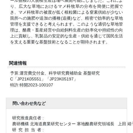
ール規模の大規模生産ほ場へ展開可能にしました。これによ
り、広大な草地におけるマメ科牧草の分布を簡便に把握で
き、マメ科牧草の被度が低く根粒菌による窒素供給が少ない
箇所への施肥や追加の播種(追播)など、精密で効率的な草地
管理を支援できると考えられます。このような適切な草地管
理は、酪農・畜産経営や自給飼料生産の効率化や持続性の向
上に貢献し、乳製品の安定的な生産・供給を通じて国民生活
を支える重要な基盤技術となることが期待されます。
関連情報
予算:運営費交付金、科学研究費補助金 基盤研究
C「JP21K05551」「JP23K05197」
特許:特開2023-100107
問い合わせ先など
研究推進責任者 :
農研機構 北海道農業研究センター 寒地酪農研究領域長
上田 靖
研究担当
者 :