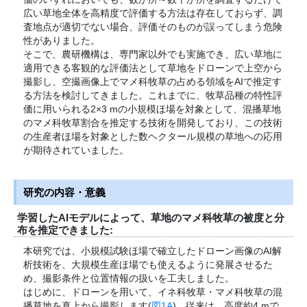
広い草地全体を高精度で評価する方法は存在しておらず、調
査地点が適切でない場合、評価そのものが誤ってしまう危険
性がありました。
そこで、農研機構は、専門家以外でも実施でき、広い草地に
適用できる客観的な評価法として草地をドローンで上空から
撮影し、空撮画像上でマメ科牧草の占める領域をAIで推定す
る方法を検討してきました。これまでに、牧草品種の特性評
価に用いられる2×3 mの小規模ほ場を対象として、混播草地
のマメ科牧草割合を推定する技術を開発しており、この技術
の生産者ほ場を対象とした数ヘクタール規模の草地への応用
が期待されていました。
研究の内容・意義
学習したAIモデルによって、草地のマメ科牧草の被度と分
布を推定できました:
本研究では、小規模試験ほ場で確立したドローン画像のAI解
析技術を、大規模生産ほ場でも使えるように発展させるた
め、撮影条件と位置情報の扱いを工夫しました。
はじめに、ドローンを用いて、イネ科牧草・マメ科牧草の混
播草地を真上から撮影します(
図1A
)。従来は、高度約4 mで