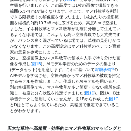
空撮を行いましたが、この高度では1枚の画像で撮影できる
範囲(5.3×4 m)が狭くなります。そこで、マメ科牧草を判別
できる限界近くの解像度を保ったまま、1枚あたりの撮影範
囲を縦横約2倍(10.7×8 m)に広げるため、高度8 mで空撮し
ました。イネ科牧草とマメ科牧草が明確に分離して生えてい
るようなほ場では、これよりも高い空撮高度でも大丈夫です
が、バランス良く混ざっているほ場では、草種の見分けがつ
かなくなります。この高度設定はマメ科牧草のベテラン育種
家の意見を参考にしました。
次に、空撮画像上のマメ科牧草の領域を人手で塗り分けた画
像を作成し(
図1B
)、AIモデル学習のためのデータの集まり
4)
(データセット)を用意します。これに基づいて
深層学習
の
AIモデルを学習させ、空撮画像からマメ科牧草の被度を推定
するモデルを作成しました。作成したAIモデルを用いると、
別の空撮画像でも、マメ科牧草が多い箇所・少ない箇所を認
識し、被度と分布状況を推定できました(
図1D
)。図1A、Bは
学習データに使用していませんが、図1Bから作成した
図1C
とDはとてもよく似ているため、高精度で推定できているこ
とがわかります。
広大な草地へ高精度・効率的にマメ科牧草のマッピングと