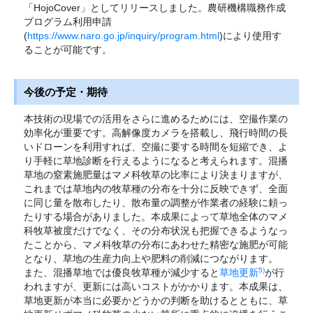
「HojoCover」としてリリースしました。農研機構職務作成
プログラム利用申請
(
https://www.naro.go.jp/inquiry/program.html
)により使用す
ることが可能です。
今後の予定・期待
本技術の現場での活用をさらに進めるためには、空撮作業の
効率化が重要です。高解像度カメラを搭載し、飛行時間の長
いドローンを利用すれば、空撮に要する時間を短縮でき、よ
り手軽に草地診断を行えるようになると考えられます。混播
草地の窒素施肥量はマメ科牧草の比率により決まりますが、
これまでは草地内の牧草種の分布を十分に反映できず、全面
に同じ量を散布したり、散布量の調整が作業者の経験に頼っ
たりする場合がありました。本成果によって草地全体のマメ
科牧草被度だけでなく、その分布状況も把握できるようなっ
たことから、マメ科牧草の分布にあわせた精密な施肥が可能
となり、草地の生産力向上や肥料の削減につながります。
5)
また、混播草地では優良牧草種が減少すると
草地更新
が行
われますが、更新には高いコストがかかります。本成果は、
草地更新が本当に必要かどうかの判断を助けるとともに、草