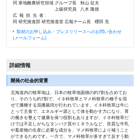
同 寒地酪農研究領域 グループ長
秋山 征夫
上級研究員
八木 隆徳
広報担当
者 :
同 研究推進部 研究推進室 広報チーム長
櫻田 充
取材のお申し込み・プレスリリースへのお問い合わせ
(メールフォーム)
詳細情報
開発の社会的背景
北海道内の牧草地は、日本の牧草地面積の約7割を占めてお
り、そのうち約7割で、イネ科牧草とマメ科牧草の種子を混
ぜて播種する混播栽培が行われています。イネ科牧草は牛に
とって主食で、エネルギー源として体を動かす力になり、胃
の働きを整えて健康を保つ役割もありますが、イネ科牧草だ
けでは不足しがちなタンパク質やミネラルなど、良質な牛乳
や畜産物の生産に必要な成分を、マメ科牧草により補うこと
ができるためです。一方で、マメ科牧草が多すぎて反すう動