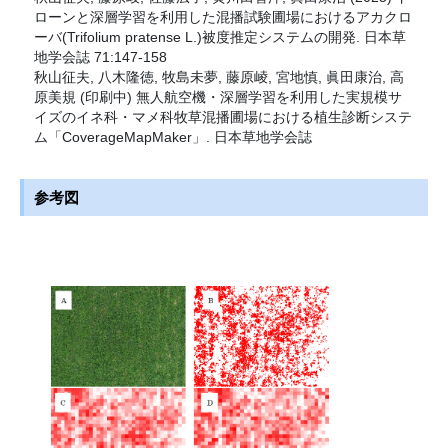
ローンと深層学習を利用した混播試験圃場におけるアカクロ
ーバ(Trifolium pratense L.)被度推定システムの開発. 日本草
地学会誌 71:147-158
秋山征夫, 八木隆徳, 牧島未夢, 藤原崚, 宮地慎, 眞田康治, 高
原美規 (印刷中) 無人航空機・深層学習を利用した実規模サ
イズのイネ科・マメ科牧草混播圃場における植生診断システ
ム「CoverageMapMaker」. 日本草地学会誌
参考図