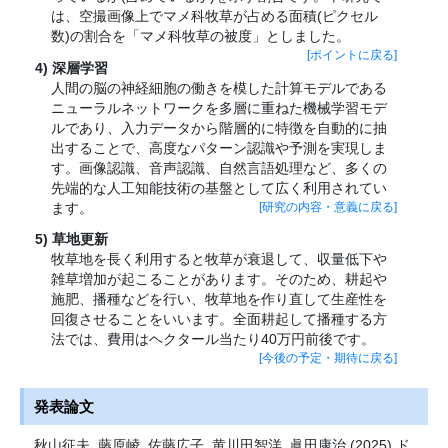
は、空撮画像上でマメ科牧草が占める面積(ピクセル
数)の割合を「マメ科牧草の被度」としました。
[ポイントに戻る]
深層学習
人間の脳の神経細胞の働きを模した計算モデルである
ニューラルネットワークを多層に重ねた機械学習モデ
ルであり、入力データから階層的に特徴を自動的に抽
出することで、高度なパターン認識や予測を実現しま
す。画像認識、音声認識、自然言語処理など、多くの
先端的な人工知能技術の基盤として広く利用されてい
ます。
[研究の内容・意義に戻る]
草地更新
牧草地を長く利用すると牧草が衰退して、収量低下や
雑草増加が起こることがあります。そのため、耕起や
施肥、播種などを行い、牧草地を作り直して生産性を
回復させることをいいます。全面耕起して播種する方
法では、費用はヘクタール当たり40万円前後です。
[今後の予定・期待に戻る]
発表論文
秋山征夫, 藤原崚, 佐藤広子, 黄川田智洋, 眞田康治 (2025) ド