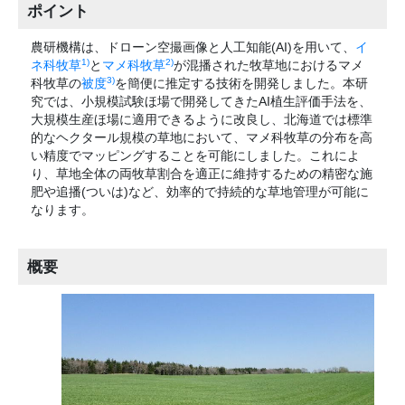
ポイント
農研機構は、ドローン空撮画像と人工知能(AI)を用いて、
イ
1)
2)
ネ科牧草
と
マメ科牧草
が混播された牧草地におけるマメ
3)
科牧草の
被度
を簡便に推定する技術を開発しました。本研
究では、小規模試験ほ場で開発してきたAI植生評価手法を、
大規模生産ほ場に適用できるように改良し、北海道では標準
的なヘクタール規模の草地において、マメ科牧草の分布を高
い精度でマッピングすることを可能にしました。これによ
り、草地全体の両牧草割合を適正に維持するための精密な施
肥や追播(ついは)など、効率的で持続的な草地管理が可能に
なります。
概要