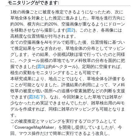
モニタリングができます:
1枚の画像ごとに被度を推定できるようになったため、次に
草地全体を対象とした推定に進みました。草地を進行方向に
約30%、横方向に約20%、空撮画像が重なるようにドローン
を移動させながら撮影します(
図2
)。このとき、各画像には
高精度な位置情報が付与されます。
全ての空撮画像をAIモデルで処理した後、位置情報に基づい
て推定結果をつなぎ合わせ、草地全体の分布としてマッピン
グします。その結果、小規模試験ほ場で行っていたのと同様
に、ヘクタール規模の草地でもマメ科牧草の分布を面的に把
握できました(
図3
は約4ヘクタール)。定期的に空撮すれば、
植生の変動をモニタリングすることも可能です。
本研究成果により、地点ごとではなく、草地全体を評価する
ことが可能となりました。評価結果の利用によって、マメ科
牧草の被度が低い箇所への追播や窒素施肥などの判断を支援
できます(
図3右下
)。なお、今回対象とした草地では雑草が
少なかったため実証できませんでしたが、雑草検出用のAIモ
デルを作成すれば、同様に雑草のマッピングも可能となりま
す。
この被度推定とマッピングを実行するプログラムとして
「CoverageMapMaker」を開発し提供していましたが、今
回、マウス操作だけで簡単に実行できるよう改良し、