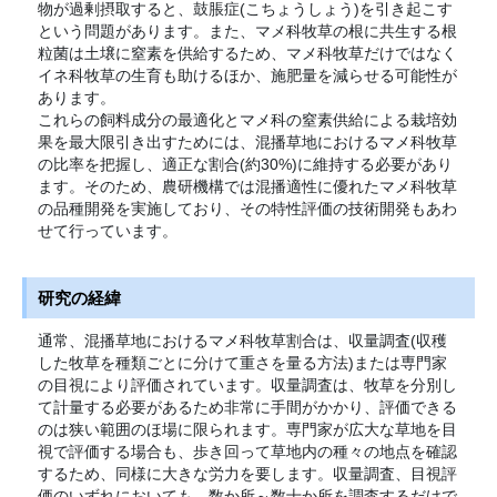
物が過剰摂取すると、鼓脹症(こちょうしょう)を引き起こす
という問題があります。また、マメ科牧草の根に共生する根
粒菌は土壌に窒素を供給するため、マメ科牧草だけではなく
イネ科牧草の生育も助けるほか、施肥量を減らせる可能性が
あります。
これらの飼料成分の最適化とマメ科の窒素供給による栽培効
果を最大限引き出すためには、混播草地におけるマメ科牧草
の比率を把握し、適正な割合(約30%)に維持する必要があり
ます。そのため、農研機構では混播適性に優れたマメ科牧草
の品種開発を実施しており、その特性評価の技術開発もあわ
せて行っています。
研究の経緯
通常、混播草地におけるマメ科牧草割合は、収量調査(収穫
した牧草を種類ごとに分けて重さを量る方法)または専門家
の目視により評価されています。収量調査は、牧草を分別し
て計量する必要があるため非常に手間がかかり、評価できる
のは狭い範囲のほ場に限られます。専門家が広大な草地を目
視で評価する場合も、歩き回って草地内の種々の地点を確認
するため、同様に大きな労力を要します。収量調査、目視評
価のいずれにおいても、数か所～数十か所を調査するだけで