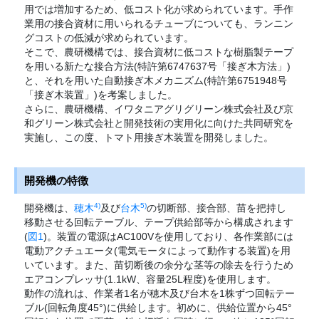
用では増加するため、低コスト化が求められています。手作
業用の接合資材に用いられるチューブについても、ランニン
グコストの低減が求められています。
そこで、農研機構では、接合資材に低コストな樹脂製テープ
を用いる新たな接合方法(特許第6747637号「接ぎ木方法」)
と、それを用いた自動接ぎ木メカニズム(特許第6751948号
「接ぎ木装置」)を考案しました。
さらに、農研機構、イワタニアグリグリーン株式会社及び京
和グリーン株式会社と開発技術の実用化に向けた共同研究を
実施し、この度、トマト用接ぎ木装置を開発しました。
開発機の特徴
4)
5)
開発機は、
穂木
及び
台木
の切断部、接合部、苗を把持し
移動させる回転テーブル、テープ供給部等から構成されます
(
図1
)。装置の電源はAC100Vを使用しており、各作業部には
電動アクチュエータ(電気モータによって動作する装置)を用
いています。また、苗切断後の余分な茎等の除去を行うため
エアコンプレッサ(1.1kW、容量25L程度)を使用します。
動作の流れは、作業者1名が穂木及び台木を1株ずつ回転テー
ブル(回転角度45°)に供給します。初めに、供給位置から45°