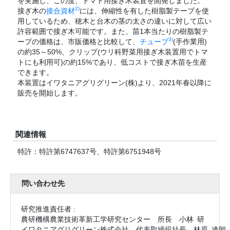
を実施し、この度、トマト用接ぎ木装置を開発しました。
2)
接ぎ木の
接合資材
には、伸縮性を有した樹脂製テープを使
用しているため、穂木と台木の茎の太さの違いに対して広い
許容範囲で接ぎ木可能です。また、苗1本当たりの樹脂製テ
3)
ープの価格は、市販価格と比較して、
チューブ
(手作業用)
の約35～50%、クリップ(ウリ科野菜用接ぎ木装置用でトマ
トにも利用可)の約15%であり、低コストで接ぎ木苗を生産
できます。
本装置はイワタニアグリグリーン(株)より、2021年春以降に
販売を開始します。
関連情報
特許：特許第6747637号、特許第6751948号
問い合わせ先
研究推進責任者 :
農研機構農業技術革新工学研究センター 所長 小林 研
イワタニアグリグリーン株式会社 代表取締役社長 林原 達朗