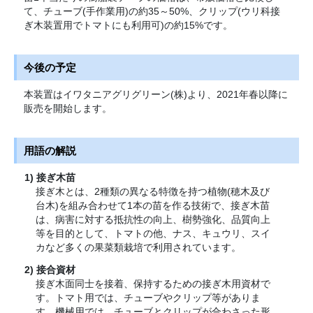
て、チューブ(手作業用)の約35～50%、クリップ(ウリ科接
ぎ木装置用でトマトにも利用可)の約15%です。
今後の予定
本装置はイワタニアグリグリーン(株)より、2021年春以降に
販売を開始します。
用語の解説
接ぎ木苗
接ぎ木とは、2種類の異なる特徴を持つ植物(穂木及び
台木)を組み合わせて1本の苗を作る技術で、接ぎ木苗
は、病害に対する抵抗性の向上、樹勢強化、品質向上
等を目的として、トマトの他、ナス、キュウリ、スイ
カなど多くの果菜類栽培で利用されています。
接合資材
接ぎ木面同士を接着、保持するための接ぎ木用資材で
す。トマト用では、チューブやクリップ等がありま
す。機械用では、チューブとクリップが合わさった形