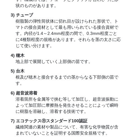
状のものがあります。
チューブ
樹脂製の弾性筒状体に切れ目が設けられた形状で、ト
マトの接合資材として最も用いられている接合資材で
す。内径が1.4～2.4mm程度の間で、0.3mm程度ごと
に4種類程度の規格があります。それらを茎の太さに応
じて使い分けます。
穂木
地上部で展開していく上部側の苗です。
台木
根及び穂木と接合するまでの茎からなる下部側の苗で
す。
超音波溶着
溶着箇所を金属等で挟む等して加圧し、超音波振動に
よって加圧部に摩擦熱を発生させることによって瞬時
に樹脂を溶融し、溶着する技術です。
エコテックスⓇスタンダード100認証
繊維関連の素材や製品について、有害な化学物質が含
まれていないことを証明する国際安全規格です。