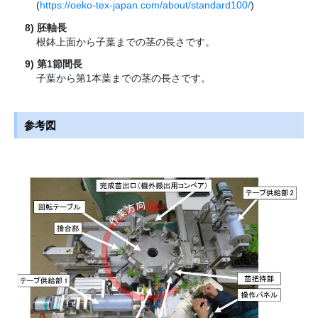
(
https://oeko-tex-japan.com/about/standard100/
)
胚軸長
根鉢上面から子葉までの茎の長さです。
第1節間長
子葉から第1本葉までの茎の長さです。
参考図