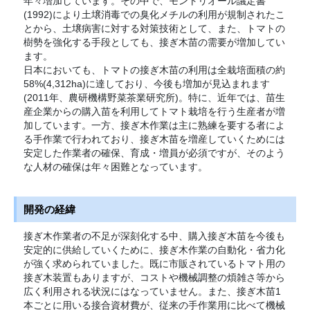
年々増加しています。その中で、モントリオール議定書
(1992)により土壌消毒での臭化メチルの利用が規制されたこ
とから、土壌病害に対する対策技術として、また、トマトの
樹勢を強化する手段としても、接ぎ木苗の需要が増加してい
ます。
日本においても、トマトの接ぎ木苗の利用は全栽培面積の約
58%(4,312ha)に達しており、今後も増加が見込まれます
(2011年、農研機構野菜茶業研究所)。特に、近年では、苗生
産企業からの購入苗を利用してトマト栽培を行う生産者が増
加しています。一方、接ぎ木作業は主に熟練を要する者によ
る手作業で行われており、接ぎ木苗を増産していくためには
安定した作業者の確保、育成・増員が必須ですが、そのよう
な人材の確保は年々困難となっています。
開発の経緯
接ぎ木作業者の不足が深刻化する中、購入接ぎ木苗を今後も
安定的に供給していくために、接ぎ木作業の自動化・省力化
が強く求められていました。既に市販されているトマト用の
接ぎ木装置もありますが、コストや機械調整の煩雑さ等から
広く利用される状況にはなっていません。また、接ぎ木苗1
本ごとに用いる接合資材費が、従来の手作業用に比べて機械