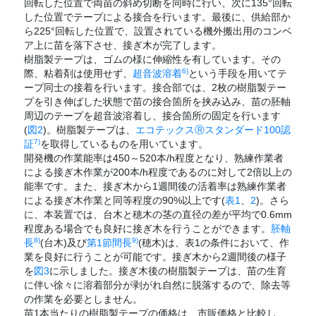
回転した位置で両苗の斜め切断を同時に行い、次に135°回転
した位置でテープによる接合を行います。最後に、供給部か
ら225°回転した位置で、設置されている機外搬出用のコンベ
ア上に苗を落下させ、接ぎ木が完了します。
樹脂製テープは、ゴムの様に伸縮性を有しています。その
6)
際、粘着剤は使用せず、
超音波溶着
という手段を用いてテ
ープ同士の接着を行います。接合部では、2枚の樹脂製テー
プを引き伸ばした状態で苗の接合箇所を挟み込み、苗の胚軸
周辺のテープを超音波溶着し、接合箇所の固定を行います
(
図2
)。樹脂製テープは、
エコテックスⓇスタンダード100認
7)
証
を取得しているものを用いています。
開発機の作業能率は450～520本/h程度となり、熟練作業者
による接ぎ木作業が200本/h程度であるのに対して2倍以上の
能率です。また、接ぎ木から1週間後の活着率は熟練作業者
による接ぎ木作業と同等程度の90%以上です(
表1
、
2
)。さら
に、本装置では、台木と穂木の茎の直径の差が平均で0.6mm
程度ある場合でも良好に接ぎ木を行うことができます。
胚軸
8)
9)
長
(台木)及び
第1節間長
(穂木)は、表1の条件において、作
業を良好に行うことが可能です。接ぎ木から2週間後の様子
を
図3
に示しました。接ぎ木後の樹脂製テープは、苗の生育
に伴い徐々に溶着部分が剥がれ自然に脱落するので、除去等
の作業を必要としません。
苗1本当たりの樹脂製テープの価格は、市販価格と比較し