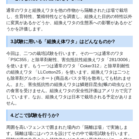
通常のワタと組換えワタを他の作物から隔離されたほ場で栽培
し、生育特性、繁殖特性などを調査し、組換えた目的の特性以外
に変異があるかどうか、組換えワタの生態系への影響があるかど
うかを評価します。
3.試験に用いる「組換え体ワタ」はどんなものか?
今回は、二つの栽培試験を行います。その一つは通常のワタ
「PSC355」と除草剤耐性、害虫抵抗性組換えワタ「281/3006」
を使います。もう一つは通常のワタ「Coker312」と除草剤耐性
の組換えワタ 「LLCotton25」を使います。組換えワタは二つと
も除草剤グルホシネート(商品名バスタ等)を散布しても枯れませ
ん。また、害虫抵抗性の組換えワタは鱗翅目昆虫(蛾の幼虫など)
の食害を受けません。組換えワタの安全性評価はアメリカで完了
しています。なお、組換えワタは日本で栽培される予定がありま
せん。
4.どこで試験を行うか?
周囲を高いフェンスで囲まれた場内の「隔離ほ場」で実施しま
す。隔離ほ場にはハウスを設けてその中で栽培試験を行います。