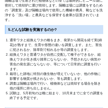
隔離ほ場で生産された植物体などの全ては最終的にビニール袋に
密封して焼却炉に運び焼却します。隔離ほ場には調査をするため
の「調査室」及び隔離ほ場内で使用した機械や農具、靴などを洗
浄する「洗い場」と農具などを保管する倉庫が設置されていま
す。
5.どんな試験を実施するのか?
通常ワタと組換えワタの種をまき、発芽から開花を経て実(綿
花)が熟すまで、生育や形態の違いを調査します。また、害虫
に犯されるか、除草剤で枯れるか等の調査をします。
組換えワタと普通ワタが自然に交配して種子ができるか、組
換えワタが生き残り雑草にならないか、予想されない病気や
害虫の発生源にならないか、等について日常的に調査を行い
ます。
栽培した跡地に特別の微生物が増えていないか、他の作物に
影響する物質が残されないか、等も調査します。
調査は隔離ほ場内で行い、植物体などは焼却する場合を除き
他の場所に持ち出しません。
試験は、5月初旬のは種に始まり、10月末までに全ての調査を
終了する予定です。