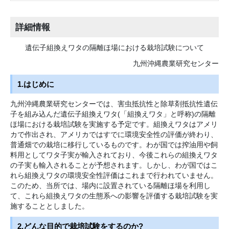
詳細情報
遺伝子組換えワタの隔離ほ場における栽培試験について
九州沖縄農業研究センター
1.はじめに
九州沖縄農業研究センターでは、害虫抵抗性と除草剤抵抗性遺伝
子を組み込んだ遺伝子組換えワタ(「組換えワタ」と呼称)の隔離
ほ場における栽培試験を実施する予定です。組換えワタはアメリ
カで作出され、アメリカではすでに環境安全性の評価が終わり、
普通畑での栽培に移行しているものです。わが国では搾油用や飼
料用としてワタ子実が輸入されており、今後これらの組換えワタ
の子実も輸入されることが予想されます。しかし、わが国ではこ
れら組換えワタの環境安全性評価はこれまで行われていません。
このため、当所では、場内に設置されている隔離ほ場を利用し
て、これら組換えワタの生態系への影響を評価する栽培試験を実
施することとしました。
2.どんな目的で栽培試験をするのか?