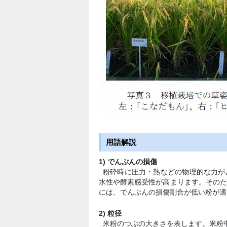
用語解説
1) でんぷんの損傷
粉砕時に圧力・熱などの物理的な力が
水性や酵素感受性が高まります。その
には、でんぷんの損傷割合が低い粉が適
2) 粒径
米粉のつぶの大きさを表します。米粉中に