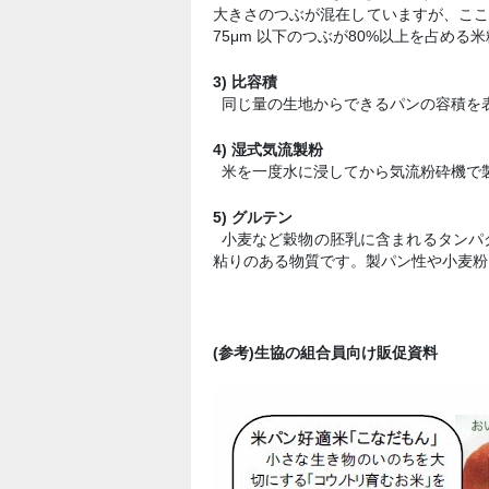
大きさのつぶが混在していますが、こ
75μm 以下のつぶが80%以上を占め
3) 比容積
同じ量の生地からできるパンの容積を表
4) 湿式気流製粉
米を一度水に浸してから気流粉砕機で
5) グルテン
小麦など穀物の胚乳に含まれるタンパ
粘りのある物質です。製パン性や小麦粉
(参考)生協の組合員向け販促資料