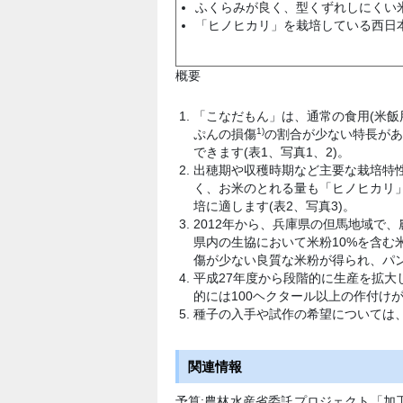
ふくらみが良く、型くずれしにくい
「ヒノヒカリ」を栽培している西日
概要
「こなだもん」は、通常の食用(米飯
1)
ぷんの損傷
の割合が少ない特長があ
できます(表1、写真1、2)。
出穂期や収穫時期など主要な栽培特
く、お米のとれる量も「ヒノヒカリ
培に適します(表2、写真3)。
2012年から、兵庫県の但馬地域で
県内の生協において米粉10%を含む
傷が少ない良質な米粉が得られ、パ
平成27年度から段階的に生産を拡大
的には100ヘクタール以上の作付け
種子の入手や試作の希望については
関連情報
予算:農林水産省委託プロジェクト「加