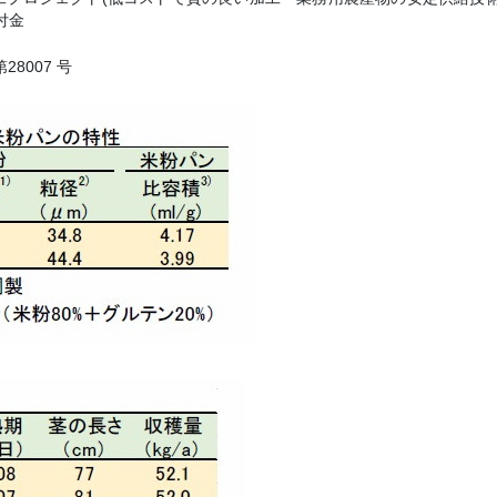
付金
8007 号