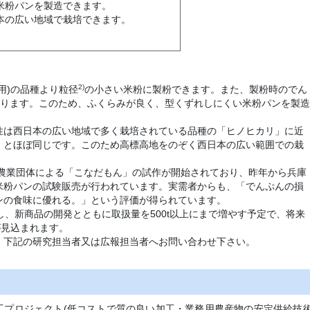
米粉パンを製造できます。
本の広い地域で栽培できます。
2)
用)の品種より粒径
の小さい米粉に製粉できます。また、製粉時のでん
ります。このため、ふくらみが良く、型くずれしにくい米粉パンを製造
性は西日本の広い地域で多く栽培されている品種の「ヒノヒカリ」に近
」とほぼ同じです。このため高標高地をのぞく西日本の広い範囲での栽
、農業団体による「こなだもん」の試作が開始されており、昨年から兵庫
米粉パンの試験販売が行われています。実需者からも、「でんぷんの損
ンの食味に優れる。」という評価が得られています。
し、新商品の開発とともに取扱量を500t以上にまで増やす予定で、将来
が見込まれます。
、下記の研究担当者又は広報担当者へお問い合わせ下さい。
工プロジェクト(低コストで質の良い加工・業務用農産物の安定供給技