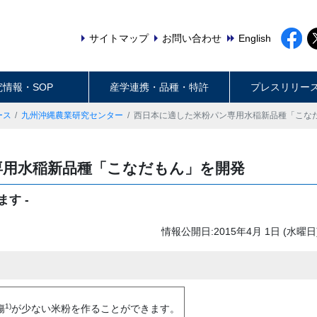
サイトマップ
お問い合わせ
English
究情報・SOP
産学連携・品種・特許
プレスリリー
ース
九州沖縄農業研究センター
西日本に適した米粉パン専用水稲新品種「こな
専用水稲新品種「こなだもん」を開発
す -
情報公開日:2015年4月 1日 (水曜日
1)
傷
が少ない米粉を作ることができます。