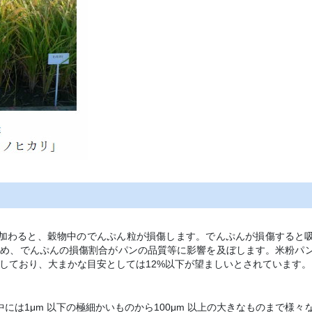
加わると、穀物中のでんぷん粒が損傷します。でんぷんが損傷すると
ため、でんぷんの損傷割合がパンの品質等に影響を及ぼします。米粉パ
しており、大まかな目安としては12%以下が望ましいとされています。
は1μm 以下の極細かいものから100μm 以上の大きなものまで様々