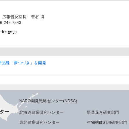
 広報普及室長 菅谷 博
-242-7543
新品種「夢つづき」を開発
NARO開発戦略センター(NDSC)
ター
北海道農業研究センター
野菜花き研究部門
東北農業研究センター
生物機能利用研究部門