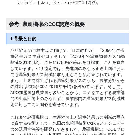
カ、タイ、トルコ、ベトナム(2023年3月時点)。
参考: 農研機構のCOE認定の概要
1.背景と目的
パリ協定の目標実現に向けて、日本政府が、「2050年の温
室効果ガス実質ゼロ」そして「2030年の温室効果ガス46%
削減(2013年比)、さらには50%の高みを目指す」ことを宣言
しています。パリ協定では、先進国のみならず途上国におい
ても温室効果ガス削減に取り組むことが約束されています。
また、世界で排出される温室効果ガスのうち、農業分野から
の排出は23%(2007-2016年平均)を占めています。そして、
APO加盟国は農業国が多いことから、コメを主とする農業部
門の生産性向上のみならず、農業部門の温室効果ガス削減技
術に対して高い関心を寄せています。
これまで農研機構は、生産性向上と温室効果ガス削減の両立
に資する技術として、水田の水管理技術や1kmメッシュデー
タの活用方法等を開発してきました。農研機構は、COEプロ