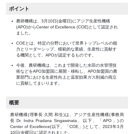
ポイント
農研機構は、3月10日(金曜日)にアジア生産性機構
(APO)からCenter of Excellence (COE)として認定され
ました。
COEとは、特定の分野において世界トップレベルの能
力とリーダーシップ、模範的な業績、生産性に貢献す
る機関として、APOが認定するものです。
今後、農研機構は、これまで開発した水田の水管理技
術などをAPO加盟国に展開・移転し、APO加盟国の農
業部門における生産性向上と温室効果ガス削減の両立
に貢献してまいります。
概要
農研機構(理事長:久間 和生)は、アジア生産性機構(事務局
長:Dr. Indra Pradana Singawinata、以下、「APO」)の
Center of Excellence(以下、「COE」)として、2023年3月
10日(金曜日)に認定されました。