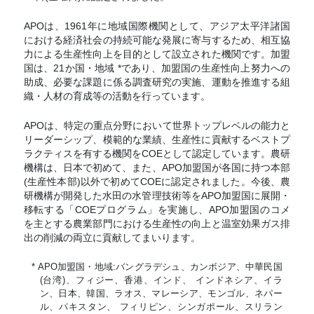
APOは、1961年に地域国際機関として、アジア太平洋諸国
における経済社会の持続可能な発展に寄与するため、相互協
力による生産性向上を目的として設立された機関です。加盟
国は、21か国・地域 *であり、加盟国の生産性向上努力への
助成、必要な課題に係る調査研究の実施、運動を推進する組
織・人材の育成等の活動を行っています。
APOは、特定の重点分野において世界トップレベルの能力と
リーダーシップ、模範的な業績、生産性に貢献するベストプ
ラクティスを有する機関をCOEとして認定しています。農研
機構は、日本で初めて、また、APO加盟国が各国に持つ本部
(生産性本部)以外で初めてCOEに認定されました。今後、農
研機構が開発した水田の水管理技術等をAPO加盟国に展開・
移転する「COEプログラム」を実施し、APO加盟国のコメ
を主とする農業部門における生産性の向上と温室効果ガス排
出の削減の両立に貢献してまいります。
* APO加盟国・地域:バングラデシュ、カンボジア、中華民国
(台湾)、フィジー、香港、インド、 インドネシア、イラ
ン、日本、韓国、ラオス、マレーシア、モンゴル、ネパー
ル、パキスタン、 フィリピン、シンガポール、スリラン