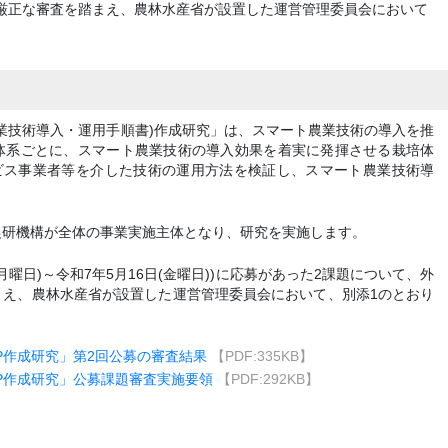
厳正な審査を踏まえ、農林水産省が設置した運営管理委員会において
農業技術導入・運用手順書)作成研究」は、スマート農業技術の導入を推
体系ごとに、スマート農業技術の導入効果を着実に発揮させる栽培体
ービス事業者等を介した技術の運用方法を検証し、スマート農業技術導
。
農研機構が全体の事業実施主体となり、研究を実施します。
月曜日)～令和7年5月16日(金曜日))に応募があった2課題について、外
まえ、農林水産省が設置した運営管理委員会において、別添1のとおり
P作成研究」第2回公募の審査結果
【PDF:335KB】
P作成研究」公募課題審査実施要領
【PDF:292KB】