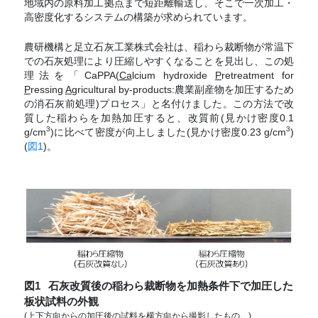
地域内の原料加工拠点まで短距離輸送し、そこで一次加工・
高密度化するシステムの構築が求められています。
農研機構と足立石灰工業株式会社は、稲わら裁断物が常温下
での石灰処理により圧縮しやすくなることを見出し、この処
理法を「CaPPA(
Ca
lcium hydroxide
P
retreatment for
P
ressing
A
gricultural by-products:農業副産物を加圧するため
の消石灰前処理)プロセス」と名付けました。この方法で改
質した稲わらを加熱加圧すると、改質前(見かけ密度0.1
3
3
g/cm
)に比べて密度が向上しました(見かけ密度0.23 g/cm
)
(
図1
)。
図1
石灰改質後の稲わら裁断物を加熱条件下で加圧した
板状試料の外観
(上下方向からの加圧後の試料を横方向から撮影したもの。)