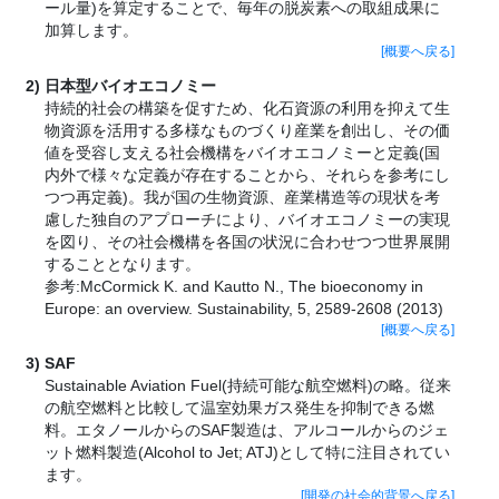
ール量)を算定することで、毎年の脱炭素への取組成果に
加算します。
[概要へ戻る]
日本型バイオエコノミー
持続的社会の構築を促すため、化石資源の利用を抑えて生
物資源を活用する多様なものづくり産業を創出し、その価
値を受容し支える社会機構をバイオエコノミーと定義(国
内外で様々な定義が存在することから、それらを参考にし
つつ再定義)。我が国の生物資源、産業構造等の現状を考
慮した独自のアプローチにより、バイオエコノミーの実現
を図り、その社会機構を各国の状況に合わせつつ世界展開
することとなります。
参考:McCormick K. and Kautto N., The bioeconomy in
Europe: an overview. Sustainability, 5, 2589-2608 (2013)
[概要へ戻る]
SAF
Sustainable Aviation Fuel(持続可能な航空燃料)の略。従来
の航空燃料と比較して温室効果ガス発生を抑制できる燃
料。エタノールからのSAF製造は、アルコールからのジェ
ット燃料製造(Alcohol to Jet; ATJ)として特に注目されてい
ます。
[開発の社会的背景へ戻る]