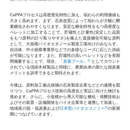
CaPPAプロセスは高密度化特性に加え、稲わらの利用価値も
大きく高めます。まず、石灰改質によって稲わらが大幅に酵
素糖化されやすくなります。安定な糖化特性をもつ高密度な
ペレットに加工することで、貯蔵性と計量性(安定した品質
をもつ原料の計り取りやすさ)を備えた直接糖化可能な原料
として、大規模バイオエタノール製造工場向けのみならず、
自治体、中小規模事業所などでの多様なニーズに応じた供給
が可能になります。また、貯蔵性の高いペレットなどを長期
1)
間備蓄することで、現在、
「炭素プール」
としてカウント
されている伐採木材製品と同様に、農業由来の新たな脱炭素
メリットを訴求できると期待されます。
今後は、原料加工拠点候補の石灰製造企業などとの連携を図
りつつ、CaPPAプロセス技術の高度化と実証に向けた検討を
進めます。さらに、小規模から導入可能な糖化・発酵技術お
よびその装置・設備開発をバイオ企業等と連携して加速し、
2)
地域発の脱・低炭素および
日本型バイオエコノミー
の新展
開につなげていきます。