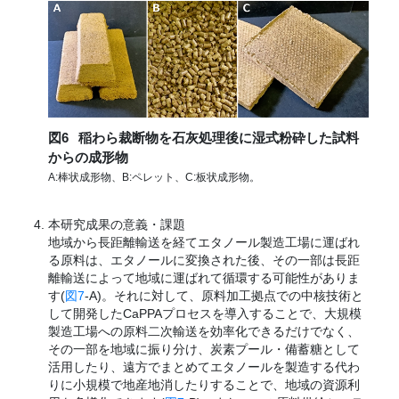
図6
稲わら裁断物を石灰処理後に湿式粉砕した試料
からの成形物
A:棒状成形物、B:ペレット、C:板状成形物。
本研究成果の意義・課題
地域から長距離輸送を経てエタノール製造工場に運ばれ
る原料は、エタノールに変換された後、その一部は長距
離輸送によって地域に運ばれて循環する可能性がありま
す(
図7
-A)。それに対して、原料加工拠点での中核技術と
して開発したCaPPAプロセスを導入することで、大規模
製造工場への原料二次輸送を効率化できるだけでなく、
その一部を地域に振り分け、炭素プール・備蓄糖として
活用したり、遠方でまとめてエタノールを製造する代わ
りに小規模で地産地消したりすることで、地域の資源利