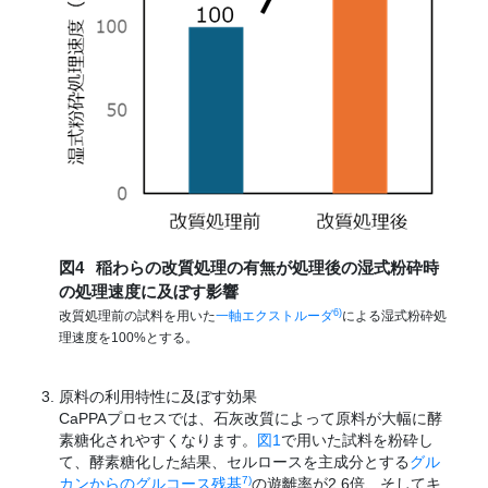
図4
稲わらの改質処理の有無が処理後の湿式粉砕時
の処理速度に及ぼす影響
6)
改質処理前の試料を用いた
一軸エクストルーダ
による湿式粉砕処
理速度を100%とする。
原料の利用特性に及ぼす効果
CaPPAプロセスでは、石灰改質によって原料が大幅に酵
素糖化されやすくなります。
図1
で用いた試料を粉砕し
て、酵素糖化した結果、セルロースを主成分とする
グル
7)
カンからのグルコース残基
の遊離率が2.6倍、そしてキ