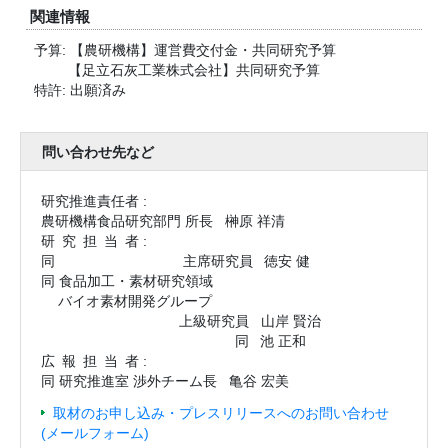
関連情報
予算: 【農研機構】運営費交付金・共同研究予算
【足立石灰工業株式会社】共同研究予算
特許: 出願済み
問い合わせ先など
研究推進責任者 :
農研機構食品研究部門 所長
榊原 祥清
研究担当
者 :
同
主席研究員
徳安 健
同 食品加工・素材研究領域
バイオ素材開発グループ
上級研究員
山岸 賢治
同
池 正和
広報担当
者 :
同 研究推進室 渉外チーム長
亀谷 宏美
取材のお申し込み・プレスリリースへのお問い合わせ
(メールフォーム)