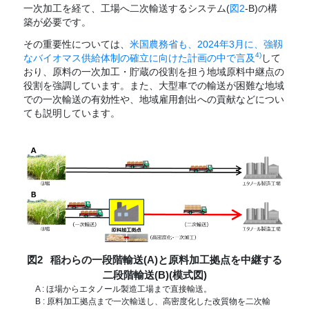
一次加工を経て、工場へ二次輸送するシステム(
図2
-B)の構
築が必要です。
その重要性については、
米国農務省も、2024年3月に、強靱
4)
なバイオマス供給体制の確立に向けた計画の中で言及
して
おり、原料の一次加工・貯蔵の役割を担う地域原料中継点の
役割を強調しています。また、大型車での輸送が困難な地域
での一次輸送の有効性や、地域雇用創出への貢献などについ
ても説明しています。
図2
稲わらの一段階輸送(A)と原料加工拠点を中継する
二段階輸送(B)(模式図)
A : ほ場からエタノール製造工場まで直接輸送。
B : 原料加工拠点まで一次輸送し、高密度化した改質物を二次輸