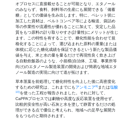
オプロセスに直接載せることが可能となり、エタノール
のみならず、食料、飼料等の生産にも展開できる「備蓄
糖」としての価値を生み出します。特に、ペレット状に
加工した資材は、ベルトコンベア等による輸送、袋詰め
等の作業性や流通性が優れることに加えて、安定した品
質をもつ原料の計り取りやすさ(計量性)にメリットが生じ
ます。この特性を有することで、糖化性能を合わせて規
格化することによって、運び込まれた原料の重量(または
体積)に応じた糖化成績を保証できるという新たな製品価
値を与え、米と水の量を量るだけで再現性良く炊き上げ
る自動炊飯器のような、小規模(自治体、工場、事業所等
向け)のエタノール製造装置の開発および簡易な地域エタ
ノール製造の実現に向けて道が拓けます。
草本茎葉を前処理して糖化特性を向上した後に高密度化
9)
するための研究は、これまでにも
アンモニア
または
塩酸
10)
を使った工程が報告されました。それに対して、
CaPPAプロセスでは劇物や高度な反応装置を使用せず、
比較的安全性が高い石灰と水を塗して静置するだけの処
理ができる点で優位と考えられ、地域への足早な展開力
をもつものと期待されます。