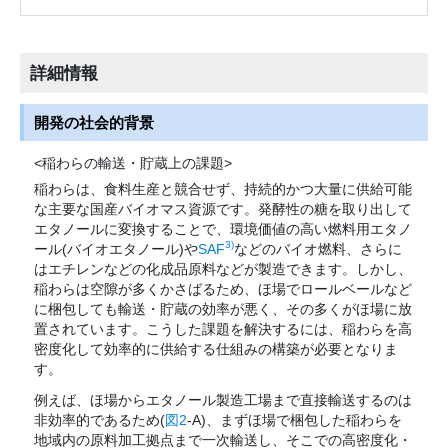
詳細情報
開発の社会的背景
<稲わらの輸送・貯蔵上の課題>
稲わらは、食料生産と競合せず、持続的かつ大量に供給可能
な主要な国産バイオマス資源です。発酵性の糖を取り出して
エタノールに変換することで、環境価値の高い燃料用エタノ
3)
ール(バイオエタノール)や
SAF
などのバイオ燃料、さらに
はエチレンなどの化成品原料などが製造できます。しかし、
稲わらは空隙が多くかさばるため、ほ場でロールベールなど
に梱包しても輸送・貯蔵の効率が悪く、その多くがほ場に放
置されています。こうした課題を解決するには、稲わらを高
密度化して効率的に供給する仕組みの構築が必要となりま
す。
例えば、ほ場からエタノール製造工場まで直接輸送するのは
非効率的であるため(
図2
-A)、まずほ場で梱包した稲わらを
地域内の原料加工拠点まで一次輸送し、そこでの高密度化・