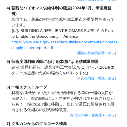
強靱なバイオマス供給体制の確立(2024年3月、米国農務
省)
米国でも、最新の報告書で原料加工拠点の重要性を謳って
います。
参考:BUILDING A RESILIENT BIOMASS SUPPLY -A Plan
to Enable the Bioeconomy in America-
https://www.usda.gov/sites/default/files/documents/biomass-
supply-chain-report.pdf
[開発の社会的背景へ戻る]
低密度原料輸送時における体積による積載量制限
参考:瀬戸利嗣ら、農業食料工学会誌76(1):47∼54,2014(エ
タノール生産のための稲わらのペレット化)
[研究の内容・意義へ戻る]
一軸エクストルーダ
材料を羽根がついた1つの軸が回転する筒の一端の入口か
ら導入し、軸の回転によって材料が押されて粉砕されなが
らもう一端の出口側に移動し、出口で常圧に解放されて排
出される仕組みの湿式粉砕装置。
[研究の内容・意義 図4へ戻る]
グルカンからのグルコース残基