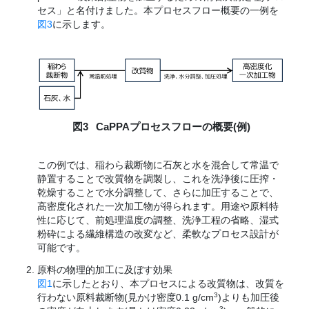
セス」と名付けました。本プロセスフロー概要の一例を
図3
に示します。
図3
CaPPAプロセスフローの概要(例)
この例では、稲わら裁断物に石灰と水を混合して常温で
静置することで改質物を調製し、これを洗浄後に圧搾・
乾燥することで水分調整して、さらに加圧することで、
高密度化された一次加工物が得られます。用途や原料特
性に応じて、前処理温度の調整、洗浄工程の省略、湿式
粉砕による繊維構造の改変など、柔軟なプロセス設計が
可能です。
原料の物理的加工に及ぼす効果
図1
に示したとおり、本プロセスによる改質物は、改質を
3
行わない原料裁断物(見かけ密度0.1 g/cm
)よりも加圧後
3