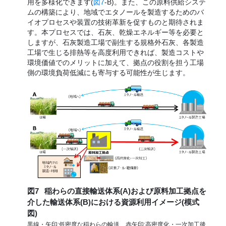
用を多様化できます(
図7
-B)。また、この原料供給システ
ムの構築により、地域でエタノールを製造するためのバ
イオプロセスや装置の技術革新を促すものと期待されま
す。本プロセスでは、石灰、乾燥エネルギー等を必要と
しますが、石灰製造工場で副生する規格外石灰、各製造
工場で生じる排熱等を高度利用できれば、製造コストや
環境価値でのメリットに加えて、拠点の役割を担う工場
側の環境負荷低減にも寄与する可能性が生じます。
図7
稲わらの直接輸送体系(A)および原料加工拠点を
介した輸送体系(B)における資源利用イメージ(模式
図)
黒線・矢印:低密度な稲わらの輸送、赤矢印:高密度化・一次加工後