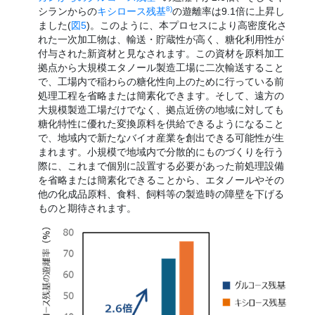
8)
シランからの
キシロース残基
の遊離率は9.1倍に上昇し
ました(
図5
)。このように、本プロセスにより高密度化さ
れた一次加工物は、輸送・貯蔵性が高く、糖化利用性が
付与された新資材と見なされます。この資材を原料加工
拠点から大規模エタノール製造工場に二次輸送すること
で、工場内で稲わらの糖化性向上のために行っている前
処理工程を省略または簡素化できます。そして、遠方の
大規模製造工場だけでなく、拠点近傍の地域に対しても
糖化特性に優れた変換原料を供給できるようになること
で、地域内で新たなバイオ産業を創出できる可能性が生
まれます。小規模で地域内で分散的にものづくりを行う
際に、これまで個別に設置する必要があった前処理設備
を省略または簡素化できることから、エタノールやその
他の化成品原料、食料、飼料等の製造時の障壁を下げる
ものと期待されます。