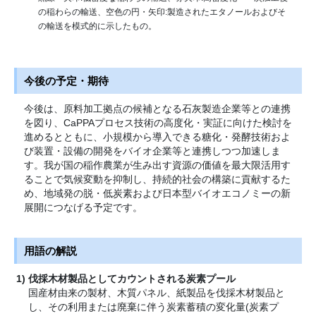
の稲わらの輸送、空色の円・矢印:製造されたエタノールおよびそ
の輸送を模式的に示したもの。
今後の予定・期待
今後は、原料加工拠点の候補となる石灰製造企業等との連携
を図り、CaPPAプロセス技術の高度化・実証に向けた検討を
進めるとともに、小規模から導入できる糖化・発酵技術およ
び装置・設備の開発をバイオ企業等と連携しつつ加速しま
す。我が国の稲作農業が生み出す資源の価値を最大限活用す
ることで気候変動を抑制し、持続的社会の構築に貢献するた
め、地域発の脱・低炭素および日本型バイオエコノミーの新
展開につなげる予定です。
用語の解説
伐採木材製品としてカウントされる炭素プール
国産材由来の製材、木質パネル、紙製品を伐採木材製品と
し、その利用または廃棄に伴う炭素蓄積の変化量(炭素プ