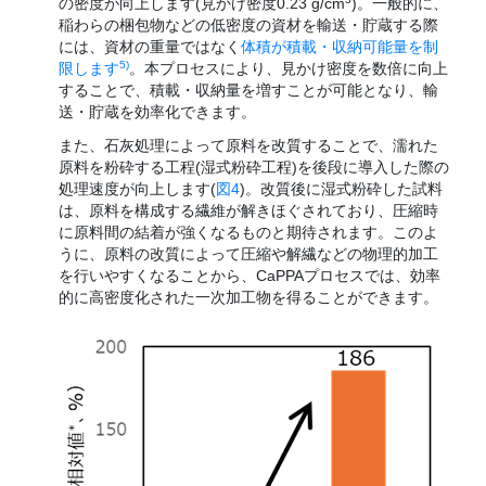
の密度が向上します(見かけ密度0.23 g/cm
)。一般的に、
稲わらの梱包物などの低密度の資材を輸送・貯蔵する際
には、資材の重量ではなく
体積が積載・収納可能量を制
5)
限します
。本プロセスにより、見かけ密度を数倍に向上
することで、積載・収納量を増すことが可能となり、輸
送・貯蔵を効率化できます。
また、石灰処理によって原料を改質することで、濡れた
原料を粉砕する工程(湿式粉砕工程)を後段に導入した際の
処理速度が向上します(
図4
)。改質後に湿式粉砕した試料
は、原料を構成する繊維が解きほぐされており、圧縮時
に原料間の結着が強くなるものと期待されます。このよ
うに、原料の改質によって圧縮や解繊などの物理的加工
を行いやすくなることから、CaPPAプロセスでは、効率
的に高密度化された一次加工物を得ることができます。