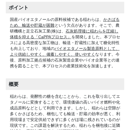
ポイント
国産バイオエタノールの原料候補である稲わらは、
かさばる
ため、輸送や貯蔵が困難
という欠点があります。そこで、農
研機構と足立石灰工業(株)は、
石灰処理後に稲わらを圧縮し
体積を抑える「CaPPAプロセス」
を開発しました。本プロセ
スによる高密度な加工物は、輸送・貯蔵性に加えて糖化特性
も向上しており、地域の
バイオエタノール製造原料として、
より供給しやすく、備蓄しやすく、使いやすく
なります。今
後、原料加工拠点候補の石灰製造企業やバイオ企業等との連
携を図ることで、本プロセスの産業技術化を加速します。
概要
稲わらは、発酵性の糖を含むことから、これを取り出してエ
タノールに変換することで、環境価値の高いバイオ燃料や化
成品原料などとして利用できます。しかし、稲わらは空隙が
多くかさばるため、梱包しても輸送・貯蔵の効率が悪く、利
用現場まで安定供給できずに多くがほ場に残されているのが
現状です。この課題を解決するため、稲わらを梱包後に近隣