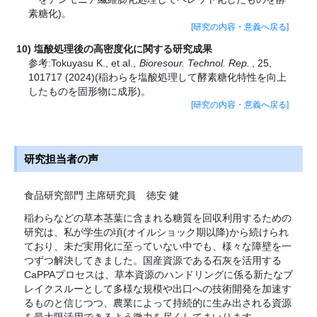
素糖化)。
[研究の内容・意義へ戻る]
塩酸処理後の高密度化に関する研究成果
参考:Tokuyasu K., et al.,
Bioresour. Technol. Rep.
, 25,
101717 (2024)(稲わらを塩酸処理して酵素糖化特性を向上
したものを固形物に成形)。
[研究の内容・意義へ戻る]
研究担当者の声
食品研究部門 主席研究員
徳安 健
稲わらなどの草本茎葉に含まれる糖質を回収利用するための
研究は、私が学生の頃(オイルショック期以降)から続けられ
ており、未だ実用化に至っていない中でも、様々な障壁を一
つずつ解決してきました。国産資源である石灰を活用する
CaPPAプロセスは、草本資源のハンドリングに係る新たなブ
レイクスルーとして多様な規模や出口への技術開発を加速す
るものと信じつつ、農業によって持続的に生み出される資源
を最大限活用できるよう微力を尽くしてまいります。