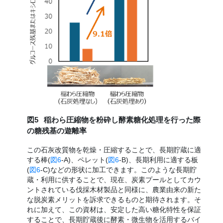
図5
稲わら圧縮物を粉砕し酵素糖化処理を行った際
の糖残基の遊離率
この石灰改質物を乾燥・圧縮することで、長期貯蔵に適
する棒(
図6
-A)、ペレット(
図6
-B)、長期利用に適する板
(
図6
-C)などの形状に加工できます。このような長期貯
蔵・利用に供することで、現在、炭素プールとしてカウ
ントされている伐採木材製品と同様に、農業由来の新た
な脱炭素メリットを訴求できるものと期待されます。そ
れに加えて、この資材は、安定した高い糖化特性を保証
することで、長期貯蔵後に酵素・微生物を活用するバイ