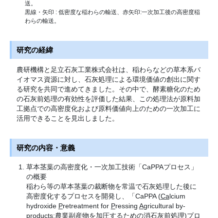
送。
黒線・矢印 : 低密度な稲わらの輸送、赤矢印:一次加工後の高密度稲
わらの輸送。
研究の経緯
農研機構と足立石灰工業株式会社は、稲わらなどの草本系バ
イオマス資源に対し、石灰処理による環境価値の創出に関す
る研究を共同で進めてきました。その中で、酵素糖化のため
の石灰前処理の有効性を評価した結果、この処理法が原料加
工拠点での高密度化および原料価値向上のための一次加工に
活用できることを見出しました。
研究の内容・意義
草本茎葉の高密度化・一次加工技術「CaPPAプロセス」
の概要
稲わら等の草本茎葉の裁断物を常温で石灰処理した後に
高密度化するプロセスを開発し、「CaPPA (
Ca
lcium
hydroxide
P
retreatment for
P
ressing
A
gricultural by-
products:農業副産物を加圧するための消石灰前処理)プロ