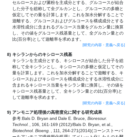
セルロースおよび澱粉を主成分とする、グルコースが結合
した分子を総称して全グルカンとし、グルコースの多糖と
仮定してその量を計算します。これを加水分解することで
遊離する、グルコースおよびグルコースを構成成分とする
水溶性成分に含まれるグルコース当量をグルカン量に換算
し、その値をグルコース残基量として、全グルカン量との
比(百分率)として遊離率を求めます。
[研究の内容・意義へ戻る]
キシランからのキシロース残基
キシランを主成分とする、キシロースが結合した分子を総
称して全キシランとし、キシロースの多糖と仮定してその
量を計算します。これを加水分解することで遊離する、キ
シロースおよびキシロースを構成成分とする水溶性成分に
含まれるキシロース当量をキシラン量に換算し、その値を
キシロース残基量として、全キシラン量との比(百分率)と
して遊離率を求めます。
[研究の内容・意義へ戻る]
アンモニア処理後の高密度化に関する研究成果
参考:Bals D. Bryan and Dale E. Bruce,
Bioresour.
Technol.
, 106, 161-169 (2012)/Bals D. Bryan, et al.,
Biotechnol. Bioeng.
, 111, 264-271(2014)(コーンストーバ
ーをアンモニア繊維膨化処理してペレット化したものを酵