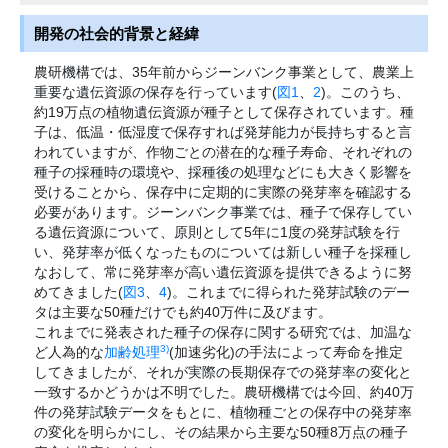
開発の社会的背景と経緯
農研機構では、35年前からジーンバンク事業として、農業上
重要な遺伝資源の保存を行っています(
図1
、
2
)。このうち、
約19万点の植物遺伝資源が種子として保存されています。種
子は、低温・低湿度で保存すれば発芽能力が長持ちすると言
われていますが、作物ごとの潜在的な種子寿命、それぞれの
種子の採種時の環境や、採種後の処理などにも大きく影響を
受けることから、保存中に定期的に実際の発芽率を確認する
必要があります。ジーンバンク事業では、種子で保存してい
る遺伝資源について、原則として5年に1度の発芽試験を行
い、発芽率が低くなったものについては新しい種子を採種し
なおして、常に発芽率が高い遺伝資源を提供できるように努
めてきました(
図3
、
4
)。これまでに得られた発芽試験のデー
タは主要な50種だけでも約40万件に及びます。
これまでに発表された種子の保存に関する研究では、加温な
3)
ど人為的な
加齢処理
(加速劣化)の手法によって寿命を推定
してきましたが、それが実際の長期保存での発芽率の変化と
一致するかどうかは不明でした。農研機構では今回、約40万
件の発芽試験データをもとに、植物種ごとの保存中の発芽率
の変化を明らかにし、その結果から主要な50種8万点の種子