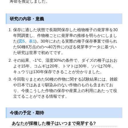
寿命を推定しました。
研究の内容・意義
保存に適した状態で長期間保存した植物種子の発芽率を30
年間調査し、作物種ごとに発芽率の推移を明らかにしまし
た(
図5
、
表1
)。30年にわたる実際の種子保存事業で得られ
た50種8万点ののべ40万件にのぼる発芽率データに基づい
た研究は世界で初めてです。
その結果、-1
°
C、湿度30%の条件で、ダイズの種子はおお
よそ15年、コムギは20年、トマトは30年、ソバは70年、
キュウリは130年保存できることが分かりました。
今回取りまとめた50種の作物に関する試験結果には、雑穀
や日本ではあまり馴染みのない作物のものも含まれてお
り、今後こうした作物の保存や産業上の利用にあたって役
立てることができる情報です。
今後の予定・期待
あなたが採種した種子はいつまで発芽する?