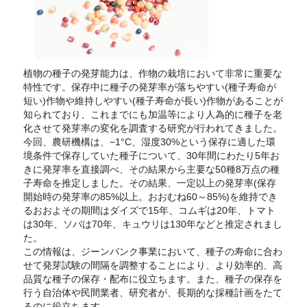
植物の種子の発芽能力は、作物の栽培において非常に重要な
特性です。保存中に種子の発芽率が落ちやすい(種子寿命が
短い)作物や維持しやすい(種子寿命が長い)作物があることが
知られており、これまでにも加温等により人為的に種子を老
化させて発芽率の変化を調査する研究が行われてきました。
今回、農研機構は、−1
°
C、湿度30%という保存に適した環
境条件で保存していた種子について、30年間にわたり5年お
きに発芽率を直接調べ、その結果から主要な50種8万点の種
子寿命を推定しました。その結果、一定以上の発芽率(保存
開始時の発芽率の85%以上。おおむね60～85%)を維持でき
るおおよその期間はダイズで15年、コムギは20年、トマト
は30年、ソバは70年、キュウリは130年などと推定されまし
た。
この情報は、ジーンバンク事業において、種子の寿命に合わ
せて発芽試験の間隔を調整することにより、より効率的、高
品質な種子の保存・配布に役立ちます。また、種子の保存を
行う自治体や民間業者、研究者が、長期的な採種計画をたて
るのに役立ちます。