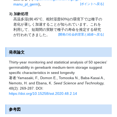
manu_pl_germ
)。
[ポイントへ戻る]
加齢処理
高温多湿(例:45
°
C、相対湿度60%)の環境下では種子の
老化が著しく加速することが知られています。これを
利用して、短期間の実験で種子の寿命を推定する研究
が行われてきました。
[開発の社会的背景と経緯へ戻る]
発表論文
Thirty-year monitoring and statistical analysis of 50 species’
germinability in genebank medium-term storage suggest
specific characteristics in seed longevity
著者:Yamasaki, F., Domon E., Tomooka N., Baba-Kasai A.,
Nemoto, H. and Ebana, K.
Seed Science and Technology,
48(2): 269-287. DOI:
https://doi.org/10.15258/sst.2020.48.2.14
参考図