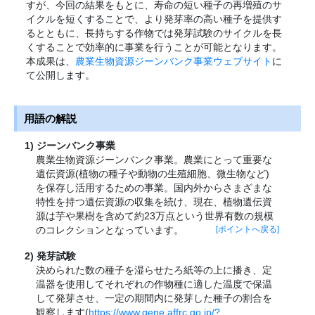
すが、今回の結果をもとに、寿命の短い種子の再増殖のサ
イクルを短くすることで、より発芽率の高い種子を提供す
るとともに、長持ちする作物では発芽試験のサイクルを長
くすることで効率的に事業を行うことが可能となります。
本成果は、
農業生物資源ジーンバンク事業ウェブサイト
に
て公開します。
用語の解説
ジーンバンク事業
農業生物資源ジーンバンク事業。農業にとって重要な
遺伝資源(植物の種子や動物の生殖細胞、微生物など)
を保存し活用するための事業。国内外からさまざまな
特性を持つ遺伝資源の収集を続け、現在、植物遺伝資
源は芋や果樹を含めて約23万点という世界有数の規模
のコレクションとなっています。
[ポイントへ戻る]
発芽試験
決められた数の種子を湿らせたろ紙等の上に播き、定
温器を使用してそれぞれの作物種に適した温度で保温
して発芽させ、一定の期間内に発芽した種子の割合を
観察します(
https://www.gene.affrc.go.jp/?