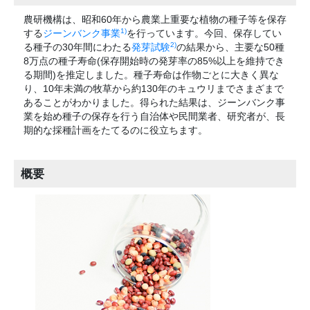
農研機構は、昭和60年から農業上重要な植物の種子等を保存
1)
する
ジーンバンク事業
を行っています。今回、保存してい
2)
る種子の30年間にわたる
発芽試験
の結果から、主要な50種
8万点の種子寿命(保存開始時の発芽率の85%以上を維持でき
る期間)を推定しました。種子寿命は作物ごとに大きく異な
り、10年未満の牧草から約130年のキュウリまでさまざまで
あることがわかりました。得られた結果は、ジーンバンク事
業を始め種子の保存を行う自治体や民間業者、研究者が、長
期的な採種計画をたてるのに役立ちます。
概要