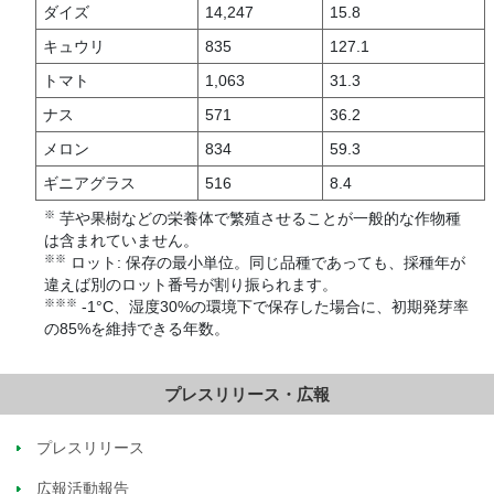
ダイズ
14,247
15.8
キュウリ
835
127.1
トマト
1,063
31.3
ナス
571
36.2
メロン
834
59.3
ギニアグラス
516
8.4
※
芋や果樹などの栄養体で繁殖させることが一般的な作物種
は含まれていません。
※※
ロット: 保存の最小単位。同じ品種であっても、採種年が
違えば別のロット番号が割り振られます。
※※※
-1
°
C、湿度30%の環境下で保存した場合に、初期発芽率
の85%を維持できる年数。
プレスリリース・広報
プレスリリース
広報活動報告