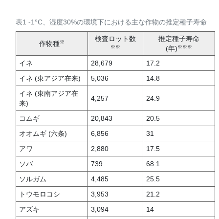
表1 -1
°
C、湿度30%の環境下における主な作物の推定種子寿命
検査ロット数
推定種子寿命
※
作物種
※※
※※※
(年)
イネ
28,679
17.2
イネ (東アジア在来)
5,036
14.8
イネ (東南アジア在
4,257
24.9
来)
コムギ
20,843
20.5
オオムギ (六条)
6,856
31
アワ
2,880
17.5
ソバ
739
68.1
ソルガム
4,485
25.5
トウモロコシ
3,953
21.2
アズキ
3,094
14