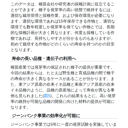
このデータは、種苗会社や研究者の採種計画に役立てるこ
とができます。種子を発芽率の高い状態で維持するには、
適切な栽培管理と採種作業、および保存環境が必要になり
ます。適切な環境であれば15年保存できる作物と、適切な
環境でも数年程度しか発芽率を保てない作物とでは、長期
的な採種計画が大きく異なります。何度も採種している作
物であれば、長持ちしやすさが分かるものもありますが、
初めて栽培する作物がどのくらいの寿命を持つのかの目安
となります。
寿命の長い品種・遺伝子の利用へ
種苗産業では発芽率の保証された種子の提供が重要です。
今回の結果からは、たとえば野生種と育成品種の間で種子
の寿命が大きく異なるケースがあることが分かります。ま
た、東アジア原産の在来イネ品種と東南アジア原産の在来
イネ品種のように、品種の原産地によって寿命が異なる事
例も見られました(
図5
)。これらの結果をもとに、高い発芽
率の維持が可能な品種の開発に向けた材料の提供が可能に
なります。
ジーンバンク事業の効率化が可能に
ジーンバンク事業では5年に一度の発芽試験を実施していま