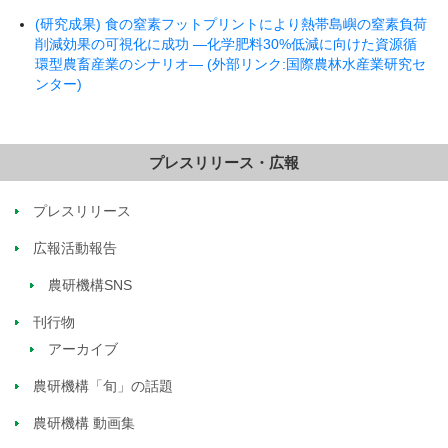
(研究成果) 食の窒素フットプリントにより熱帯島嶼の窒素負荷
削減効果の可視化に成功 ―化学肥料30%低減に向けた資源循
環型農畜産業のシナリオ― (外部リンク:国際農林水産業研究セ
ンター)
プレスリリース・広報
プレスリリース
広報活動報告
農研機構SNS
刊行物
アーカイブ
農研機構「旬」の話題
農研機構 動画集