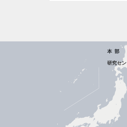
本部
研究セン