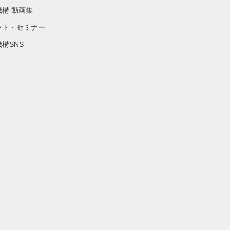
機構 動画集
ント・セミナー
構SNS