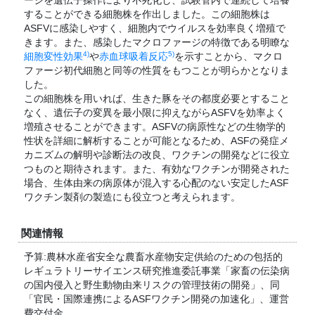
ージを遺伝子操作により不死化し、試験管内で連続して培養
することができる細胞株を作出しました。この細胞株は
ASFVに感染しやすく、細胞内でウイルスを効率良く増殖で
きます。また、感染したマクロファージの特徴である明瞭な
4)
5)
細胞変性効果
や
赤血球吸着反応
を示すことから、マクロ
ファージ初代細胞と同等の性質をもつことが明らかとなりま
した。
この細胞株を用いれば、生きた豚をその都度必要とすること
なく、遺伝子の変異を最小限に抑えながらASFVを効率よく
増殖させることができます。ASFVの病原性などの生物学的
性状を詳細に解析することが可能となるため、ASFの発症メ
カニズムの解明や診断法の改良、ワクチンの開発などに役立
つものと期待されます。また、有効なワクチンが開発された
場合、生体由来の病原体が混入する心配のない安定したASF
ワクチン製剤の製造にも役立つと考えられます。
関連情報
予算:農林水産省安全な農畜水産物安定供給のための包括的
レギュラトリーサイエンス研究推進委託事業「家畜の伝染病
の国内侵入と野生動物由来リスクの管理技術の開発」、同
「官民・国際連携によるASFワクチン開発の加速化」、運営
費交付金