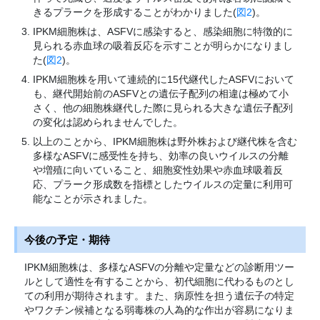
きるプラークを形成することがわかりました(
図2
)。
IPKM細胞株は、ASFVに感染すると、感染細胞に特徴的に
見られる赤血球の吸着反応を示すことが明らかになりまし
た(
図2
)。
IPKM細胞株を用いて連続的に15代継代したASFVにおいて
も、継代開始前のASFVとの遺伝子配列の相違は極めて小
さく、他の細胞株継代した際に見られる大きな遺伝子配列
の変化は認められませんでした。
以上のことから、IPKM細胞株は野外株および継代株を含む
多様なASFVに感受性を持ち、効率の良いウイルスの分離
や増殖に向いていること、細胞変性効果や赤血球吸着反
応、プラーク形成数を指標としたウイルスの定量に利用可
能なことが示されました。
今後の予定・期待
IPKM細胞株は、多様なASFVの分離や定量などの診断用ツー
ルとして適性を有することから、初代細胞に代わるものとし
ての利用が期待されます。また、病原性を担う遺伝子の特定
やワクチン候補となる弱毒株の人為的な作出が容易になりま