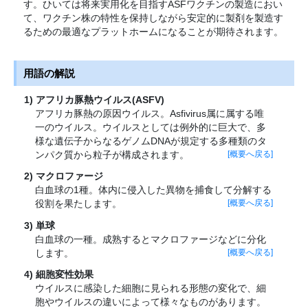
す。ひいては将来実用化を目指すASFワクチンの製造におい
て、ワクチン株の特性を保持しながら安定的に製剤を製造す
るための最適なプラットホームになることが期待されます。
用語の解説
アフリカ豚熱ウイルス(ASFV)
アフリカ豚熱の原因ウイルス。Asfivirus属に属する唯
一のウイルス。ウイルスとしては例外的に巨大で、多
様な遺伝子からなるゲノムDNAが規定する多種類のタ
ンパク質から粒子が構成されます。
[概要へ戻る]
マクロファージ
白血球の1種。体内に侵入した異物を捕食して分解する
役割を果たします。
[概要へ戻る]
単球
白血球の一種。成熟するとマクロファージなどに分化
します。
[概要へ戻る]
細胞変性効果
ウイルスに感染した細胞に見られる形態の変化で、細
胞やウイルスの違いによって様々なものがあります。