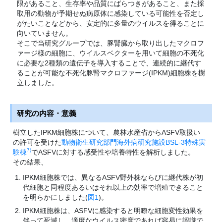
限があること、生存率や品質にばらつきがあること、また採
取用の動物が予期せぬ病原体に感染している可能性を否定し
がたいことなどから、安定的に多量のウイルスを得ることに
向いていません。
そこで当研究グループでは、豚腎臓から取り出したマクロフ
ァージ様の細胞に、ウイルスベクターを用いて細胞の不死化
に必要な2種類の遺伝子を導入することで、連続的に継代す
ることが可能な不死化豚腎マクロファージ(IPKM)細胞株を樹
立しました。
研究の内容・意義
樹立したIPKM細胞株について、農林水産省からASFV取扱い
の許可を受けた
動物衛生研究部門海外病研究施設BSL-3特殊実
7)
験棟
でASFVに対する感受性や培養特性を解析しました。
その結果、
IPKM細胞株では、異なるASFV野外株ならびに継代株が初
代細胞と同程度あるいはそれ以上の効率で増殖できること
を明らかにしました(
図1
)。
IPKM細胞株は、ASFVに感染すると明瞭な細胞変性効果を
伴って死滅し、適度なウイルス密度であれば容易に認識で