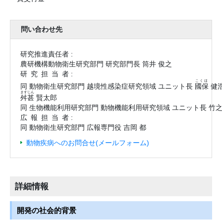
問い合わせ先
研究推進責任者 :
農研機構動物衛生研究部門 研究部門長 筒井 俊之
研究担当
者 :
こくほ
同 動物衛生研究部門 越境性感染症研究領域 ユニット長
國保
健
ますじん
舛甚
賢太郎
同 生物機能利用研究部門 動物機能利用研究領域 ユニット長 竹之
広報担当
者 :
同 動物衛生研究部門 広報専門役 吉岡 都
動物疾病へのお問合せ(メールフォーム)
詳細情報
開発の社会的背景