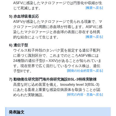
ASFVに感染したマクロファージでは円形化や収縮が生
じて死滅します。
[概要へ戻る]
赤血球吸着反応
ASFVが感染したマクロファージで見られる現象で、マ
クロファージの周囲に赤血球が付着します。ASFVに感
染したマクロファージと赤血球の表面に存在する特異
的な結合によって生じます。
[概要へ戻る]
遺伝子型
ウイルス粒子外殻のタンパク質を規定する遺伝子配列
に基づく識別区分で、これまでのところASFV株には
24種類の遺伝子型(I～XXIV)があることが知られていま
す。現在世界で広く流行しているウイルス株は、遺伝
子型IIです。
[開発の社会的背景へ戻る]
動物衛生研究部門海外病研究施設BSL-3特殊実験棟
高度な封じ込め装置を備え、biosafety level 3(BSL-3)
にあたる畜産上重要な感染症病原体を取扱うことが認
められた実験施設。
[研究の内容・意義へ戻る]
発表論文