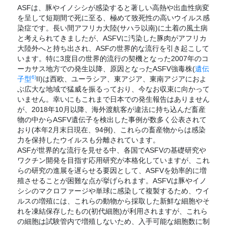
ASFは、豚やイノシシが感染すると著しい高熱や出血性病変
を呈して短期間で死に至る、極めて致死性の高いウイルス感
染症です。長い間アフリカ大陸(サハラ以南)に土着の風土病
と考えられてきましたが、ASFVに汚染した豚肉がアフリカ
大陸外へと持ち出され、ASFの世界的な流行を引き起こして
います。特に3度目の世界的流行の契機となった2007年のコ
ーカサス地方での発生以降、原因となったASFV強毒株(
遺伝
6)
子型
II)は西欧、ユーラシア、東アジア、東南アジアにおよ
ぶ広大な地域で猛威を振るっており、今なお収束に向かって
いません。幸いにもこれまで日本での発生報告はありません
が、2018年10月以降、海外渡航客が違法に持ち込んだ畜産
物の中からASFV遺伝子を検出した事例が数多く公表されて
おり(本年2月末日現在、94例)、これらの畜産物からは感染
力を保持したウイルスも分離されています。
ASFが世界的な流行を見せる中、各国でASFVの基礎研究や
ワクチン開発を目指す応用研究が本格化していますが、これ
らの研究の進展を遅らせる要因として、ASFVを効率的に増
殖させることが困難な点が挙げられます。ASFVは豚やイノ
シシのマクロファージや単球に感染して複製するため、ウイ
ルスの増殖には、これらの動物から採取した新鮮な細胞やそ
れを凍結保存したもの(初代細胞)が利用されますが、これら
の細胞は試験管内で増殖しないため、入手可能な細胞数に制