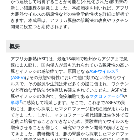
かつ連続して培養することが可能な(不死化された)豚由来の
新しい細胞株を開発しました。本細胞株を用いれば、アフリ
カ豚熱ウイルスの病原性などの生物学的性状を詳細に解析で
きます。本成果は、アフリカ豚熱の診断法の改良やワクチン
開発に役立つと期待されます。
概要
アフリカ豚熱(ASF)は、最近15年間で欧州からアジアまで急
速にまん延し、国内侵入が最も恐れられている致死性の高い
1)
豚とイノシシの感染症です。原因となる
ASFウイルス
(ASFV)
はその形態や特性において他に類のない特殊なウイ
ルスで、その起源や生態は未だ多くの謎に包まれ、ワクチン
など有効な予防法や治療法も確立されていません。ASFVは
2)
豚やイノシシの体内で、免疫細胞である
マクロファージ
や
3)
単球
に感染して増殖します。そこで、これまでASFVの実
験には、豚から採取したマクロファージ初代細胞が用いられ
てきました。しかし、マクロファージ初代細胞は生体外で安
定的に培養することができないため、実験室内でウイルスを
増殖させることが難しく、研究やワクチン開発の妨げとなっ
てきました。農研機構は、豚の腎臓から採取したマクロファ