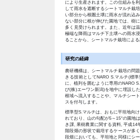
により生産されます。この仕組みを
して雨水を遮断するシートマルチ栽
い部分から根圏土壌に雨水が流れ込
ない部分に根が伸びた園地では、樹
多く見受けられます。また、近年は
極端な降雨はマルチ下土壌への雨水
ることから、シートマルチ栽培による
研究の経緯
農研機構は、シートマルチ栽培の問
きる技術としてNARO S.マルチ(標
に、植列を囲むように専用のNARO S.
び(株)エーワン新潟)を地中に埋設
根域へ流入することや、マルチシー
スを付与します。
標準型S.マルチは、おもに平坦地向
れており、山の勾配が5～15
°
の園地は
き課, 果樹農業に関する資料, 平成
階段畑の形状で栽培するケースが多
段畑においても、平坦地と同様にシ