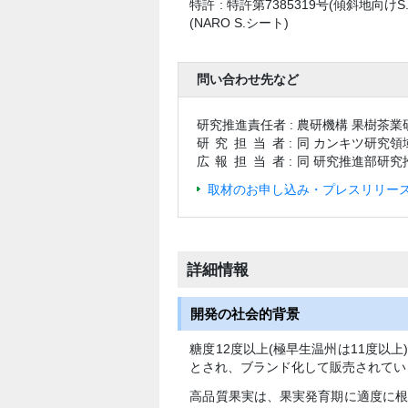
特許 : 特許第7385319号(傾斜地向け
(NARO S.シート)
問い合わせ先など
研究推進責任者 :
農研機構 果樹茶業
研究担当
者 :
同 カンキツ研究領
広報担当
者 :
同 研究推進部研究
取材のお申し込み・プレスリリース
詳細情報
開発の社会的背景
糖度12度以上(極早生温州は11度以
とされ、ブランド化して販売されてい
高品質果実は、果実発育期に適度に