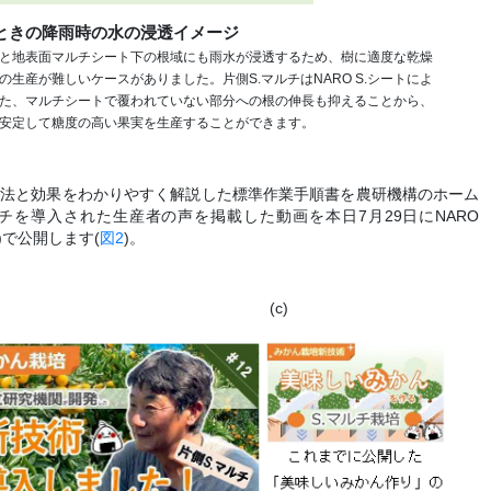
たときの降雨時の水の浸透イメージ
と地表面マルチシート下の根域にも雨水が浸透するため、樹に適度な乾燥
生産が難しいケースがありました。片側S.マルチはNARO S.シートによ
た、マルチシートで覆われていない部分への根の伸長も抑えることから、
安定して糖度の高い果実を生産することができます。
方法と効果をわかりやすく解説した標準作業手順書を農研機構のホーム
チを導入された生産者の声を掲載した動画を本日7月29日にNARO
ル)で公開します(
図2
)。
(c)