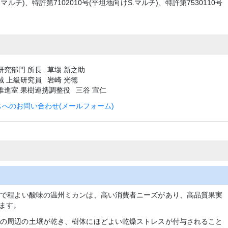
S.マルチ)、特許第7102010号(平坦地向けS.マルチ)、特許第7530110号
研究部門 所長
草塲 新之助
域 上級研究員
岩崎 光徳
推進室
果樹連携調整役
三谷 宣仁
へのお問い合わせ(メールフォーム)
上)で程よい酸味の温州ミカンは、高い消費者ニーズがあり、高品質果実
ます。
根の周辺の土壌が乾き、樹体にほどよい乾燥ストレスが付与されること