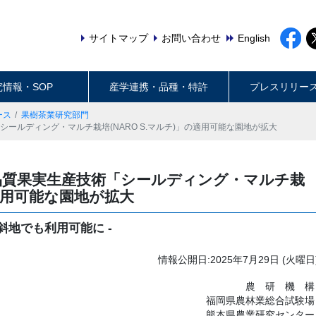
サイトマップ
お問い合わせ
English
究情報・SOP
産学連携・品種・特許
プレスリリー
ース
果樹茶業研究部門
シールディング・マルチ栽培(NARO S.マルチ)」の適用可能な園地が拡大
高品質果実生産技術「シールディング・マルチ栽
の適用可能な園地が拡大
斜地でも利用可能に -
情報公開日:2025年7月29日 (火曜日
農研機
構
福岡県農林業総合試験場
熊本県農業研究センター