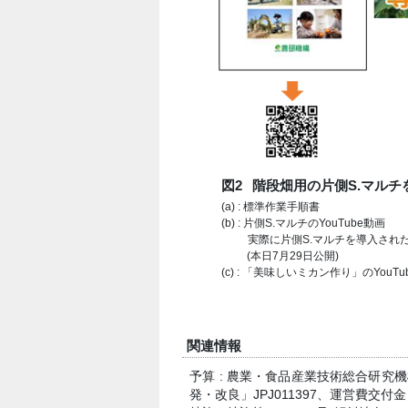
図2
階段畑用の片側S.マルチ
(a) : 標準作業手順書
(b) : 片側S.マルチのYouTube動画
実際に片側S.マルチを導入され
(本日7月29日公開)
(c) : 「美味しいミカン作り」のYouT
関連情報
予算 : 農業・食品産業技術総合研
発・改良」JPJ011397、運営費交付金