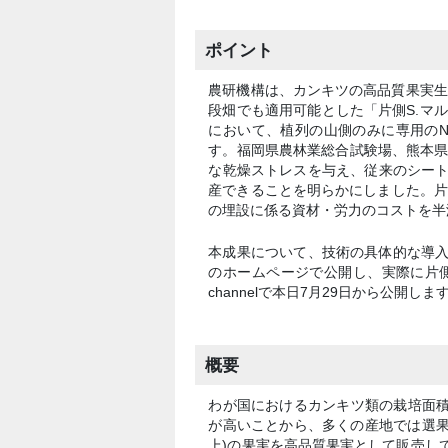
ポイント
農研機構は、カンキツの高品質果実生産
段畑でも適用可能とした「片側S.マ
において、植列の山側のみに専用のN
す。福岡県農林業総合試験場、熊本県
な乾燥ストレスを与え、従来のシート
産できることを明らかにしました。片側S
の埋設に係る資材・労力のコストを半
本成果について、技術の具体的な導入
のホームページで公開し、実際に片側S
channelで本日7月29日から公開しま
概要
わが国におけるカンキツ類の栽培面
が高いことから、多くの産地では選果
上)の果実を高品質果実として販売し