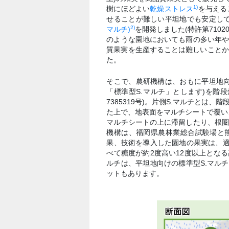
1)
樹にほどよい
乾燥ストレス
を与える
せることが難しい平坦地でも安定し
2)
マルチ)
を開発しました(特許第710
のような園地においても雨の多い年
質果実を生産することは難しいことから
た。
そこで、農研機構は、おもに平坦地向け
「標準型S.マルチ」とします)を階
7385319号)。片側S.マルチとは
た上で、地表面をマルチシートで覆い
マルチシートの上に滞留したり、根
機構は、福岡県農林業総合試験場と
果、技術を導入した園地の果実は、
べて糖度が約2度高い12度以上とな
ルチは、平坦地向けの標準型S.マルチ
ットもあります。