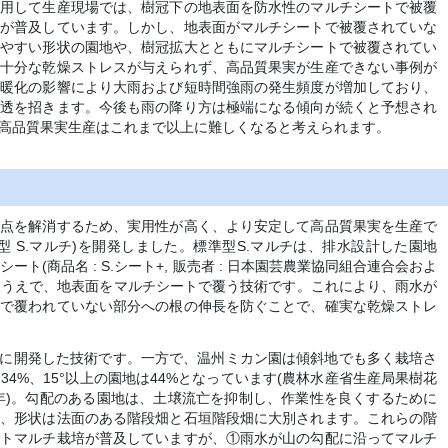
利用して生産現場では、樹冠下の地表面を防水性のマルチシートで被覆
培が普及しています。しかし、地表面がマルチシートで被覆されていな
みやすい形状の園地や、樹冠拡大とともにマルチシートで被覆されてい
に十分な乾燥ストレスが与えられず、高品質果実が生産できない事例が
温暖化の影響により大雨および短時間強雨の発生頻度が増加しており、
浸透を招きます。今後も雨の降り方は極端になる傾向が続くと予想され
高品質果実生産はこれまで以上に難しくなると考えられます。
題点を解消するため、実用性が高く、より安定して高品質果実を生産で
準型 S.マルチ)を開発しました。標準型S.マルチは、排水設計した園地
シート(商品名 : S.シート+, 販売者 : 日本園芸農業協同組合連合会およ
したうえで、地表面をマルチシートで覆う技術です。これにより、雨水が
トで覆われていない部分への根の伸長を防ぐことで、確実な乾燥ストレ
けに開発した技術です。一方で、温州ミカン園は傾斜地でも多く栽培さ
34%、15
°
以上の園地は44%となっています(農林水産省生産局果樹花
14年)。勾配のある園地は、土壌流亡を抑制し、作業性を良くするために
く、形状は法面のある階段畑と石垣階段畑に大別されます。これらの階
ートマルチ栽培が普及していますが、①雨水が山の勾配に沿ってマルチ