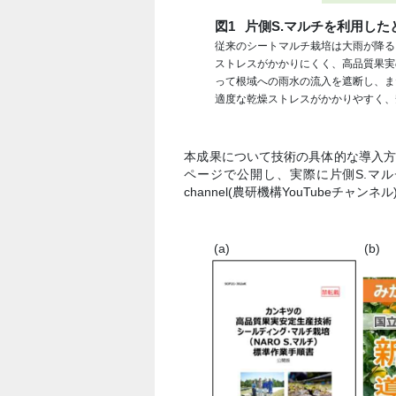
図1
片側S.マルチを利用し
従来のシートマルチ栽培は大雨が降る
ストレスがかかりにくく、高品質果実の
って根域への雨水の流入を遮断し、ま
適度な乾燥ストレスがかかりやすく、
本成果について技術の具体的な導入
ページで公開し、実際に片側S.マル
channel(農研機構YouTubeチャンネ
(a)
(b)