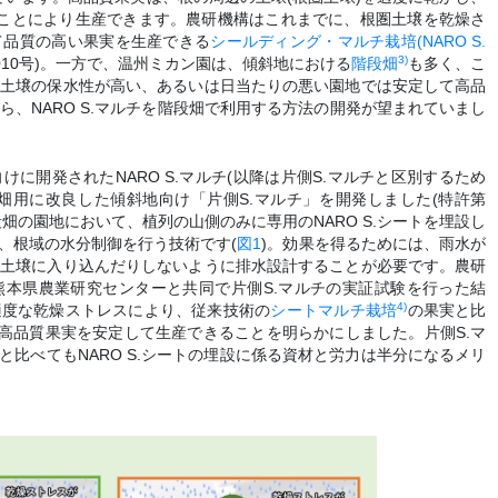
ことにより生産できます。農研機構はこれまでに、根圏土壌を乾燥さ
て品質の高い果実を生産できる
シールディング・マルチ栽培(NARO S.
3)
2010号)。一方で、温州ミカン園は、傾斜地における
階段畑
も多く、こ
や土壌の保水性が高い、あるいは日当たりの悪い園地では安定して高品
、NARO S.マルチを階段畑で利用する方法の開発が望まれていまし
に開発されたNARO S.マルチ(以降は片側S.マルチと区別するため
段畑用に改良した傾斜地向け「片側S.マルチ」を開発しました(特許第
、階段畑の園地において、植列の山側のみに専用のNARO S.シートを埋設し
、根域の水分制御を行う技術です(
図1
)。効果を得るためには、雨水が
圏土壌に入り込んだりしないように排水設計することが必要です。農研
熊本県農業研究センターと共同で片側S.マルチの実証試験を行った結
4)
適度な乾燥ストレスにより、従来技術の
シートマルチ栽培
の果実と比
る高品質果実を安定して生産できることを明らかにしました。片側S.マ
と比べてもNARO S.シートの埋設に係る資材と労力は半分になるメリ