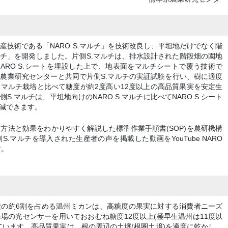
技術である「NARO S.マルチ」を技術改良し、平坦地だけでなく階
ルチ」を開発しました。片側S.マルチは、排水設計された階段畑の園地
ARO S.シートを埋設した上で、地表面をマルチシートで覆う技術で
農業研究センターと共同で片側S.マルチの実証試験を行い、樹に適度
マルチ栽培と比べて糖度が約2度高い12度以上の高品質果実を安定生
.マルチは、平坦地向けのNARO S.マルチに比べてNARO S.シート
減できます。
方法と効果をわかりやすく解説した標準作業手順書(SOP)を農研機構
.マルチを導入された生産者の声を掲載した動画をYouTube NARO
す。
積の約6割を占める温州ミカンは、高糖度の果実に対する消費者ニーズ
場の光センサーを用いておおむね糖度12度以上(極早生温州は11度以
ています。高品質果実は、根の周辺の土壌(根圏土壌)を適度に乾かし、