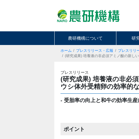
農研機構について
研
ホーム
プレスリリース・広報
プレスリリ
(研究成果) 培養液の非必須アミノ酸の新
プレスリリース
(研究成果) 培養液の非
ウシ体外受精卵の効率的
- 受胎率の向上と和牛の効率生産に
ポイント