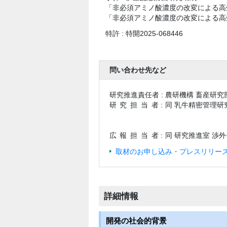
「非必須アミノ酸濃度の改変による高
「非必須アミノ酸濃度の改変による高受
特許 : 特開2025-068446
問い合わせ先など
研究推進責任者 :
農研機構 畜産研究
研究担当
者 :
同 乳牛精密管理研
広報担当
者 :
同 研究推進室 渉
取材のお申し込み・プレスリリース
詳細情報
開発の社会的背景