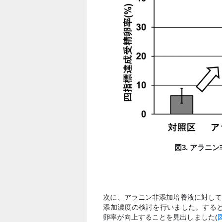
図3. アラ
次に、アラニン非添加培養液に対し
添加濃度の検討を行いました。するとセ
卵率が向上することを見出しました(