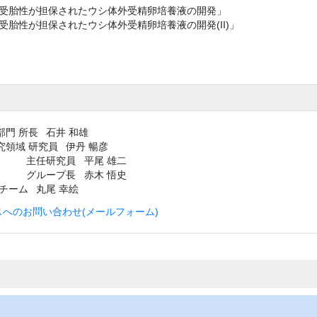
受胎性が担保されたウシ体外受精卵培養液の開発」
胎性が担保されたウシ体外受精卵培養液の開発(II)」
部門 所長
石井 和雄
究領域 研究員
伊丹 暢彦
主任研究員
平尾 雄二
グループ長
赤木 悟史
外チーム
丸尾 幸絵
へのお問い合わせ(メールフォーム)