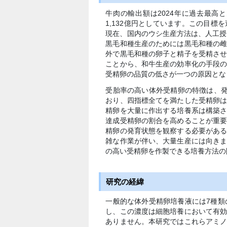
牛肉の輸出額は2024年に過去最高と
1,132億円としています。この目
現在、国内のウシ生産方法は、人工授
黒毛和種生産のためには黒毛和種の
外で黒毛和種の卵子と精子を受精さ
ことから、和牛生産の効率化の手段
受精卵の品質の低さが一つの原因とな
受胎率の高い体外受精卵の特徴は、
おり、四指標全てを満たした受精卵は
精卵を大量に作出する培養系は構築
達成受精卵の割合を高めることが重
精卵の発育状態を観察する必要があ
雑な作業が伴い、大量生産には向き
の高い受精卵を作製できる培養方法の
研究の経緯
一般的な体外受精卵培養液には7種類の
し、この濃度は細胞培養において有
ありません。本研究ではこれらアミ