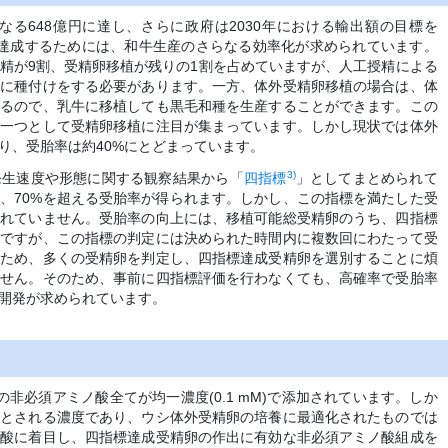
なる648億円に達し、さらに政府は2030年における輸出額の目標を
標を達成するためには、和牛生産のさらなる効率化が求められています。
精が9割、受精卵移植が残りの1割を占めていますが、人工授精による
雌に種付けをする必要があります。一方、体外受精卵移植の場合は、体
せるので、乳牛に移植しても黒毛和種を生産することができます。この
の一つとして受精卵移植に注目が集まっています。しかし現状では体外
り、受胎率は約40%にとどまっています。
3)
発生速度や形態に関する観察結果から「
四指標
」としてまとめられて
、70%を超える受胎率が得られます。しかし、この指標を満たした受
されていません。受胎率の向上には、移植可能総受精卵のうち、四指標
要ですが、この指標の判定には決められた時間内に複数回にわたって受
るため、多くの受精卵を判定し、四指標達成受精卵を選別することに煩
ません。そのため、事前に四指標評価を行わなくても、高確率で受胎率
開発が求められています。
非必須アミノ酸全てが均一濃度(0.1 mM)で添加されています。しか
効とされる濃度であり、ウシ体外受精卵の培養に最適化されたものでは
ノ酸に着目し、四指標達成受精卵の作出に有効な非必須アミノ酸組成を