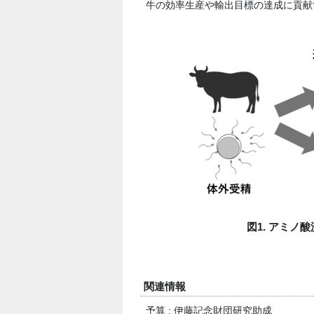
牛の効率生産や輸出目標の達成に貢献
図1. アミ
関連情報
予算 : 伊藤記念財団研究助成