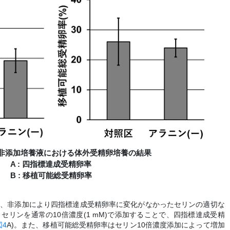
ニン非添加培養液における体外受精卵培養の結果
A : 四指標達成受精卵率
B : 移植可能総受精卵率
て、非添加により四指標達成受精卵率に変化がなかったセリンの適切な
リンを通常の10倍濃度(1 mM)で添加することで、四指標達成受精
図4
A)。また、移植可能総受精卵率はセリン10倍濃度添加によって増加