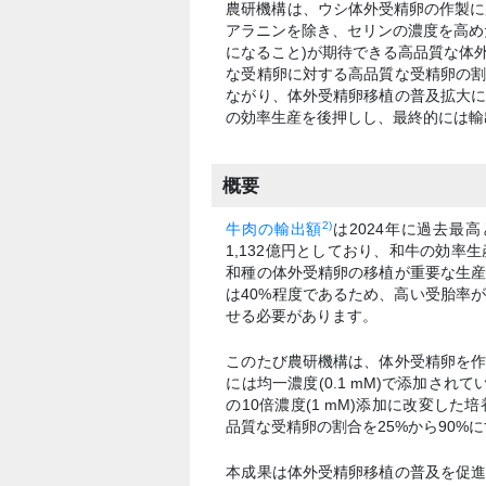
農研機構は、ウシ体外受精卵の作製に
アラニンを除き、セリンの濃度を高め
になること)が期待できる高品質な体
な受精卵に対する高品質な受精卵の割
ながり、体外受精卵移植の普及拡大
の効率生産を後押しし、最終的には輸
概要
2)
牛肉の輸出額
は2024年に過去最
1,132億円としており、和牛の効
和種の体外受精卵の移植が重要な生
は40%程度であるため、高い受胎率
せる必要があります。
このたび農研機構は、体外受精卵を
には均一濃度(0.1 mM)で添加さ
の10倍濃度(1 mM)添加に改変し
品質な受精卵の割合を25%から90%
本成果は体外受精卵移植の普及を促