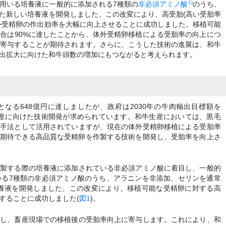
1)
用いる培養液に一般的に添加される7種類の
非必須アミノ酸
のうち、
た新しい培養液を開発しました。この改変により、高受胎(高い受胎率
外受精卵の作出効率を大幅に向上させることに成功しました。移植可能
合は90%に達したことから、体外受精卵移植による受胎率の向上につ
に寄与することが期待されます。さらに、こうした技術の進展は、和牛
出拡大に向けた和牛頭数の増加にもつながると考えられます。
高となる648億円に達しましたが、政府は2030年の牛肉輸出目標額を
率生産に向けた技術開発が求められています。和牛生産においては、黒毛
産手法として活用されていますが、現在の体外受精卵移植による受胎率
が期待できる高品質な受精卵を作製する技術を開発し、受胎率を向上さ
作製する際の培養液に添加されている非必須アミノ酸に着目し、一般的
れている7種類の非必須アミノ酸のうち、アラニンを非添加、セリンを通常
た培養液を開発しました。この改変により、移植可能な受精卵に対する高
にすることに成功しました(
図1
)。
進し、畜産現場での移植後の受胎率向上に寄与します。これにより、和