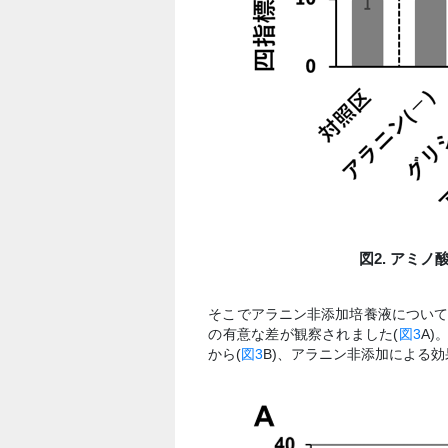
図2. アミ
そこでアラニン非添加培養液につい
の有意な差が観察されました(
図3
A)
から(
図3
B)、アラニン非添加による