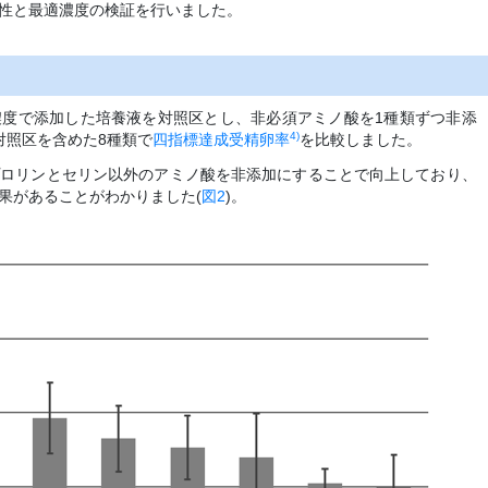
性と最適濃度の検証を行いました。
の濃度で添加した培養液を対照区とし、非必須アミノ酸を1種類ずつ非添
4)
対照区を含めた8種類で
四指標達成受精卵率
を比較しました。
プロリンとセリン以外のアミノ酸を非添加にすることで向上しており、
果があることがわかりました(
図2
)。