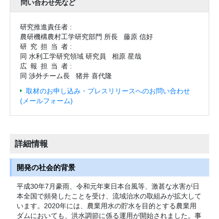
問い合わせ先など
研究推進責任者 :
農研機構農村工学研究部門 所長
藤原 信好
研究担当
者 :
同 水利工学研究領域 研究員
相原 星哉
広報担当
者 :
同 渉外チーム長
猪井 喜代隆
取材のお申し込み・プレスリリースへのお問い合わせ
(メールフォーム)
詳細情報
開発の社会的背景
平成30年7月豪雨、令和元年東日本台風等、激甚な水害が日
本全国で頻発したことを受け、流域治水の取組みが拡大して
います。2020年には、農業用水の貯水を目的とする農業用
ダムにおいても、洪水調節に係る運用が開始されました。事