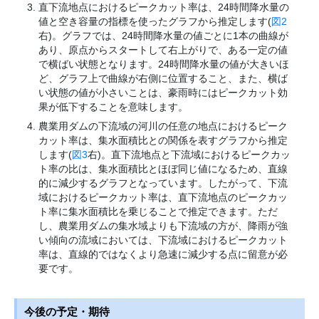
直下流地点におけるピークカット率は、24時間降水量の
値と空き容量の指標を使ったグラフから推定します(
図2
右)。グラフでは、24時間降水量の値ごとに1本の曲線が
あり、原点からスタートして右上がりで、ある一定の値
で横ばい状態となります。24時間降水量の値が大きいほ
ど、グラフ上で曲線が右側に位置すること、また、横ば
い状態の値が小さいことは、豪雨時にはピークカット効
果が低下することを意味します。
農業用ダムの下流域の河川の任意の地点におけるピーク
カット率は、集水面積比との関係を表すグラフから推定
します(
図3
右)。直下流地点と下流域におけるピークカッ
ト率の比は、集水面積比とほぼ同じ値になるため、直線
的に減少するグラフとなっています。したがって、下流
域におけるピークカット率は、直下流地点のピークカッ
ト率に集水面積比を乗じることで推定できます。ただ
し、農業用ダムの集水域よりも下流域の方が、降雨が強
い傾向の流域においては、下流域におけるピークカット
率は、直線的ではなくより急速に減少する点に留意が必
要です。
今後の予定・期待