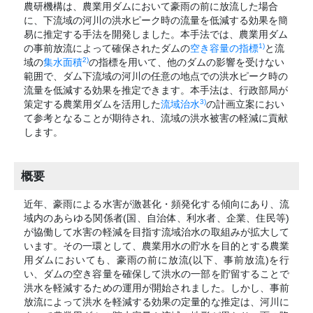
農研機構は、農業用ダムにおいて豪雨の前に放流した場合
に、下流域の河川の洪水ピーク時の流量を低減する効果を簡
易に推定する手法を開発しました。本手法では、農業用ダム
1)
の事前放流によって確保されたダムの
空き容量の指標
と流
2)
域の
集水面積
の指標を用いて、他のダムの影響を受けない
範囲で、ダム下流域の河川の任意の地点での洪水ピーク時の
流量を低減する効果を推定できます。本手法は、行政部局が
3)
策定する農業用ダムを活用した
流域治水
の計画立案におい
て参考となることが期待され、流域の洪水被害の軽減に貢献
します。
概要
近年、豪雨による水害が激甚化・頻発化する傾向にあり、流
域内のあらゆる関係者(国、自治体、利水者、企業、住民等)
が協働して水害の軽減を目指す流域治水の取組みが拡大して
います。その一環として、農業用水の貯水を目的とする農業
用ダムにおいても、豪雨の前に放流(以下、事前放流)を行
い、ダムの空き容量を確保して洪水の一部を貯留することで
洪水を軽減するための運用が開始されました。しかし、事前
放流によって洪水を軽減する効果の定量的な推定は、河川に