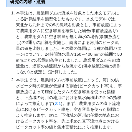
研究の内容・意義
本手法は、農業用ダムの流域を対象とした水文モデルに
よる計算結果を類型化したものです。水文モデルでは、
東北から九州までの9の流域を対象とし、事前放流によっ
て農業用ダムに空き容量を確保した場合(事前放流あり)
と、農業用ダムに空き容量が無く満水の場合(事前放流な
し)の2通りの計算を実施し、両者による河川のピーク流
量の値を比較しました。その際の降雨は、3種の降雨パタ
ーンについて、24時間降水量が150～400 mmの範囲で50
mmごとの6段階の条件としました。農業用ダムからの放
流量は、堤頂の越流部から放流する(洪水放流設備は操作
しない)と仮定して計算しました。
本手法では、農業用ダムの事前放流によって、河川の洪
水ピーク時の流量が低減する割合(ピークカット率)を、事
前放流によって確保したダムの空き容量を使った指標
と、下流域の河川の地点における集水面積比の2つの指標
によって推定します(
図1
)。まず、農業用ダムの直下流地
点におけるピークカット率を、空き容量を使った指標に
より推定します。次に、下流域の河川の任意の地点にお
けるピークカット率を、先に求めた直下流地点における
ピークカット率の値と集水面積比により推定します。