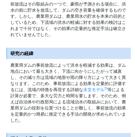
前放流はその取組みの一つで、豪雨が予測される場合に、洪
水の前に貯水を放流して、ダムの空き容量を確保するもので
す。しかし、農業用ダムは、農業用水の貯水を本来の目的と
しているため、下流域の洪水の軽減に対する効果の検討はこ
れまで十分ではなく、その効果の定量的な推定手法は確立さ
れていませんでした。
研究の経緯
農業用ダムの事前放流によって洪水を軽減する効果は、ダム
地点において最も大きく、下流に向かうにしたがって減衰
し、その減り方は流域の地形や雨の降り方によって大きく異
なります。このため、事前放流による効果を定量的に評価す
5)
るには、流域の特徴を再現する詳細な
水文モデル
等による
計算が必要で、多大な労力と時間を要します。そのため、例
えば自治体や行政部局による流域治水の取組みにおいて、農
業用ダムの役割を位置づけることが難しく、事前放流の効果
を定量的かつ簡易に推定できる手法の開発が求められていま
した。