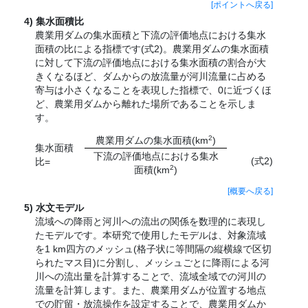
[ポイントへ戻る]
集水面積比
農業用ダムの集水面積と下流の評価地点における集水
面積の比による指標です(式2)。農業用ダムの集水面積
に対して下流の評価地点における集水面積の割合が大
きくなるほど、ダムからの放流量が河川流量に占める
寄与は小さくなることを表現した指標で、0に近づくほ
ど、農業用ダムから離れた場所であることを示しま
す。
2
農業用ダムの集水面積(km
)
集水面積
下流の評価地点における集水
(式2)
比=
2
面積(km
)
[概要へ戻る]
水文モデル
流域への降雨と河川への流出の関係を数理的に表現し
たモデルです。本研究で使用したモデルは、対象流域
を1 km四方のメッシュ(格子状に等間隔の縦横線で区切
られたマス目)に分割し、メッシュごとに降雨による河
川への流出量を計算することで、流域全域での河川の
流量を計算します。また、農業用ダムが位置する地点
での貯留・放流操作を設定することで、農業用ダムか