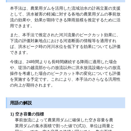
本手法は、農業用ダムを活用した流域治水の計画立案の支援
として、洪水被害の軽減に対する各地の農業用ダムの事前放
流の効果や、効果が期待できる降雨規模を推定するために活
用できます。
また、本手法で推定された河川流量のピークカット効果に、
下流の評価対象地点における河道断面の情報等を適用すれ
ば、洪水ピーク時の河川水位を低下する効果についても評価
できます。
今後は、24時間よりも長時間継続する降雨に適用した場合
や、堤頂の越流部からの放流以外に洪水放流設備からの放流
操作を考慮した場合のピークカット率の変化についても評価
を実施する予定です。これにより、本手法のさらなる汎用性
の向上が期待されます。
用語の解説
空き容量の指標
事前放流によって農業用ダムに確保した空き容量を農
業用ダムの集水面積で割った値で(式1)、単位は雨量と