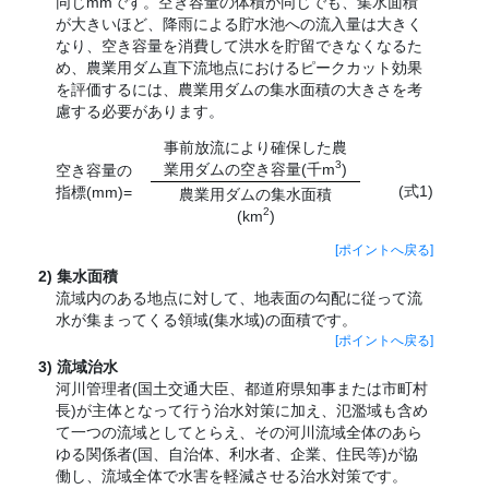
同じmmです。空き容量の体積が同じでも、集水面積
が大きいほど、降雨による貯水池への流入量は大きく
なり、空き容量を消費して洪水を貯留できなくなるた
め、農業用ダム直下流地点におけるピークカット効果
を評価するには、農業用ダムの集水面積の大きさを考
慮する必要があります。
事前放流により確保した農
3
業用ダムの空き容量(千m
)
空き容量の
(式1)
指標(mm)=
農業用ダムの集水面積
2
(km
)
[ポイントへ戻る]
集水面積
流域内のある地点に対して、地表面の勾配に従って流
水が集まってくる領域(集水域)の面積です。
[ポイントへ戻る]
流域治水
河川管理者(国土交通大臣、都道府県知事または市町村
長)が主体となって行う治水対策に加え、氾濫域も含め
て一つの流域としてとらえ、その河川流域全体のあら
ゆる関係者(国、自治体、利水者、企業、住民等)が協
働し、流域全体で水害を軽減させる治水対策です。