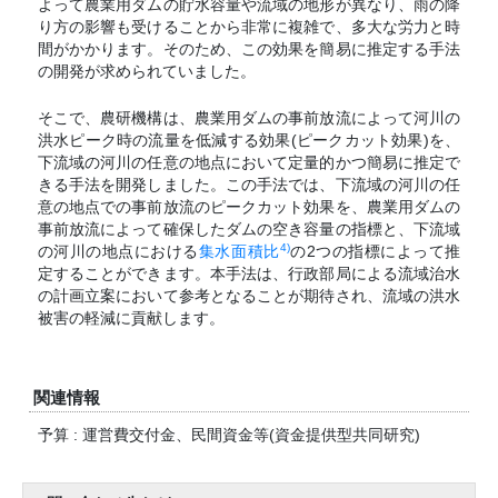
よって農業用ダムの貯水容量や流域の地形が異なり、雨の降
り方の影響も受けることから非常に複雑で、多大な労力と時
間がかかります。そのため、この効果を簡易に推定する手法
の開発が求められていました。
そこで、農研機構は、農業用ダムの事前放流によって河川の
洪水ピーク時の流量を低減する効果(ピークカット効果)を、
下流域の河川の任意の地点において定量的かつ簡易に推定で
きる手法を開発しました。この手法では、下流域の河川の任
意の地点での事前放流のピークカット効果を、農業用ダムの
事前放流によって確保したダムの空き容量の指標と、下流域
4)
の河川の地点における
集水面積比
の2つの指標によって推
定することができます。本手法は、行政部局による流域治水
の計画立案において参考となることが期待され、流域の洪水
被害の軽減に貢献します。
関連情報
予算 : 運営費交付金、民間資金等(資金提供型共同研究)