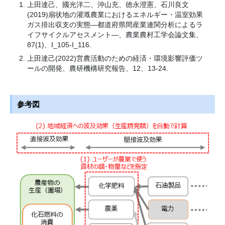
上田達己、國光洋二、沖山充、徳永澄憲、石川良文
(2019)扇状地の灌漑農業におけるエネルギー・温室効果
ガス排出収支の実態―都道府県間産業連関分析によるラ
イフサイクルアセスメント―、農業農村工学会論文集、
87(1)、I_105-I_116.
上田達己(2022)営農活動のための経済・環境影響評価ツ
ールの開発、農研機構研究報告、12、13-24.
参考図