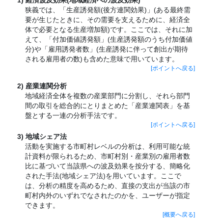
経済波及効果(地域経済への波及効果)
狭義では、「生産誘発額(後方連関効果)」(ある最終需
要が生じたときに、その需要を支えるために、経済全
体で必要となる生産増加額)です。ここでは、それに加
えて、「付加価値誘発額」(生産誘発額のうち付加価値
分)や「雇用誘発者数」(生産誘発に伴って創出が期待
される雇用者の数)も含めた意味で用いています。
[ポイントへ戻る]
産業連関分析
地域経済全体を複数の産業部門に分割し、それら部門
間の取引を総合的にとりまとめた「産業連関表」を基
盤とする一連の分析手法です。
[ポイントへ戻る]
地域シェア法
活動を実施する市町村レベルの分析は、利用可能な統
計資料が限られるため、市町村別・産業別の雇用者数
比に基づいて当該県への波及効果を按分する、簡略化
された手法(地域シェア法)を用いています。ここで
は、分析の精度を高めるため、直接の支出が当該の市
町村内外のいずれでなされたのかを、ユーザーが指定
できます。
[概要へ戻る]