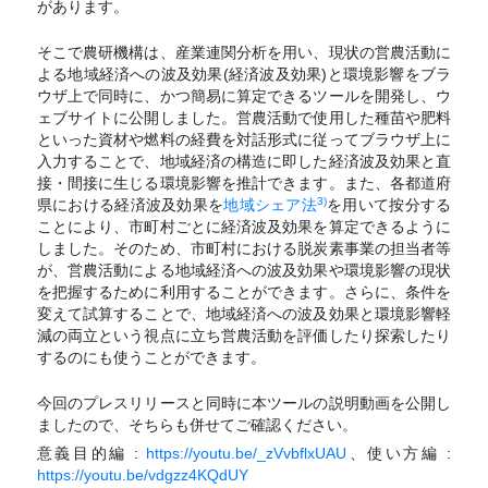
があります。
そこで農研機構は、産業連関分析を用い、現状の営農活動に
よる地域経済への波及効果(経済波及効果)と環境影響をブラ
ウザ上で同時に、かつ簡易に算定できるツールを開発し、ウ
ェブサイトに公開しました。営農活動で使用した種苗や肥料
といった資材や燃料の経費を対話形式に従ってブラウザ上に
入力することで、地域経済の構造に即した経済波及効果と直
接・間接に生じる環境影響を推計できます。また、各都道府
3)
県における経済波及効果を
地域シェア法
を用いて按分する
ことにより、市町村ごとに経済波及効果を算定できるように
しました。そのため、市町村における脱炭素事業の担当者等
が、営農活動による地域経済への波及効果や環境影響の現状
を把握するために利用することができます。さらに、条件を
変えて試算することで、地域経済への波及効果と環境影響軽
減の両立という視点に立ち営農活動を評価したり探索したり
するのにも使うことができます。
今回のプレスリリースと同時に本ツールの説明動画を公開し
ましたので、そちらも併せてご確認ください。
意義目的編 :
https://youtu.be/_zVvbflxUAU
、使い方編 :
https://youtu.be/vdgzz4KQdUY