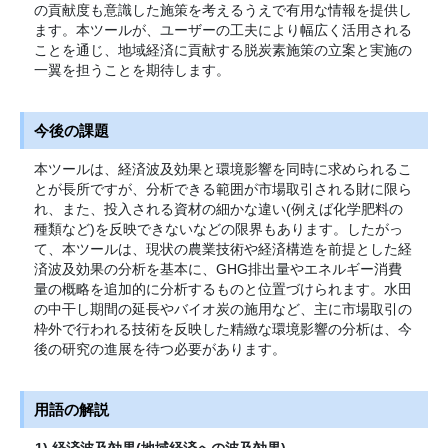
の貢献度も意識した施策を考えるうえで有用な情報を提供し
ます。本ツールが、ユーザーの工夫により幅広く活用される
ことを通じ、地域経済に貢献する脱炭素施策の立案と実施の
一翼を担うことを期待します。
今後の課題
本ツールは、経済波及効果と環境影響を同時に求められるこ
とが長所ですが、分析できる範囲が市場取引される財に限ら
れ、また、投入される資材の細かな違い(例えば化学肥料の
種類など)を反映できないなどの限界もあります。したがっ
て、本ツールは、現状の農業技術や経済構造を前提とした経
済波及効果の分析を基本に、GHG排出量やエネルギー消費
量の概略を追加的に分析するものと位置づけられます。水田
の中干し期間の延長やバイオ炭の施用など、主に市場取引の
枠外で行われる技術を反映した精緻な環境影響の分析は、今
後の研究の進展を待つ必要があります。
用語の解説