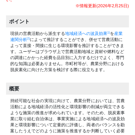
※情報更新(2026年2月25日)
ポイント
1)
現状の営農活動から派生する
地域経済への波及効果
を
産業
2)
連関分析
によって推計することができ、併せて営農活動に
よって直接・間接に生じる環境影響を推計することができま
す。ユーザーはブラウザ上で営農活動地域と資材や燃料など
の調達にかかった経費を品目別に入力するだけでよく、専門
的な知識は必要ありません。市町村等が、農業分野における
脱炭素化に向けた方策を検討する際に役立ちます。
概要
持続可能な社会の実現に向けて、農業分野においては、営農
活動による地域経済の活性化と環境影響の削減が両立できる
ような施策の推進が求められています。そのため、脱炭素事
業に取り組む自治体は、事業実施による地域経済への波及効
果と環境影響について定量的に評価し、両者のバランスを勘
案したうえでどのように施策を推進するか判断していく必要