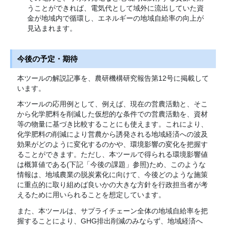
うことができれば、電気代として域外に流出していた資
金が地域内で循環し、エネルギーの地域自給率の向上が
見込まれます。
今後の予定・期待
本ツールの解説記事を、農研機構研究報告第12号に掲載して
います。
本ツールの応用例として、例えば、現在の営農活動と、そこ
から化学肥料を削減した仮想的な条件での営農活動を、資材
等の物量に基づき比較することにも使えます。これにより、
化学肥料の削減により営農から誘発される地域経済への波及
効果がどのように変化するのかや、環境影響の変化を把握す
ることができます。ただし、本ツールで得られる環境影響値
は概算値である(下記「今後の課題」参照)ため、このような
情報は、地域農業の脱炭素化に向けて、今後どのような施策
に重点的に取り組めば良いかの大きな方針を行政担当者が考
えるために用いられることを想定しています。
また、本ツールは、サプライチェーン全体の地域自給率を把
握することにより、GHG排出削減のみならず、地域経済へ