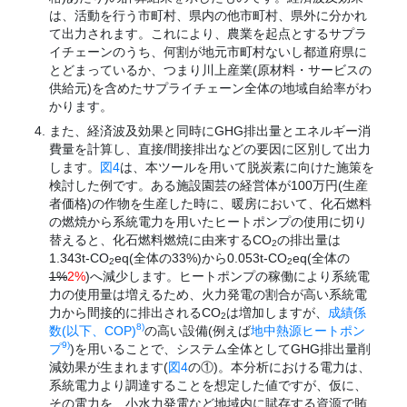
は、活動を行う市町村、県内の他市町村、県外に分かれ
て出力されます。これにより、農業を起点とするサプラ
イチェーンのうち、何割が地元市町村ないし都道府県に
とどまっているか、つまり川上産業(原材料・サービスの
供給元)を含めたサプライチェーン全体の地域自給率がわ
かります。
また、経済波及効果と同時にGHG排出量とエネルギー消
費量を計算し、直接/間接排出などの要因に区別して出力
します。
図4
は、本ツールを用いて脱炭素に向けた施策を
検討した例です。ある施設園芸の経営体が100万円(生産
者価格)の作物を生産した時に、暖房において、化石燃料
の燃焼から系統電力を用いたヒートポンプの使用に切り
替えると、化石燃料燃焼に由来するCO
の排出量は
2
1.343t-CO
eq(全体の33%)から0.053t-CO
eq(全体の
2
2
1%
2%
)へ減少します。ヒートポンプの稼働により系統電
力の使用量は増えるため、火力発電の割合が高い系統電
力から間接的に排出されるCO
は増加しますが、
成績係
2
8)
数(以下、COP)
の高い設備(例えば
地中熱源ヒートポン
9)
プ
)を用いることで、システム全体としてGHG排出量削
減効果が生まれます(
図4
の①)。本分析における電力は、
系統電力より調達することを想定した値ですが、仮に、
その電力を、小水力発電など地域内に賦存する資源で賄