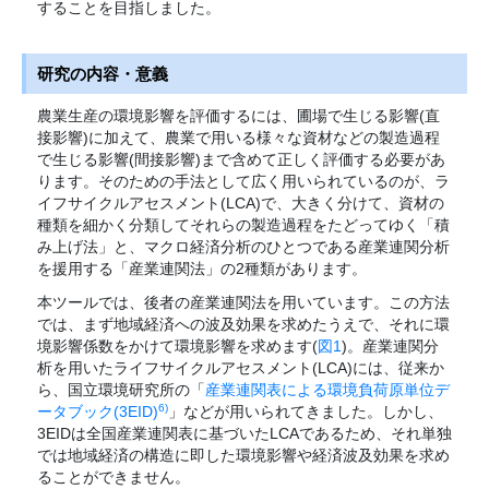
することを目指しました。
研究の内容・意義
農業生産の環境影響を評価するには、圃場で生じる影響(直
接影響)に加えて、農業で用いる様々な資材などの製造過程
で生じる影響(間接影響)まで含めて正しく評価する必要があ
ります。そのための手法として広く用いられているのが、ラ
イフサイクルアセスメント(LCA)で、大きく分けて、資材の
種類を細かく分類してそれらの製造過程をたどってゆく「積
み上げ法」と、マクロ経済分析のひとつである産業連関分析
を援用する「産業連関法」の2種類があります。
本ツールでは、後者の産業連関法を用いています。この方法
では、まず地域経済への波及効果を求めたうえで、それに環
境影響係数をかけて環境影響を求めます(
図1
)。産業連関分
析を用いたライフサイクルアセスメント(LCA)には、従来か
ら、国立環境研究所の「
産業連関表による環境負荷原単位デ
6)
ータブック(3EID)
」などが用いられてきました。しかし、
3EIDは全国産業連関表に基づいたLCAであるため、それ単独
では地域経済の構造に即した環境影響や経済波及効果を求め
ることができません。