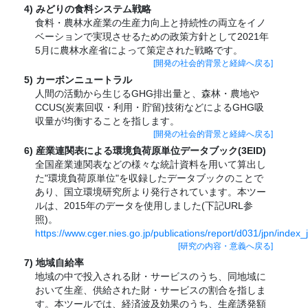
みどりの食料システム戦略
食料・農林水産業の生産力向上と持続性の両立をイノ
ベーションで実現させるための政策方針として2021年
5月に農林水産省によって策定された戦略です。
[開発の社会的背景と経緯へ戻る]
カーボンニュートラル
人間の活動から生じるGHG排出量と、森林・農地や
CCUS(炭素回収・利用・貯留)技術などによるGHG吸
収量が均衡することを指します。
[開発の社会的背景と経緯へ戻る]
産業連関表による環境負荷原単位データブック(3EID)
全国産業連関表などの様々な統計資料を用いて算出し
た"環境負荷原単位"を収録したデータブックのことで
あり、国立環境研究所より発行されています。本ツー
ルは、2015年のデータを使用しました(下記URL参
照)。
https://www.cger.nies.go.jp/publications/report/d031/jpn/index_
[研究の内容・意義へ戻る]
地域自給率
地域の中で投入される財・サービスのうち、同地域に
おいて生産、供給された財・サービスの割合を指しま
す。本ツールでは、経済波及効果のうち、生産誘発額