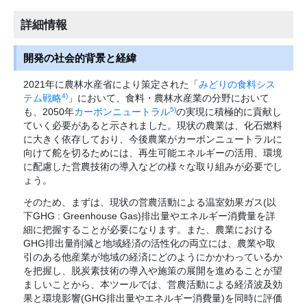
詳細情報
開発の社会的背景と経緯
2021年に農林水産省により策定された「
みどりの食料シス
4)
テム戦略
」において、食料・農林水産業の分野において
5)
も、2050年
カーボンニュートラル
の実現に積極的に貢献し
ていく必要があると示されました。現状の農業は、化石燃料
に大きく依存しており、今後農業がカーボンニュートラルに
向けて舵を切るためには、再生可能エネルギーの活用、環境
に配慮した営農技術の導入などの様々な取り組みが必要でし
ょう。
そのため、まずは、現状の営農活動による温室効果ガス(以
下GHG : Greenhouse Gas)排出量やエネルギー消費量を詳
細に把握することが必要になります。また、農業における
GHG排出量削減と地域経済の活性化の両立には、農業や取
引のある他産業が地域の経済にどのようにかかわっているか
を把握し、脱炭素技術の導入や施策の展開を進めることが望
ましいことから、本ツールでは、営農活動による経済波及効
果と環境影響(GHG排出量やエネルギー消費量)を同時に評価