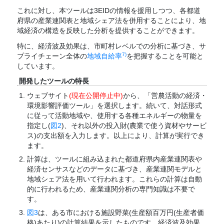
これに対し、本ツールは3EIDの情報を援用しつつ、各都道
府県の産業連関表と地域シェア法を併用することにより、地
域経済の構造を反映した分析を提供することができます。
特に、経済波及効果は、市町村レベルでの分析に基づき、サ
7)
プライチェーン全体の
地域自給率
を把握することを可能と
しています。
開発したツールの特長
ウェブサイト
(現在公開停止中)
から、「営農活動の経済・
環境影響評価ツール」を選択します。続いて、対話形式
に従って活動地域や、使用する各種エネルギーの物量を
指定し(
図2
)、それ以外の投入財(農業で使う資材やサービ
ス)の支出額を入力します。以上により、計算が実行でき
ます。
計算は、ツールに組み込まれた都道府県内産業連関表や
経済センサスなどのデータに基づき、産業連関モデルと
地域シェア法を用いて行われます。これらの計算は自動
的に行われるため、産業連関分析の専門知識は不要で
す。
図3
は、ある市における施設野菜(生産額百万円(生産者価
格)あたり)の計算結果を示したものです。経済波及効果