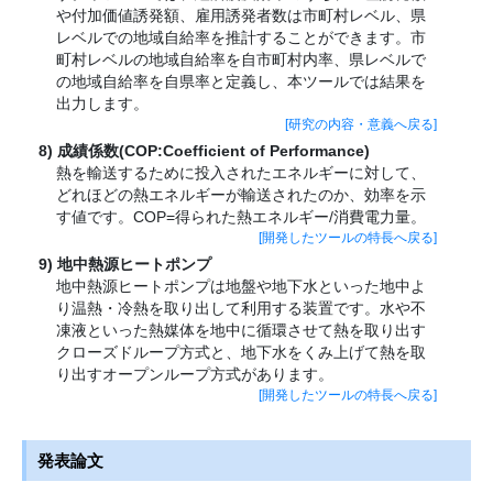
や付加価値誘発額、雇用誘発者数は市町村レベル、県
レベルでの地域自給率を推計することができます。市
町村レベルの地域自給率を自市町村内率、県レベルで
の地域自給率を自県率と定義し、本ツールでは結果を
出力します。
[研究の内容・意義へ戻る]
成績係数(COP:Coefficient of Performance)
熱を輸送するために投入されたエネルギーに対して、
どれほどの熱エネルギーが輸送されたのか、効率を示
す値です。COP=得られた熱エネルギー/消費電力量。
[開発したツールの特長へ戻る]
地中熱源ヒートポンプ
地中熱源ヒートポンプは地盤や地下水といった地中よ
り温熱・冷熱を取り出して利用する装置です。水や不
凍液といった熱媒体を地中に循環させて熱を取り出す
クローズドループ方式と、地下水をくみ上げて熱を取
り出すオープンループ方式があります。
[開発したツールの特長へ戻る]
発表論文