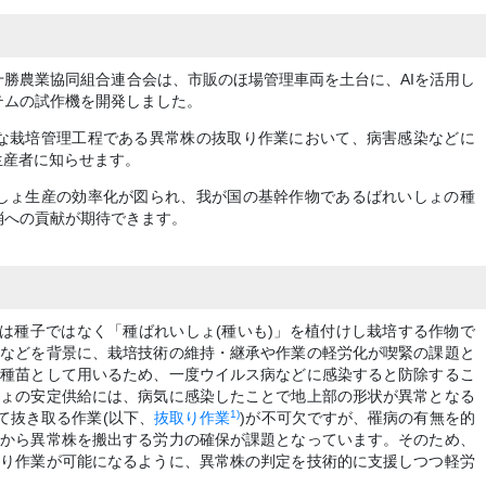
勝農業協同組合連合会は、市販のほ場管理車両を土台に、AIを活用し
テムの試作機を開発しました。
な栽培管理工程である異常株の抜取り作業において、病害感染などに
生産者に知らせます。
しょ生産の効率化が図られ、我が国の基幹作物であるばれいしょの種
消への貢献が期待できます。
には種子ではなく「種ばれいしょ(種いも)」を植付けし栽培する作物で
化などを背景に、栽培技術の維持・継承や作業の軽労化が喫緊の課題と
を種苗として用いるため、一度ウイルス病などに感染すると防除するこ
しょの安定供給には、病気に感染したことで地上部の形状が異常となる
1)
て抜き取る作業(以下、
抜取り作業
)が不可欠ですが、罹病の有無を的
場から異常株を搬出する労力の確保が課題となっています。そのため、
取り作業が可能になるように、異常株の判定を技術的に支援しつつ軽労