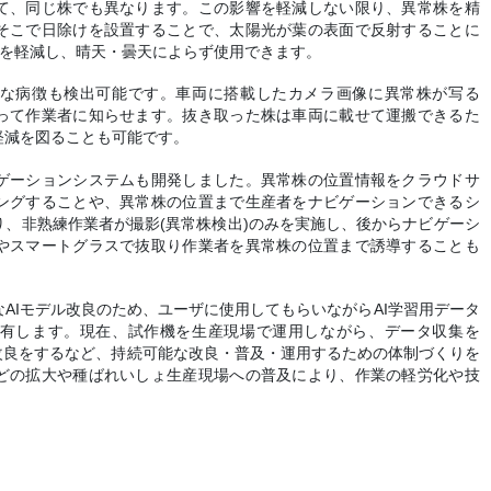
て、同じ株でも異なります。この影響を軽減しない限り、異常株を精
そこで日除けを設置することで、太陽光が葉の表面で反射することに
を軽減し、晴天・曇天によらず使用できます。
な病徴も検出可能です。車両に搭載したカメラ画像に異常株が写る
って作業者に知らせます。抜き取った株は車両に載せて運搬できるた
軽減を図ることも可能です。
ゲーションシステムも開発しました。異常株の位置情報をクラウドサ
ングすることや、異常株の位置まで生産者をナビゲーションできるシ
、非熟練作業者が撮影(異常株検出)のみを実施し、後からナビゲーシ
やスマートグラスで抜取り作業者を異常株の位置まで誘導することも
AIモデル改良のため、ユーザに使用してもらいながらAI学習用データ
有します。現在、試作機を生産現場で運用しながら、データ収集を
改良をするなど、持続可能な改良・普及・運用するための体制づくりを
どの拡大や種ばれいしょ生産現場への普及により、作業の軽労化や技