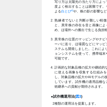
写り方は太陽光の当たり方によっ
度よく検出することは困難です。
4)
よる
白とび
や、株の影の影響など
熟練者でないと判断が難しい軽微
と、異常株の存在を音と画像によ
め、ほ場外への搬出で生じる負担
異常株の位置のマッピングやナビ
ーバに送り、ほ場図などにマッピ
ステムも開発しました。これにより
ョンシステムを使って、携帯端末
可能です。
計画的な対象品種の拡大や継続的な
に使える画像を収集する仕組みを
し、対象品種の拡大やAIモデルの
しています。試作機の適用品種な
術継承への貢献が期待されます。
●試作機運用法(
図3
)
2種類の運用法を提案します。