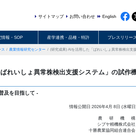
サイトマップ
お問い合わせ
English
究情報・SOP
産学連携・品種・特許
プレスリリー
ース
農業情報研究センター
(研究成果) AIを活用した「ばれいしょ異常株検出
した「ばれいしょ異常株検出支援システム」の試作
普及を目指して -
情報公開日:2026年4月 8日 (水曜日
農研機
構
シブヤ精機株式会社
十勝農業協同組合連合会