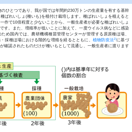
物のひとつであり、我が国では年間約230万トンの生産量を有する基幹
種ばれいしょ(種いも)を植付け栽培します。種ばれいしょを植えると
は一作で10倍程度と少ないことから、一般生産者が必要な種ばれいしょ
要です。また、増殖率が低いことに加えて、一度ウイルス病などに感染
のため国内では、農研機構種苗管理センターが管理する原原種ほ場、
2)
場・採種ほ場における階的な増殖を経るとともに、
植物防疫法
に基づ
とが確認されたものだけが種いもとして流通し、一般生産者に渡ります