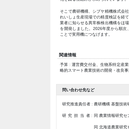
そこで農研機構、シブヤ精機株式会
れいしょ生産現場での精度検証を経
業者に知らせる異常株検出機構をほ
を開発しました。2026年度から順
ことで実用機につなげます。
関連情報
予算 : 運営費交付金、生物系特定
略的スマート農業技術の開発・改良事業(J
問い合わせ先など
研究推進責任者 :
農研機構 基盤技術
研究担当
者 :
同 農業情報研究セ
同 北海道農業研究