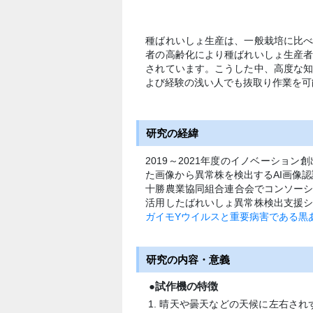
種ばれいしょ生産は、一般栽培に比
者の高齢化により種ばれいしょ生産
されています。こうした中、高度な
よび経験の浅い人でも抜取り作業を可
研究の経緯
2019～2021年度のイノベーショ
た画像から異常株を検出するAI画像認
十勝農業協同組合連合会でコンソーシ
活用したばれいしょ異常株検出支援
ガイモYウイルスと重要病害である黒
研究の内容・意義
●試作機の特徴
晴天や曇天などの天候に左右され