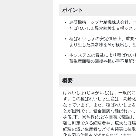
ポイント
農研機構、シブヤ精機株式会社、十
たばれいしょ異常株検出支援シス
種ばれいしょの安定供給上、重要
より生じた異常株をAIが検出し、
本システムの普及により種ばれい
苗生産面積の回復や担い手不足解
概要
ばれいしょ(じゃがいも)は、一般的
す。この種ばれいしょ生産は、高齢
なっています。また、種ばれいしょ
とが困難です。健全無病な種ばれい
株(以下、異常株)などを目視で確認し
確に判定できる経験者や、広大なほ
経験の浅い生産者などでも確実に抜
化を図る仕組みが求められています。