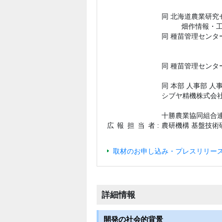
同 北海道農業研究
畑作情報・工
同 種苗管理センタ
同 種苗管理センタ
同 本部 人事部 人
シブヤ精機株式会社
十勝農業協同組合連
広報担当
者 :
農研機構 基盤技術
取材のお申し込み・プレスリリース
詳細情報
開発の社会的背景