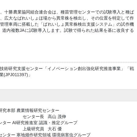
社、十勝農業協同組合連合会は、種苗管理センターでの試験導入と種ば
て、広大なばれいしょほ場から異常株を検出し、その位置を特定して作
場管理車両に搭載した「ばれいしょ異常株検出支援システム」の試作機
次、道内複数JAに試験導入します。試験で得られた結果を基に改良する
産業技術研究支援センター「イノベーション創出強化研究推進事業」「戦
PJ011397)」
研究本部 農業情報研究センター
センター長
高山 茂伸
ンター AI研究推進室
認識・推定グループ
上級研究員
大石 優
センター 寒地畑作研究領域
環境病害虫グループ