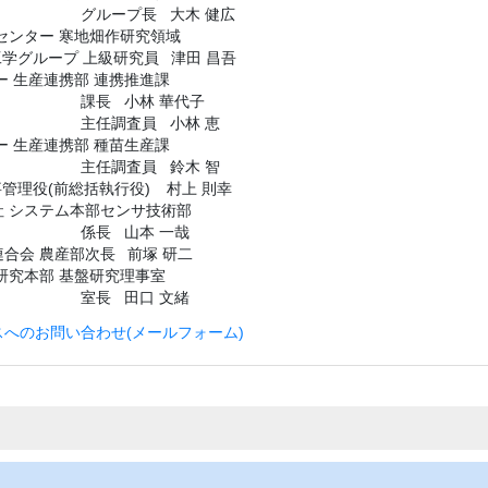
グループ長
大木 健広
センター 寒地畑作研究領域
学グループ 上級研究員
津田 昌吾
ー 生産連携部 連携推進課
課長
小林 華代子
主任調査員
小林 恵
ー 生産連携部 種苗生産課
主任調査員
鈴木 智
事管理役(前総括執行役)
村上 則幸
 システム本部センサ技術部
係長
山本 一哉
合会 農産部次長
前塚 研二
研究本部 基盤研究理事室
室長
田口 文緒
へのお問い合わせ(メールフォーム)