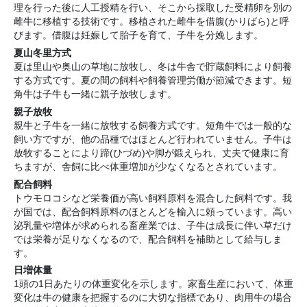
理を行った後に人工授精を行い、そこから採取した受精卵を別の
雌牛に移植する技術です。移植された雌牛を借腹(かりばら)と呼
びます。借腹は妊娠して胎子を育て、子牛を分娩します。
夏山冬里方式
夏は里山や奥山の草地に放牧し、冬は牛舎で貯蔵飼料により飼養
する方式です。夏の間の飼料や飼養管理労働が節減できます。短
角牛は子牛も一緒に親子放牧します。
親子放牧
親牛と子牛を一緒に放牧する飼養方式です。短角牛では一般的な
飼い方ですが、他の品種ではほとんど行われていません。子牛は
放牧することにより蹄(ひづめ)や脚が鍛えられ、丈夫で健康に育
ちますが、舎飼に比べ体重増加が少なくなるとされています。
配合飼料
トウモロコシなど栄養価が高い飼料原料を混合した飼料です。我
が国では、配合飼料原料のほとんどを輸入に頼っています。高い
泌乳量や増体が求められる畜産業では、子牛は成長に伴い草だけ
では栄養が足りなくなるので、配合飼料を補助として給与しま
す。
日増体量
1頭の1日あたりの体重変化を示します。家畜生産において、体重
変化は牛の健康を把握するのに大切な指標であり、肉用牛の場合