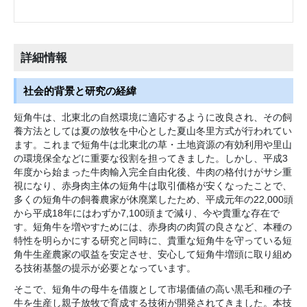
詳細情報
社会的背景と研究の経緯
短角牛は、北東北の自然環境に適応するように改良され、その飼
養方法としては夏の放牧を中心とした夏山冬里方式が行われてい
ます。これまで短角牛は北東北の草・土地資源の有効利用や里山
の環境保全などに重要な役割を担ってきました。しかし、平成3
年度から始まった牛肉輸入完全自由化後、牛肉の格付けがサシ重
視になり、赤身肉主体の短角牛は取引価格が安くなったことで、
多くの短角牛の飼養農家が休廃業したため、平成元年の22,000頭
から平成18年にはわずか7,100頭まで減り、今や貴重な存在で
す。短角牛を増やすためには、赤身肉の肉質の良さなど、本種の
特性を明らかにする研究と同時に、貴重な短角牛を守っている短
角牛生産農家の収益を安定させ、安心して短角牛増頭に取り組め
る技術基盤の提示が必要となっています。
そこで、短角牛の母牛を借腹として市場価値の高い黒毛和種の子
牛を生産し親子放牧で育成する技術が開発されてきました。本技