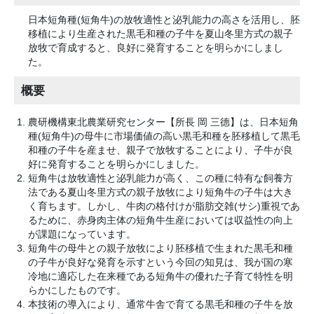
日本短角種(短角牛)の放牧適性と泌乳能力の高さを活用し、胚
移植により生産された黒毛和種の子牛を夏山冬里方式の親子
放牧で育成すると、良好に発育することを明らかにしまし
た。
概要
農研機構東北農業研究センター【所長 岡 三德】は、日本短角
種(短角牛)の母牛に市場価値の高い黒毛和種を胚移植して黒毛
和種の子牛を産ませ、親子で放牧することにより、子牛が良
好に発育することを明らかにしました。
短角牛は放牧適性と泌乳能力が高く、この種に特有な飼養方
法である夏山冬里方式の親子放牧により短角牛の子牛は大き
く育ちます。しかし、牛肉の格付けが脂肪交雑(サシ)重視であ
るために、赤身肉主体の短角牛生産においては収益性の向上
が課題になっています。
短角牛の母牛との親子放牧により胚移植で生まれた黒毛和種
の子牛が良好な発育を示すという今回の知見は、我が国の寒
冷地に適応した在来種である短角牛の優れた子育て特性を明
らかにしたものです。
本技術の導入により、通常牛舎で育てる黒毛和種の子牛を放