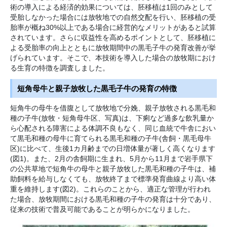
術の導入による経済的効果については、胚移植は1回のみとして
受胎しなかった場合には放牧地での自然交配を行い、胚移植の受
胎率が概ね30%以上である場合に経営的なメリットがあると試算
されています。さらに収益性を高めるポイントとして、胚移植に
よる受胎率の向上とともに放牧期間中の黒毛子牛の発育改善が挙
げられています。そこで、本技術を導入した場合の放牧期におけ
る生育の特徴を調査しました。
短角母牛と親子放牧した黒毛子牛の発育の特徴
短角牛の母牛を借腹として放牧地で分娩、親子放牧される黒毛和
種の子牛(放牧・短角母牛区、写真)は、下痢など過多な飲乳量か
ら心配される障害による体調不良もなく、同じ血統で牛舎におい
て黒毛和種の母牛に育てられる黒毛和種の子牛(舎飼・黒毛母牛
区)に比べて、生後1カ月齢までの日増体量が著しく高くなります
(図1)。また、2月の舎飼期に生まれ、5月から11月まで岩手県下
の公共草地で短角牛の母牛と親子放牧した黒毛和種の子牛は、補
助飼料を給与しなくても、放牧終了まで標準発育曲線より高い体
重を維持します(図2)。これらのことから、適正な管理が行われ
た場合、放牧期間における黒毛和種の子牛の発育は十分であり、
従来の技術で普及可能であることが明らかになりました。