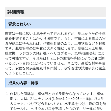
詳細情報
背景とねらい
農業は一般に広い土地を使って行われますが、地上からその全体
像を把握することはかなり困難です。もし、空撮による圃場の写
真が簡単に得られれば、作物生育量のムラ、土壌状態などを把握
でき、栽培管理の効率化に大きく貢献します。空撮は人工衛星、
航空機、ラジコンの飛行機・ヘリコプター、気球(撮影会社)によ
って可能ですが、それらは1ha以下の圃場を手軽にかつ安価に調
べるという目的にはかなっていません。そこで、身近な材料を使
って、安価な簡易空撮気球を作製し、栽培管理や試験研究に役立
てようとしました。
成果の内容・特徴
作製した気球は、機体部とカメラ部からなっています。機体
部は、大型ポリエチレン袋(1.9m×1.2m×0.05mm厚)にガス注
入コック、つり下げ金具(ハトメ)、水平翼をつけ、袋の口を熱
でシールし、ヘリウムガスを充填したもので、リールに巻い