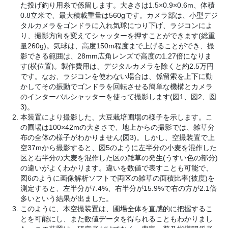
た投げ釣り用糸で係留します。大きさは1.5×0.9×0.6m、体積
0.8立米で、最大積載重量は560gです。カメラ部は、小型デジ
タルカメラをゴンドラに入れ気球につり下げ、ラジコンによ
り、撮影方向を変えてシャッターを押すことができます(総重
量260g)。気球は、高度150m程度まで上げることができ、撮
影できる範囲は、28mm広角レンズで高度の1.27倍になりま
す(横位置)。製作費用は、デジタルカメラを除くと約2.5万円
です。なお、ラジコンを使わない場合は、係留索を上下に動
かしてその振動でゴンドラを回転させる簡単な機構とカメラ
のインターバルシャッターを使って撮影します(図1、図2、図
3)。
本装置により撮影した、大豆栽培圃場の様子を示します。こ
の圃場は100×42mの大きさで、地上からの撮影では、雑草分
布の全体の様子がわかりません(図3)。しかし、空撮装置で上
空37mから撮影すると、図5のように左半分の小麦を混作した
区と右半分の大麦を混作した区の雑草の発生(うすい色の部分)
の違いがよくわかります。違いを数値で表すことも可能で、
図6のように画像解析ソフトで両区の雑草の面積比率(被度)を
測定すると、左半分が7.4%、右半分が15.9%で右の方が2.1倍
多いという結果が出ました。
このように、本空撮装置は、圃場全体を直感的に把握するこ
とを可能にし、また数値データを得られることもわかりまし