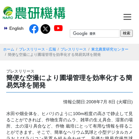
English
ホーム
プレスリリース・広報
プレスリリース
東北農業研究センター
簡便な空撮により圃場管理を効率化する簡易気球を開発
プレスリリース
簡便な空撮により圃場管理を効率化する簡
易気球を開発
情報公開日:2008年7月 8日 (火曜日)
水田や畑全体を、ヒバリのように100m程度の高さで静止して見
ることができれば、作物生育のムラ、雑草の生え具合、湿害の場
所、土の湿り具合など、作物 栽培にとって有用な情報を得るこ
とができます。そこで、簡単なヘリウム気球と小型デジタルカメ
ラおよびラジコン装置を組み合わせて、安価な簡易空撮気球